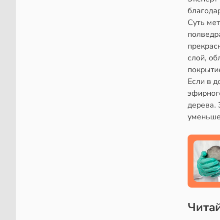
благодар
Суть ме
полведра
прекрасн
слой, о
покрыти
Если в д
эфирного
дерева. 
уменьше
Читай