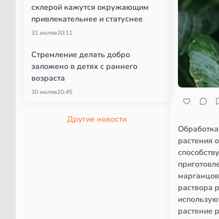
склерой кажутся окружающим
привлекательнее и статуснее
31 июля
в
20:11
Стремление делать добро
заложено в детях с раннего
возраста
30 июля
в
20:45
Другие новости
Обработка
растения о
способств
приготовл
марганцов
раствора р
использую
растение р