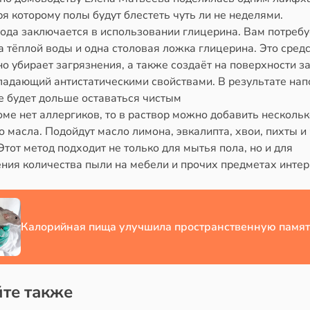
я которому полы будут блестеть чуть ли не неделями.
тода заключается в использовании глицерина. Вам потребу
 тёплой воды и одна столовая ложка глицерина. Это сред
о убирает загрязнения, а также создаёт на поверхности 
бладающий антистатическими свойствами. В результате на
е будет дольше оставаться чистым
оме нет аллергиков, то в раствор можно добавить несколь
 масла. Подойдут масло лимона, эвкалипта, хвои, пихты и
Этот метод подходит не только для мытья пола, но и для
ния количества пыли на мебели и прочих предметах интер
Калорийная пища улучшила пространственную памят
те также