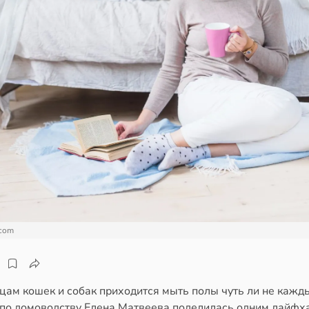
.com
цам кошек и собак приходится мыть полы чуть ли не кажды
 по домоводству Елена Матвеева поделилась одним лайфх