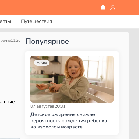
епты
Путешествия
Популярное
враля
в
11:26
Наука
машние
07 августа
в
20:01
Детское ожирение снижает
вероятность рождения ребенка
во взрослом возрасте