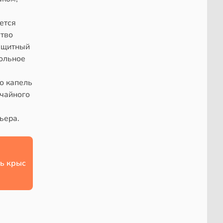
ется
ство
защитный
польное
ко капель
 чайного
ьера.
ь крыс