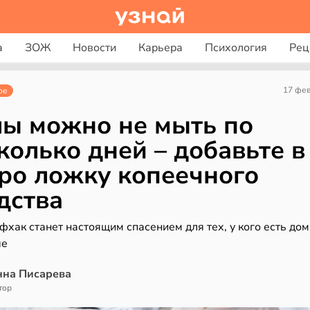
а
ЗОЖ
Новости
Карьера
Психология
Рец
17 фе
ое
ы можно не мыть по
колько дней – добавьте в
ро ложку копеечного
дства
фхак станет настоящим спасением для тех, у кого есть до
ые
нна Писарева
тор