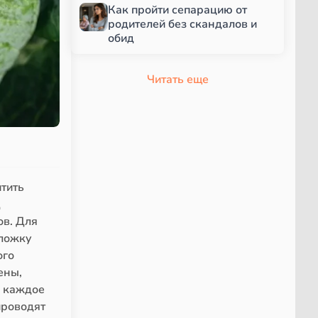
Как пройти сепарацию от
родителей без скандалов и
обид
Читать еще
итить
д
ов. Для
 ложку
ого
ены,
а каждое
проводят