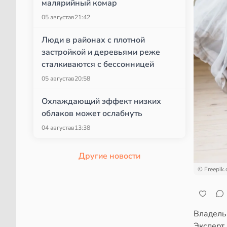
малярийный комар
05 августа
в
21:42
Люди в районах с плотной
застройкой и деревьями реже
сталкиваются с бессонницей
05 августа
в
20:58
Охлаждающий эффект низких
облаков может ослабнуть
04 августа
в
13:38
Другие новости
© Freepik
Владель
Эксперт