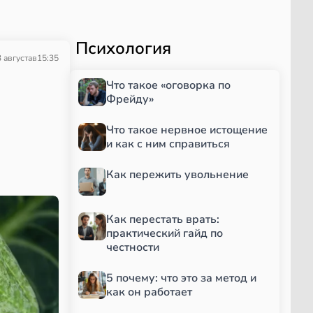
Психология
 августа
в
15:35
Что такое «оговорка по
Фрейду»
Что такое нервное истощение
и как с ним справиться
Как пережить увольнение
Как перестать врать:
практический гайд по
честности
5 почему: что это за метод и
как он работает