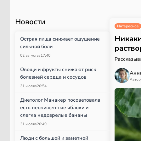
Новости
Интересное
Никаки
Острая пища снижает ощущение
сильной боли
раство
02 августа
в
17:40
Рассказыва
Овощи и фрукты снижают риск
Анн
болезней сердца и сосудов
Автор
31 июля
в
20:54
Диетолог Манакер посоветовала
есть неочищенные яблоки и
слегка недозрелые бананы
31 июля
в
20:49
Люди с большой и заметной