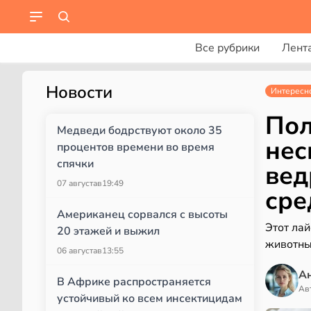
Все рубрики
Лент
Новости
Интересн
Пол
Медведи бодрствуют около 35
нес
процентов времени во время
спячки
вед
07 августа
в
19:49
сре
Американец сорвался с высоты
Этот лай
20 этажей и выжил
животн
06 августа
в
13:55
А
В Африке распространяется
Ав
устойчивый ко всем инсектицидам