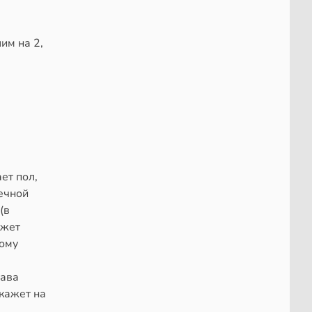
лим на 2,
ет пол,
ечной
(в
ожет
тому
тава
укажет на