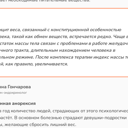
чает необходимые питательные вещества.
цит веса, связанный с конституционной особенностью
века, такой как обмен веществ, встречается редко. Чаще 
статок массы тела связан с проблемами в работе желудоч
чного тракта, длительным нахождением человека в
ельном режиме. После комплекса терапии индекс массы т
й, как правило, увеличивается.
на Гончарова
ач-эндокринолог
нная анорексия
в год количество людей, страдающих от этого психологиче
растёт. В основном болезнью страдают девушки-подростки 
, желающие сбросить лишний вес.