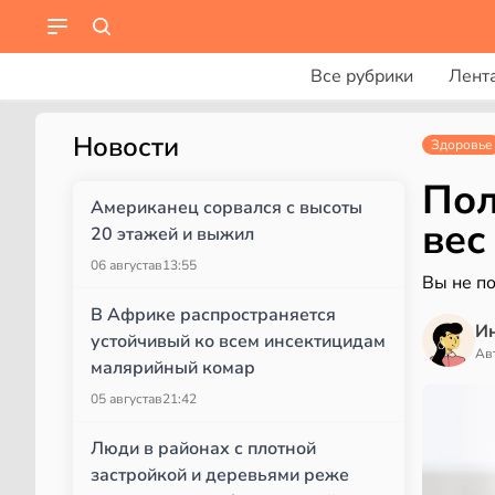
Все рубрики
Лент
Новости
Здоровье
Пол
Американец сорвался с высоты
вес
20 этажей и выжил
06 августа
в
13:55
Вы не по
В Африке распространяется
И
устойчивый ко всем инсектицидам
Ав
малярийный комар
05 августа
в
21:42
Люди в районах с плотной
застройкой и деревьями реже