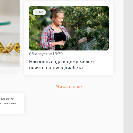
ЗОЖ
06 августа
в
13:39
Близость сада к дому может
влиять на риск диабета
Читать еще
ого круга
ностики или