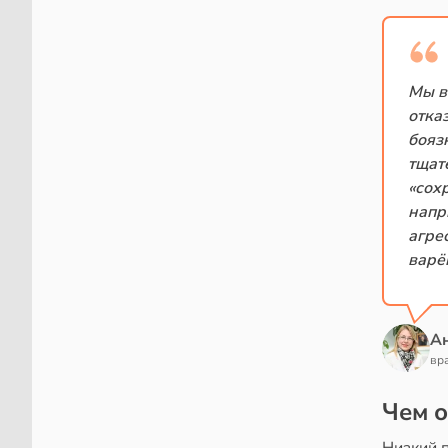
Мы в
отка
бояз
тщат
«сох
напр
агрес
варё
Ан
вр
Чем о