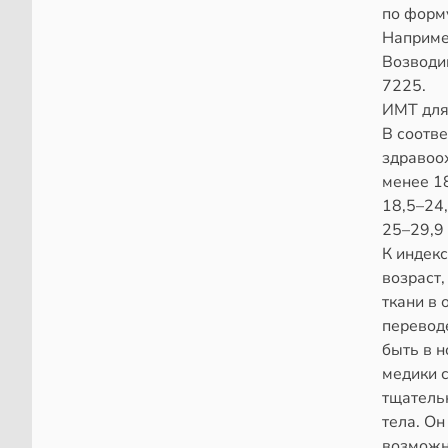
по формул
Например
Возводим
7225.
ИМТ для 
В соотв
здравоох
менее 18
18,5–24
25–29,9
К индекс
возраст
ткани в 
переводе
быть в н
медики 
тщатель
тела. Он
возможн