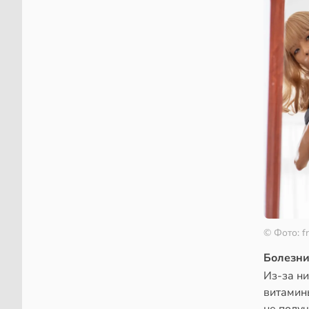
© Фото: f
Болезни
Из-за н
витамин