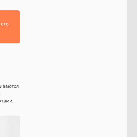
 его
аиваются
о
ктами.