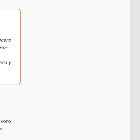
всего
но-
ела у
ского
и