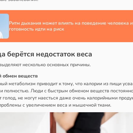
Ритм дыхания может влиять на поведение человека и
готовность идти на риск
а берётся недостаток веса
выделяют несколько основных причины.
 обмен веществ
ый метаболизм приводит к тому, что калории из пищи усв
 и полностью. Люди с быстрым обменом веществ постоянн
 голод, не могут наесться даже очень калорийными проду
проблемы с увеличением веса и мышечной ткани.