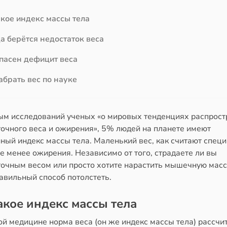
акое индекс массы тела
а берётся недостаток веса
пасен дефицит веса
абрать вес по науке
ым исследований ученых «о мировых тенденциях распрос
точного веса и ожирения», 5% людей на планете имеют
ный индекс массы тела. Маленький вес, как считают специ
е менее ожирения. Независимо от того, страдаете ли вы
точным весом или просто хотите нарастить мышечную масс
авильный способ потолстеть.
акое индекс массы тела
ой медицине норма веса (он же индекс массы тела) рассчи