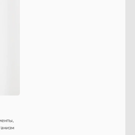
иенты,
ганизм