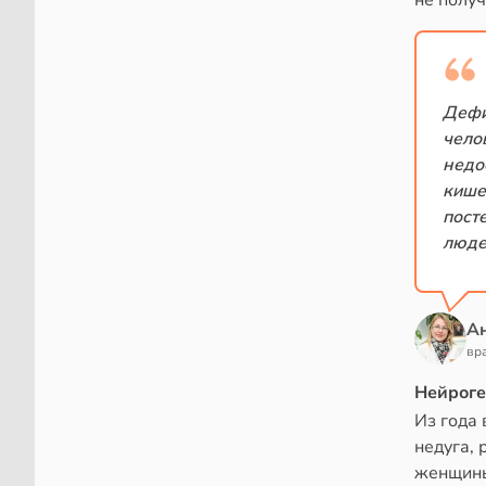
не полу
Дефи
чело
недо
кише
пост
люде
Ан
вр
Нейроге
Из года 
недуга, 
женщины