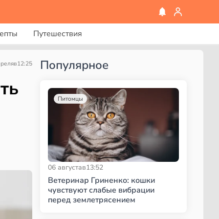
епты
Путешествия
Популярное
преля
в
12:25
ть
Питомцы
06 августа
в
13:52
Ветеринар Гриненко: кошки
чувствуют слабые вибрации
перед землетрясением