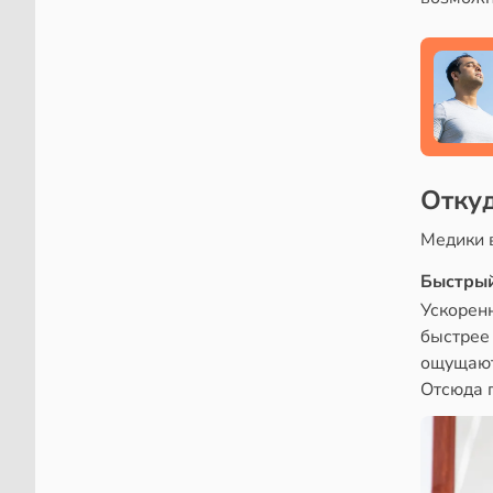
Откуд
Медики 
Быстрый
Ускоренн
быстрее
ощущают
Отсюда 