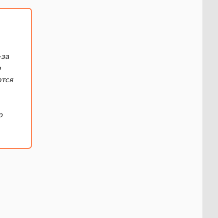
-за
р
ются
о