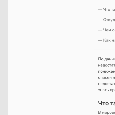
— Что т
— Откуд
— Чем о
— Как н
По данн
недоста
понижен
опасен н
недоста
знать пр
Что т
В миров