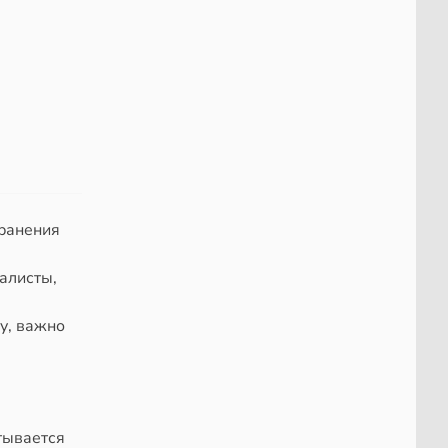
транения
алисты,
у, важно
тывается