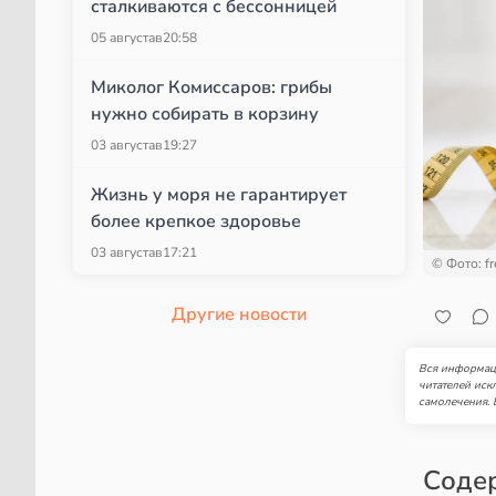
сталкиваются с бессонницей
05 августа
в
20:58
Миколог Комиссаров: грибы
нужно собирать в корзину
03 августа
в
19:27
Жизнь у моря не гарантирует
более крепкое здоровье
03 августа
в
17:21
© Фото: fr
Другие новости
Вся информаци
читателей иск
самолечения. 
Соде