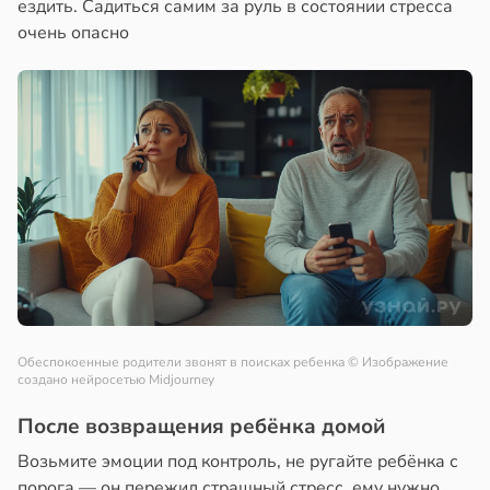
ездить. Садиться самим за руль в состоянии стресса
очень опасно
Обеспокоенные родители звонят в поисках ребенка
© Изображение
создано нейросетью Midjourney
После возвращения ребёнка домой
Возьмите эмоции под контроль, не ругайте ребёнка с
порога — он пережил страшный стресс, ему нужно