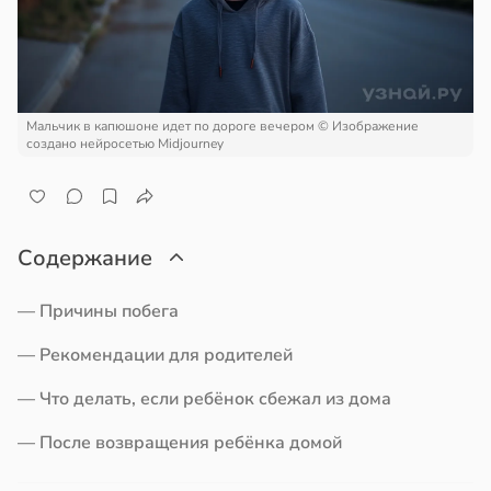
льших
ктицидам
ъемов
рийный
дкости
р
в
19:52
ста
в
21:42
Мальчик в капюшоне идет по дороге вечером
© Изображение
а
дведи
создано нейросетью Midjourney
и
дрствуют
оло
нах
оцентов
Содержание
ной
емени
ройкой
— Причины побега
емя
— Рекомендации для родителей
вьями
ячки
е
в
19:49
— Что делать, если ребёнок сбежал из дома
ста
киваются
— После возвращения ребёнка домой
вролог
онницей
ександров: