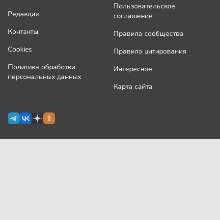
Пользовательское
Редакция
соглашение
Контакты
Правила сообщества
Cookies
Правила цитирования
Политика обработки
Интересное
персональных данных
Карта сайта
Сетевое издание Узнай.ру зарегистрировано
Роскомнадзором 09 июля 2024 г., свидетельство Эл № ФС77-
87644
На сайте применяются
рекомендательные технологии
(информационные технологии предоставления информации
на основе сбора, систематизации и анализа сведений,
относящихся к предпочтениям пользователей сети
«Интернет», находящихся на территории Российской