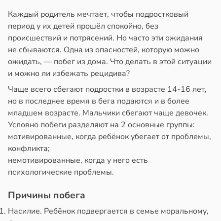
и
в
20:58
а
зднем
Каждый родитель мечтает, чтобы подростковый
лог
пользовании
период у их детей прошёл спокойно, без
ссаров:
джетов
происшествий и потрясений. Но часто эти ожидания
ы
рушается
не сбываются. Одна из опасностей, которую можно
но
руктура
ожидать, — побег из дома. Что делать в этой ситуации
рать
а
и можно ли избежать рецидива?
Чаще всего сбегают подростки в возрасте 14-16 лет,
в
20:45
ста
ину
но в последнее время в бега подаются и в более
ди
младшем возрасте. Мальчики сбегают чаще девочек.
в
19:27
а
Условно побеги разделяют на 2 основные группы:
нь
мптомами
мотивированные, когда ребёнок убегает от проблемы,
прессии
конфликта;
ще
немотивированные, когда у него есть
общают
психологические проблемы.
нтирует
Причины побега
е
удовлетворительном
кое
стоянии
Насилие. Ребёнок подвергается в семье моральному,
овье
лости