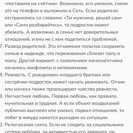
«поставили на счётчик». Возможно, его унизили, сняли
это на телефон и выложили в Сеть. Если родители
отстранились со словами: «Ты мужчина, решай сам»
или «Сами разбирайтесь», то подросток может
убежать. А возможно, в семье нет доверительных
отношений, и ему не с кем поделиться проблемой.
Развод родителей. Это отчаянная попытка сохранить
семью в надежде, что переживания сблизят папу и
маму. Другой вариант: с появлением мачехи/отчима
начались конфликты и непонимание.
Ревность. С рождением младшего братика или
сестрёнки подросток может начать ревновать. Отчим
или мачеха также провоцируют чувство ревности.
Несчастная любовь. Первая любовь, как правило,
мучительная и трудная. А если объект воздыханий
публично высмеял или унизил, порвал отношения, то
побег в никуда кажется выходом из ситуации.
Религиозная секта. Если не следить за социальными
сетями ребёнка, за активностью его аккаунта, он