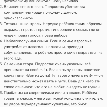
физическому или сексуальному насилию.
а
Влияние сверстников. Подросток убегает «за
в
17:21
а
компанию» или «ради прикола» с другом,
в
20:41
ста
одноклассником.
Тотальный контроль. Нередко ребёнок таким образом
е
выражает протест против гиперопеки в семье, где он
и
лишён права голоса, права выбора.
Неблагополучная семья. Если в семье взрослые
употребляют алкоголь, наркотики, приводят
собутыльников, то ребёнок просто хочет вырваться из
этого ада.
Семейная ссора. Подростки очень уязвимы, всё
принимают на свой счёт. Если в пылу ссоры родители
кричат ему: «Вон из дома! Тут твоего ничего нет!» — он
действительно может взять и уйти. Ведь для него эти
слова означают, что его не любят, он здесь не нужен.
Проблемы со сверстниками и/или в школе. Ребёнка
травят в классе, у него затяжной конфликт с учителем,
во дворе подкарауливают хулиганы, его бьют,