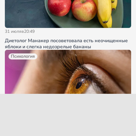
31 июля
в
20:49
Диетолог Манакер посоветовала есть неочищенные
яблоки и слегка недозрелые бананы
Психология
31 июля
в
20:11
Люди с большой и заметной склерой кажутся