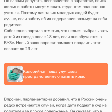
По словам депутата, беспокойство о заработке, поиск
еные
в
17:40
жилья и работы могут мешать студентам полноценно
ста
йонах
язали
учиться. Поэтому для таких молодых людей будет
стые
ощи
лучше, если заботу об их содержании возьмут на себя
отной
лезни
родители.
стройкой
укты
Собеседник портала отметил, что нельзя выбрасывать
аденчестве
ижают
детей из гнезда после 18 лет, если они обучаются в
ревьями
ск
ВУЗе. Новый законопроект поможет продлить этот
же
лее
лезней
возраст до 23 лет.
алкиваются
зкими
рдца
работками
ссонницей
судов
дущем
в
20:58
Калорийная пища улучшила
ста
в
20:54
я
пространственную память крыс
в
20:32
я
лаждающий
е
фект
дтвердилась
и
зких
льза
лаков
тервального
Впрочем, парламентарий добавил, что в России очень
жет
тания
редко встречаются случаи, когда дети подают в суд на
лабнуть
я
родителей за плохое содержание. Он считает, что в