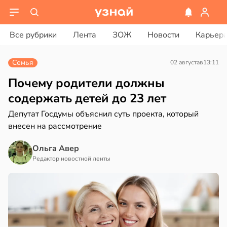
вости
вости
вости
Все рубрики
Лента
ЗОЖ
Новости
Карьер
дведи
колог
ач
дрствуют
миссаров:
рячев:
Семья
02 августа
в
13:11
оло
ибы
епанцы
жно
Почему родители должны
оцентов
бирать
анцы
содержать детей до 23 лет
емени
полнительно
Депутат Госдумы объяснил суть проекта, который
рзину
гружают
внесен на рассмотрение
емя
ставы
в
19:27
ста
ячки
Ольга Авер
звоночник
знь
в
19:49
Редактор новостной ленты
ста
в
20:55
я
ериканец
ря
рвался
ъятия
рантирует
могают
соты
лее
езьянам