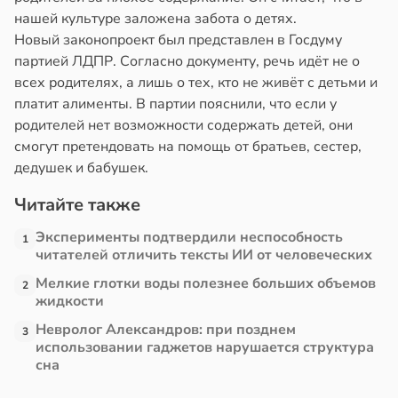
зга
нашей культуре заложена забота о детях.
в
13:38
ста
Новый законопроект был представлен в Госдуму
в
20:29
я
партией ЛДПР. Согласно документу, речь идёт не о
е
всех родителях, а лишь о тех, кто не живёт с детьми и
и
е
платит алименты. В партии пояснили, что если у
и
родителей нет возможности содержать детей, они
смогут претендовать на помощь от братьев, сестер,
дедушек и бабушек.
Читайте также
Эксперименты подтвердили неспособность
1
читателей отличить тексты ИИ от человеческих
Мелкие глотки воды полезнее больших объемов
2
жидкости
Невролог Александров: при позднем
3
использовании гаджетов нарушается структура
сна