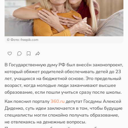
епкое
лить
ажей
оровье
щу
з
в
17:21
ста
жил
аки
циенты
в
20:37
в
13:55
ста
я
йствительно
© Фото: freepik.com
ще
рике
бирают
ША
спространяется
ивлекательных
опавший
В Государственную думу РФ был внесён законопроект,
тойчивый
ихотерапевтов
ть
который обяжет родителей обеспечивать детей до 23
т
в
16:23
лет, учащихся на бюджетной основе. Это предельный
ста
ем
зад
возраст, когда молодые люди заканчивают высшее
сектицидам
с
трая
образование, если пошли учиться сразу после школы.
лярийный
рнулся
ща
мар
Как пояснил порталу
360.ru
депутат Госдумы Алексей
ижает
зяйке
Диденко, суть идеи заключается в том, чтобы будущие
ущение
в
21:42
ста
специалисты могли спокойно получать образование,
льной
в
20:34
я
не отвлекаясь на денежные вопросы.
ди
ли