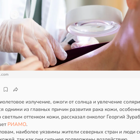
c.com
иолетовое излучение, ожоги от солнца и увлечение соляр
я одними из главных причин развития рака кожи, особенн
 светлым оттенком кожи, рассказал онколог Георгий Зураб
шет
РИАМО
.
словам, наиболее уязвимы жители северных стран и люди с
 кожей, так как они сильнее подвержены воздействию