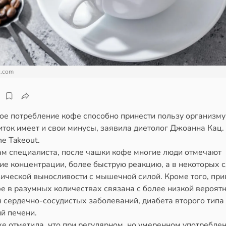
c.com
ое потребление кофе способно принести пользу организму,
иток имеет и свои минусы, заявила диетолог Джоанна Кац.
e Takeout.
ам специалиста, после чашки кофе многие люди отмечают
ие концентрации, более быструю реакцию, а в некоторых с
зической выносливости с мышечной силой. Кроме того, пр
е в разумных количествах связана с более низкой вероят
 сердечно-сосудистых заболеваний, диабета второго типа
й печени.
е отметила, что при регулярном, но умеренном употребле