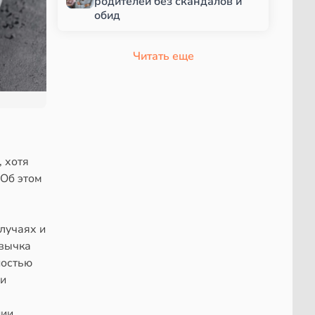
родителей без скандалов и
обид
Читать еще
 хотя
 Об этом
лучаях и
ивычка
ностью
 и
нии