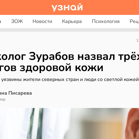
а
ЗОЖ
Новости
Карьера
Психология
Рец
1
олог Зурабов назвал трё
гов здоровой кожи
 уязвимы жители северных стран и люди со светлой кожей
нна Писарева
тор