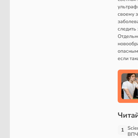
ультраф
своему з
заболев
следить 
Отдельн
новообра
опасным
если так
Читай
Scie
1
ВПЧ