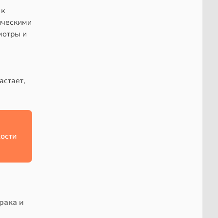
 к
ическими
мотры и
астает,
ости
рака и