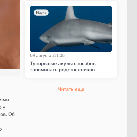
Наука
09 августа
в
11:05
Тупорылые акулы способны
запоминать родственников
Читать еще
иями
о у
ов. Об
о