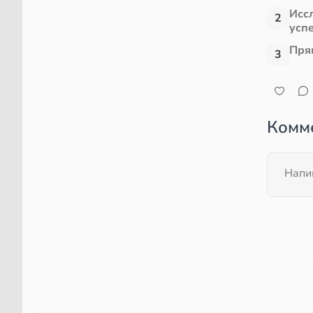
Исс
2
усп
Пря
3
Комм