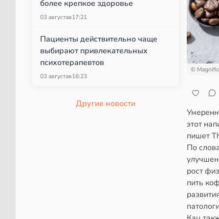
более крепкое здоровье
03 августа
в
17:21
Пациенты действительно чаще
выбирают привлекательных
психотерапевтов
© Magnifi
03 августа
в
16:23
Другие новости
Умеренн
этот нап
пишет Th
По слов
улучшен
рост фи
пить коф
развития
патологи
Кац такж