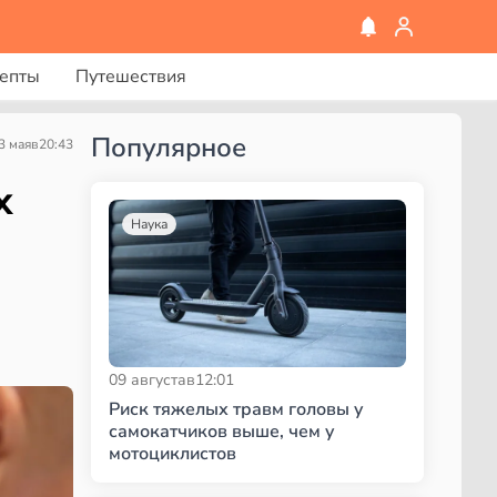
епты
Путешествия
Популярное
3 мая
в
20:43
х
Наука
09 августа
в
12:01
Риск тяжелых травм головы у
самокатчиков выше, чем у
мотоциклистов