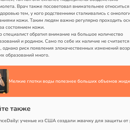
иолета. Врач также посоветовал внимательнее относиться
доровью тем, у кого родственники сталкивались с онколог
аниями кожи. Таким людям важно регулярно проходить ос
за состоянием кожи.
о специалист обратил внимание на большое количество
зований и родинок. Само по себе их наличие не считается
, однако риск появления злокачественных изменений возр
их образований много.
Мелкие глотки воды полезнее больших объемов жидк
те также
nceDaily: ученые из США создали жвачку для защиты от 