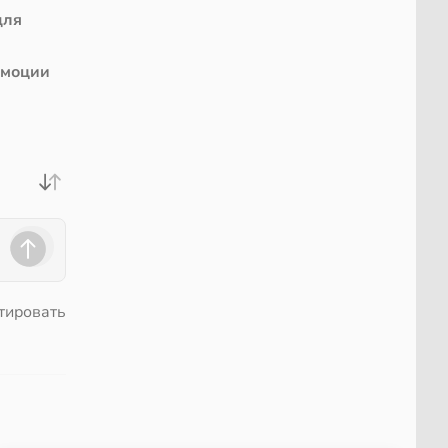
для
эмоции
тировать