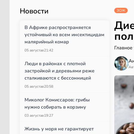
Новости
ЗОЖ
Дие
В Африке распространяется
пол
устойчивый ко всем инсектицидам
малярийный комар
Главное
05 августа
в
21:42
А
Люди в районах с плотной
Ав
застройкой и деревьями реже
сталкиваются с бессонницей
05 августа
в
20:58
Миколог Комиссаров: грибы
нужно собирать в корзину
03 августа
в
19:27
Жизнь у моря не гарантирует