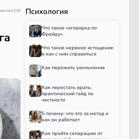
Психология
 июля
в
13:39
Что такое «оговорка по
га
Фрейду»
Что такое нервное истощение
и как с ним справиться
Как пережить увольнение
Как перестать врать:
практический гайд по
честности
5 почему: что это за метод и
как он работает
Как пройти сепарацию от