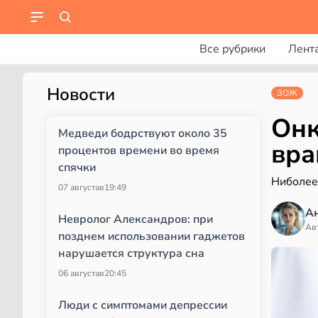
Все рубрики
Лент
Новости
ЗОЖ
Онк
Медведи бодрствуют около 35
вра
процентов времени во время
спячки
Ниболее
07 августа
в
19:49
А
Невролог Александров: при
Ав
позднем использовании гаджетов
нарушается структура сна
06 августа
в
20:45
Люди с симптомами депрессии