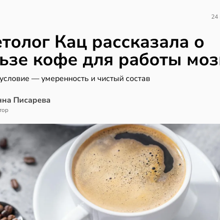
24
толог Кац рассказала о
ьзе кофе для работы моз
 условие — умеренность и чистый состав
нна Писарева
тор