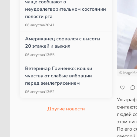
чаще сообщают о
неудовлетворительном состоянии
полости рта
06 августа
в
20:41
Американец сорвался с высоты
20 этажей и выжил
06 августа
в
13:55
Ветеринар Гриненко: кошки
© Magnifi
чувствуют слабые вибрации
перед землетрясением
06 августа
в
13:52
Ультраф
считаютс
Другие новости
людей со
этом пи
По его 
светлой