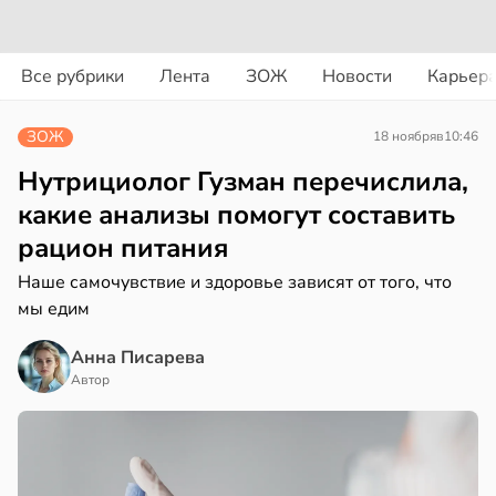
вости
вости
Все рубрики
Лента
ЗОЖ
Новости
Карьер
дведи
колог
дрствуют
миссаров:
ЗОЖ
18 ноября
в
10:46
оло
ибы
жно
Нутрициолог Гузман перечислила,
оцентов
бирать
какие анализы помогут составить
емени
рацион питания
рзину
емя
Наше самочувствие и здоровье зависят от того, что
в
19:27
ста
ячки
мы едим
знь
в
19:49
Анна Писарева
ста
Автор
ериканец
ря
рвался
рантирует
соты
лее