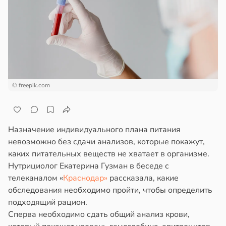
епкое
ажей
оровье
в
17:21
ста
жил
циенты
в
13:55
ста
йствительно
ще
© freepik.com
рике
бирают
спространяется
ивлекательных
тойчивый
ихотерапевтов
Назначение индивидуального плана питания
в
16:23
ста
ем
невозможно без сдачи анализов, которые покажут,
сектицидам
каких питательных веществ не хватает в организме.
трая
лярийный
Нутрициолог Екатерина Гузман в беседе с
ща
мар
телеканалом «
Краснодар»
рассказала, какие
ижает
обследования необходимо пройти, чтобы определить
ущение
в
21:42
ста
подходящий рацион.
льной
Сперва необходимо сдать общий анализ крови,
ди
ли