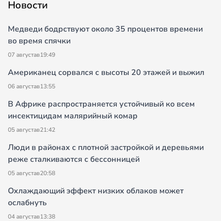
Новости
Медведи бодрствуют около 35 процентов времени
во время спячки
07 августа
в
19:49
Американец сорвался с высоты 20 этажей и выжил
06 августа
в
13:55
В Африке распространяется устойчивый ко всем
инсектицидам малярийный комар
05 августа
в
21:42
Люди в районах с плотной застройкой и деревьями
реже сталкиваются с бессонницей
05 августа
в
20:58
Охлаждающий эффект низких облаков может
ослабнуть
04 августа
в
13:38