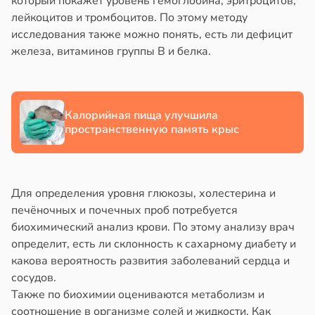
который покажет уровень гемоглобина, эритроцитов,
в
17:40
лейкоцитов и тромбоцитов. По этому методу
ста
йонах
исследования также можно понять, есть ли дефицит
ди
железа, витаминов группы B и белка.
отной
стройкой
льшой
ревьями
метной
Калорийная пища улучшила
же
лерой
пространственную память крыс
алкиваются
жутся
ружающим
ссонницей
ивлекательнее
Для определения уровня глюкозы, холестерина и
в
20:58
ста
печёночных и почечных проб потребуется
атуснее
биохимический анализ крови. По этому анализу врач
лаждающий
в
20:11
определит, есть ли склонность к сахарному диабету и
я
фект
какова вероятность развития заболеваний сердца и
зких
сосудов.
е
лаков
Также по биохимии оцениваются метаболизм и
и
жет
соотношение в организме солей и жидкости. Как
лабнуть