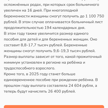
жилых
в
20:58
осложнённых родах, при которых срок больничного
ста
увеличен на 16 дней. При многоплодной
в
20:38
я
колог
беременности женщины смогут получить до 1 100 750
миссаров:
городная
рублей. В этом случае оплачивается больничный лист
ибы
знь
продолжительностью 194 календарных дня.
жно
щищает
В этом году также увеличится размер единого
бирать
тей
пособия для детей и для беременных женщин. Оно
составит 8,8-17,7 тысяч рублей. Беременные
рзину
тмы
женщины смогут получить 9,6-19,3 тысяч рублей.
Размер выплаты зависит от того, какой прожиточный
в
19:27
ста
лергии
минимум установлен в регионе на ребёнка и
знь
трудоспособного взрослого.
в
20:34
я
Кроме того, в 2025 году станет больше
ря
единовременное пособие при рождении ребёнка. В
е
прошлом году выплата составляла 24 604 рубля, а
и
рантирует
теперь будут начислять 26 400 рублей.
лее
епкое
оровье