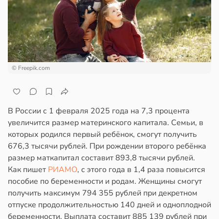
ста
ем
сектицидам
ремление
лярийный
лать
мар
бро
ложено
в
21:42
ста
© Freepik.com
ди
тях
йонах
ннего
В России с 1 февраля 2025 года на 7,3 процента
зраста
увеличится размер материнского капитала. Семьи, в
отной
в
20:45
которых родился первый ребёнок, смогут получить
я
стройкой
676,3 тысячи рублей. При рождении второго ребёнка
блюдение
размер маткапитал составит 893,8 тысячи рублей.
ревьями
жима
Как пишет
РИАМО
, с этого года в 1,4 раза повысится
же
я
пособие по беременности и родам. Женщины смогут
алкиваются
легчает
получить максимум 794 355 рублей при декретном
ль
отпуске продолжительностью 140 дней и одноплодной
ссонницей
беременности. Выплата составит 885 139 рублей при