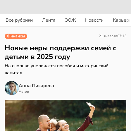
вости
вости
Все рубрики
Лента
ЗОЖ
Новости
Карьер
ериканец
циенты
рвался
йствительно
Финансы
21 января
в
07:13
ще
соты
бирают
Новые меры поддержки семей с
ивлекательных
детьми в 2025 году
ажей
ихотерапевтов
На сколько увеличатся пособия и материнский
в
16:23
капитал
ста
жил
трая
в
13:55
Анна Писарева
ста
ща
Автор
ижает
рике
ущение
спространяется
льной
тойчивый
ли
в
17:40