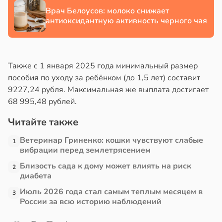
Врач Белоусов: молоко снижает
в
17:21
антиоксидантную активность черного чая
ста
е
и
Также с 1 января 2025 года минимальный размер
пособия по уходу за ребёнком (до 1,5 лет) составит
9227,24 рубля. Максимальная же выплата достигает
68 995,48 рублей.
Читайте также
Ветеринар Гриненко: кошки чувствуют слабые
1
вибрации перед землетрясением
Близость сада к дому может влиять на риск
2
диабета
Июль 2026 года стал самым теплым месяцем в
3
России за всю историю наблюдений