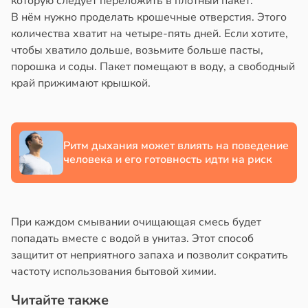
которую следует переложить в плотный пакет.
19:25
в
20:58
ста
В нём нужно проделать крошечные отверстия. Этого
количества хватит на четыре-пять дней. Если хотите,
тники
колог
чтобы хватило дольше, возьмите больше пасты,
миссаров:
порошка и соды. Пакет помещают в воду, а свободный
опатическими
ибы
край прижимают крышкой.
ами
жно
ались
бирать
имее
рзину
Ритм дыхания может влиять на поведение
человека и его готовность идти на риск
в
19:27
ста
льства
знь
19:22
При каждом смывании очищающая смесь будет
вор
ря
попадать вместе с водой в унитаз. Этот способ
бра
защитит от неприятного запаха и позволит сократить
новил
рантирует
частоту использования бытовой химии.
итие
лее
еса
епкое
Читайте также
оровье