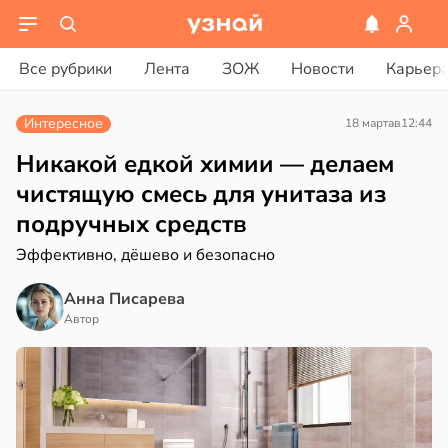
ости
вости
Все рубрики
Лента
ЗОЖ
Новости
Карьер
родная
ериканец
ь
рвался
Интересное
18 марта
в
12:44
щает
й
соты
Никакой едкой химии — делаем
чистящую смесь для унитаза из
ы
ажей
подручных средств
ргии
жил
Эффективно, дёшево и безопасно
20:34
в
13:55
Анна Писарева
ста
Автор
к
рике
спространяется
тойчивый