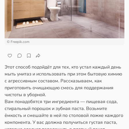
али
ем
сектицидам
ением
лярийный
а
мар
в
21:42
ста
ни
© Freepik.com
ди
19:31
ая
йонах
а
Этот способ подойдёт для тех, кто устал каждый день
а
отной
мыть унитаз и использовать при этом бытовую химию
иваться
стройкой
с агрессивным составом. Рассказываем, как
рее
приготовить очищающую смесь для поддержания
ной
ревьями
чистоты в уборной.
же
Вам понадобятся три ингредиента — пищевая сода,
едние
алкиваются
стиральный порошок и зубная паста. Возьмите
ёмкость и смешайте в ней по столовой ложке каждого
ссонницей
компонента. У вас должна получиться густая паста,