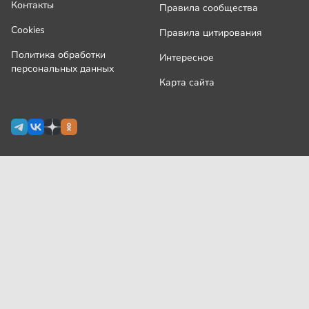
Контакты
Правила сообщества
Cookies
Правила цитирования
Политика обработки
Интересное
персональных данных
Карта сайта
Сетевое издание Узнай.ру зарегистрировано
Роскомнадзором 09 июля 2024 г., свидетельство Эл № ФС77-
87644
На сайте применяются
рекомендательные технологии
(информационные технологии предоставления информации
на основе сбора, систематизации и анализа сведений,
относящихся к предпочтениям пользователей сети
«Интернет», находящихся на территории Российской
Федерации)
Все права защищены © ООО «Узнай.ру», 2024