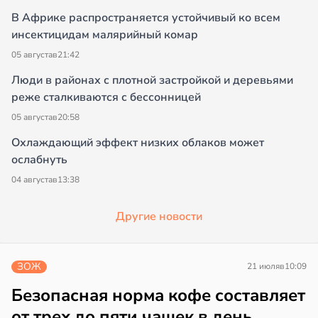
В Африке распространяется устойчивый ко всем
инсектицидам малярийный комар
05 августа
в
21:42
Люди в районах с плотной застройкой и деревьями
реже сталкиваются с бессонницей
05 августа
в
20:58
Охлаждающий эффект низких облаков может
ослабнуть
04 августа
в
13:38
Другие новости
ЗОЖ
21 июля
в
10:09
Безопасная норма кофе составляет
от трех до пяти чашек в день