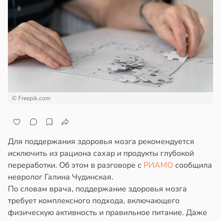
епкое
почек
ажей
оровье
лем
в
17:21
ста
жил
в
18:48
я
циенты
в
13:55
ста
йствительно
жчины
ще
едят
рике
бирают
ологии
© Freepik.com
спространяется
ивлекательных
льнее
тойчивый
ихотерапевтов
нщин
в
17:11
в
16:23
ста
я
ем
Для поддержания здоровья мозга рекомендуется
сектицидам
трая
oomberg:
исключить из рациона сахар и продукты глубокой
лярийный
ща
ра
переработки. Об этом в разговоре с
РИАМО
сообщила
мар
ижает
нимает
невролог Галина Чудинская.
ущение
По словам врача, поддержание здоровья мозга
в
21:42
ста
льной
телей
требует комплексного подхода, включающего
ди
ли
упных
физическую активность и правильное питание. Даже