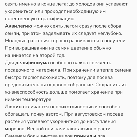
сеять именно в конце лета: до холодов они успевают
укорениться или проходят необходимую им
естественную стратификацию.
Аквилегию
можно сеять летом сразу после сбора
семян, при этом заделывать их следует неглубоко.
Молодые растения хорошо развиваются в полутени.
При выращивании из семян цветение обычно
начинается на второй год.
Для
дельфиниума
особенно важна свежесть
посадочного материала. При хранении в тепле семена
быстро теряют всхожесть, поэтому для посева
предпочтительны недавно собранные. Сохранить их
жизнеспособность дольше помогает хранение при
низкой температуре.
Люпин
отличается неприхотливостью и способен
обогащать почву азотом. При августовском посеве
растения успевают укорениться до наступления
морозов. Весной они начинают активно расти.
Семенам большинства видов
примулы
для