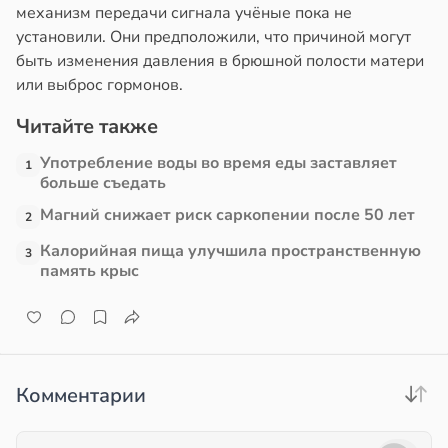
механизм передачи сигнала учёные пока не
ндром
установили. Они предположили, что причиной могут
е
ликистозных
быть изменения давления в брюшной полости матери
и
чников
или выброс гормонов.
в
19:13
я
Читайте также
Употребление воды во время еды заставляет
е
1
больше съедать
и
Магний снижает риск саркопении после 50 лет
2
Калорийная пища улучшила пространственную
3
память крыс
Комментарии