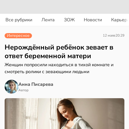
вости
вости
Все рубрики
Лента
ЗОЖ
Новости
Карьер
ть
рике
шек
Интересное
12 мая
в
20:29
спространяется
фе
тойчивый
Нерождённый ребёнок зевает в
нь
ответ беременной матери
ем
язали
Женщин попросили находиться в тихой комнате и
сектицидам
смотреть ролики с зевающими людьми
лярийный
ижением
мар
ска
Анна Писарева
ка
в
21:42
Автор
ста
чени
ди
в
19:31
я
йонах
чная
ра