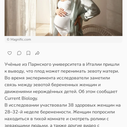
отной
ала
стройкой
иливаться
стрее
ревьями
евной
же
алкиваются
следние
© Magnific.com
ссонницей
т
в
19:25
в
20:58
ста
я
Учёные из Пармского университета в Италии пришли
к выводу, что плод может перенимать зевоту матери.
колог
ботники
Во время эксперимента исследователи заметили
миссаров:
связь между зевотой беременных женщин и
ибы
ихопатическими
движениями нерождённых детей. Об этом сообщает
жно
ртами
Current Biology.
бирать
азались
В исследовании участвовали 38 здоровых женщин на
рпимее
28–32-й неделе беременности. Женщин попросили
рзину
находиться в тихой комнате и смотреть ролики с
ту
в
19:27
зевающими людьми, а также другие видео с
ста
чальства