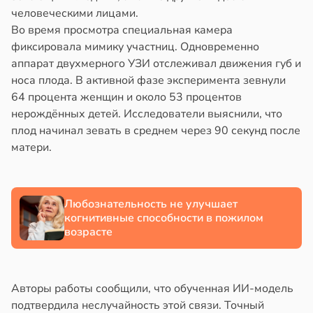
человеческими лицами.
знь
в
19:22
Во время просмотра специальная камера
я
фиксировала мимику участниц. Одновременно
ря
створ
аппарат двухмерного УЗИ отслеживал движения губ и
ребра
носа плода. В активной фазе эксперимента зевнули
рантирует
тановил
64 процента женщин и около 53 процентов
лее
звитие
нерождённых детей. Исследователи выяснили, что
епкое
риеса
плод начинал зевать в среднем через 90 секунд после
оровье
матери.
тей
в
17:21
ста
в
19:20
я
циенты
Любознательность не улучшает
йствительно
стоянная
когнитивные способности в пожилом
ще
а
возрасте
бирают
ивлекательных
адкому
ихотерапевтов
жет
Авторы работы сообщили, что обученная ИИ-модель
азывать
в
16:23
подтвердила неслучайность этой связи. Точный
ста