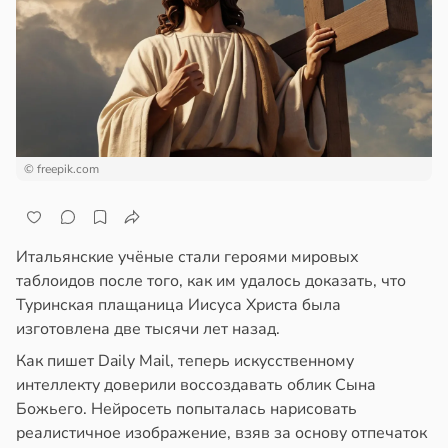
ще
отной
общают
стройкой
удовлетворительном
ревьями
стоянии
же
лости
алкиваются
а
© freepik.com
ссонницей
в
20:41
ста
в
20:58
ста
ериканец
рвался
колог
Итальянские учёные стали героями мировых
миссаров:
таблоидов после того, как им удалось доказать, что
соты
ибы
Туринская плащаница Иисуса Христа была
жно
изготовлена две тысячи лет назад.
ажей
бирать
Как пишет Daily Mail, теперь искусственному
интеллекту доверили воссоздавать облик Сына
жил
рзину
Божьего. Нейросеть попыталась нарисовать
реалистичное изображение, взяв за основу отпечаток
в
в
13:55
19:27
ста
ста