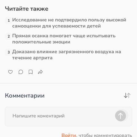
абета
Читайте также
е
в
13:39
Исследование не подтвердило пользу высокой
ста
и
1
самооценки для успеваемости детей
Прямая осанка помогает чаще испытывать
е
2
положительные эмоции
и
Доказано влияние загрязненного воздуха на
3
течение артрита
Комментарии
Войти
, чтобы комментировать