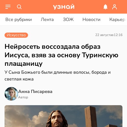
вости
вости
Все рубрики
Лента
ЗОЖ
Новости
Карьер
дведи
дрствуют
рике
Искусство
22 августа
в
12:16
оло
спространяется
тойчивый
Нейросеть воссоздала образ
оцентов
Иисуса, взяв за основу Туринскую
емени
ем
плащаницу
сектицидам
емя
лярийный
У Сына Божьего были длинные волосы, борода и
ячки
мар
светлая кожа
в
в
19:49
21:42
Анна Писарева
ста
ста
Автор
ди
ди
мптомами
йонах
прессии