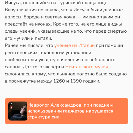
Иисуса, оставшийся на Туринской плащанице.
теринар
знь
Визуализация показала, что у Иисуса были длинные
иненко:
волосы, борода и светлая кожа — именно таким он
шки
ря
предстаёт на иконах. Кроме того, на его лице видны
вствуют
следы увечий, указывающие на то, что перед смертью
абые
рантирует
его мучили и пытали.
брации
лее
Ранее мы писали, что
учёные из Италии
при помощи
ред
епкое
рентгеновских технологий установили
млетрясением
оровье
приблизительную дату появления погребального
савана. До этого эксперты
Британского музея
в
в
13:52
17:21
ста
ста
склонялись к тому, что льняное полотно было создано
в промежутке между 1260 и 1390 годами.
изость
циенты
да
йствительно
ще
му
бирают
Невролог Александров: при позднем
жет
ивлекательных
использовании гаджетов нарушается
структура сна
иять
ихотерапевтов
в
16:23
ста
ск