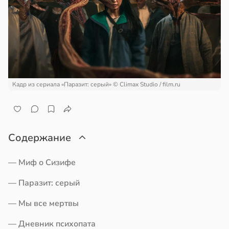
Кадр из сериала «Паразит: серый»
© Climax Studio / film.ru
Содержание
— Миф о Сизифе
— Паразит: серый
— Мы все мертвы
— Дневник психопата