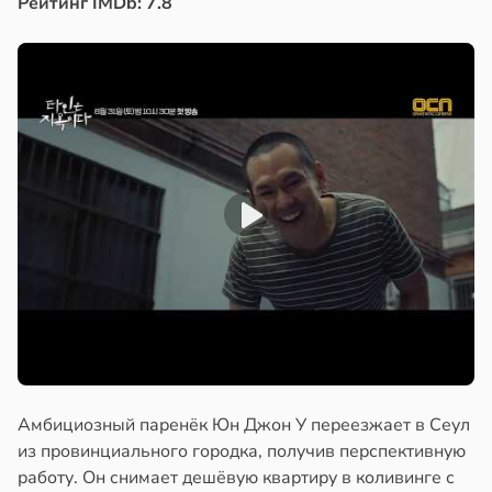
Реитйнг IMDb: 7.8
Амбициозный паренёк Юн Джон У переезжает в Сеул
из провинциального городка, получив перспективную
работу. Он снимает дешёвую квартиру в коливинге с