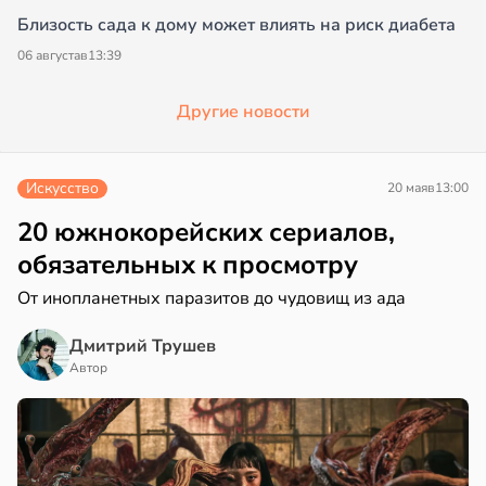
Близость сада к дому может влиять на риск диабета
06 августа
в
13:39
Другие новости
Искусство
20 мая
в
13:00
20 южнокорейских сериалов,
обязательных к просмотру
От инопланетных паразитов до чудовищ из ада
Дмитрий Трушев
Автор