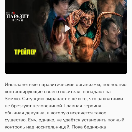
Инопланетные паразитические организмы, полностью
контролирующие своего носителя, нападают на
Землю. Ситуацию омрачает ещё и то, что захватчики
не брезгуют человечиной. Главная героиня —
обычная девушка, в которую вселяется такое
существо. Ему, однако, не удаётся установить полный
контроль над носительницей. Пока бедняжка