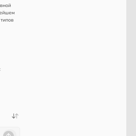
ивной
ьнейшем
 типов
с