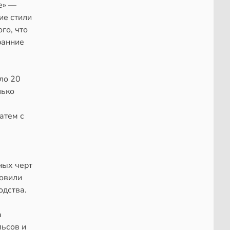
е» —
ие стили
го, что
ранние
ло 20
лько
атем с
ных черт
новили
одства.
а
льсов и