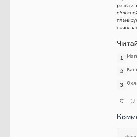
реакцию
обратной
планирую
привяза
Читай
Маг
1
Кал
2
Охл
3
Комм