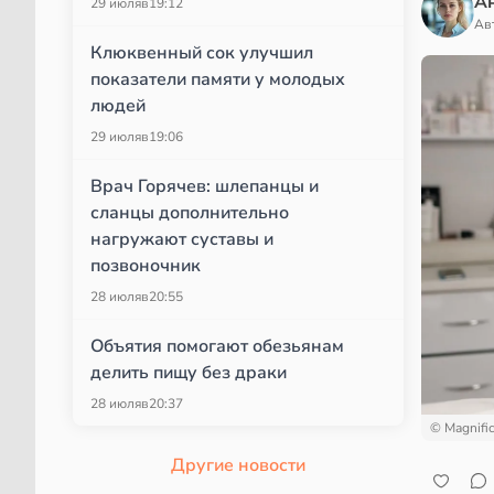
А
29 июля
в
19:12
Ав
Клюквенный сок улучшил
показатели памяти у молодых
людей
29 июля
в
19:06
Врач Горячев: шлепанцы и
сланцы дополнительно
нагружают суставы и
позвоночник
28 июля
в
20:55
Объятия помогают обезьянам
делить пищу без драки
28 июля
в
20:37
© Magnifi
Другие новости