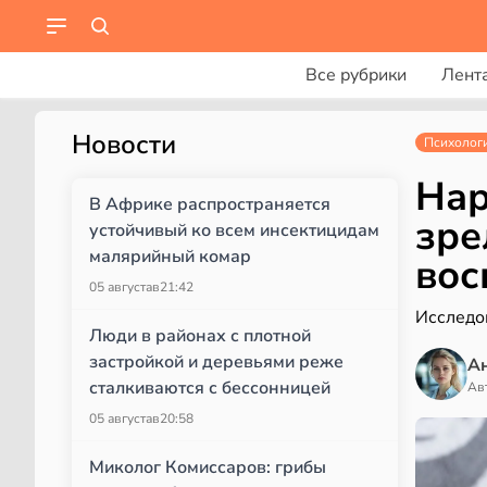
Все рубрики
Лент
Новости
Психолог
Нар
В Африке распространяется
зре
устойчивый ко всем инсектицидам
малярийный комар
вос
05 августа
в
21:42
Исследо
Люди в районах с плотной
застройкой и деревьями реже
А
сталкиваются с бессонницей
Ав
05 августа
в
20:58
Миколог Комиссаров: грибы