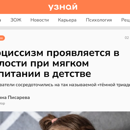
а
ЗОЖ
Новости
Карьера
Психология
Рец
02
ия
циссизм проявляется в
лости при мягком
питании в детстве
ватели сосредоточились на так называемой «тёмной триад
нна Писарева
тор