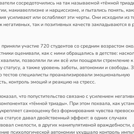
ватели сосредоточились на так называемой «тёмной триад
ии, макиавеллизме и нарциссизме, и пытались понять, как
ия усиливают или ослабляют эти черты. Они исходили из то
к негативных, так и позитивных качеств закладываются в 
 приняли участие 720 студентов со средним возрастом око
стники оценивали, как с ними обращались в детстве: наско
 хвалили, позволяли ли им всё или поощряли стремление к
 статусу, а также уровень заботы, автономии и свободы. З
 тестов специалисты проанализировали эмоциональную
ть, контроль эмоций и реакцию на стресс.
оказал, что попустительство связано с усилением негатив
компонентах «тёмной триады». При этом похвала, как уста
 укрепляет самооценку без формирования чувства превосх
а статусе давал двойственный эффект: в одних случаях
вовал смелости, в других манипулятивной враждебности, 
ение психологической автономии ухудшало контроль импу