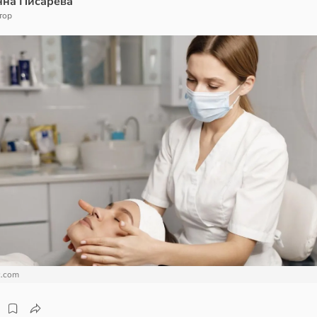
нна Писарева
тор
c.com