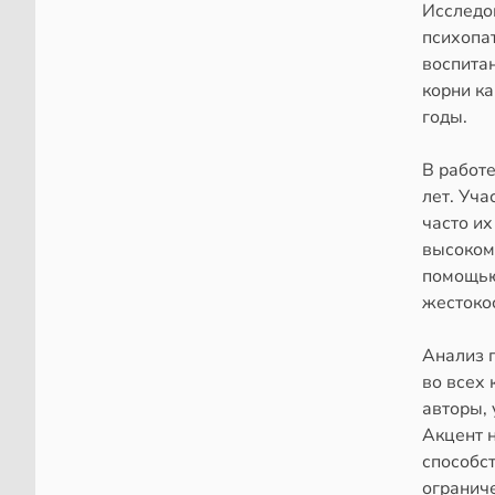
Исследо
психопат
воспитан
корни ка
годы.
В работе
лет. Уча
часто их
высокому
помощью
жестокос
Анализ п
во всех 
авторы,
Акцент н
способст
огранич