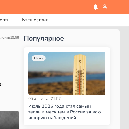
епты
Путешествия
Популярное
 июня
в
19:58
Наука
е»
05 августа
в
21:57
Июль 2026 года стал самым
теплым месяцем в России за всю
историю наблюдений