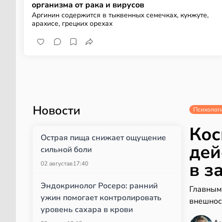
организма от рака и вирусов
Аргинин содержится в тыквенных семечках, кунжуте,
арахисе, грецких орехах
Новости
Психолог
Кос
Острая пища снижает ощущение
дей
сильной боли
в з
02 августа
в
17:40
Эндокринолог Росеро: ранний
Главным
ужин помогает контролировать
внешнос
уровень сахара в крови