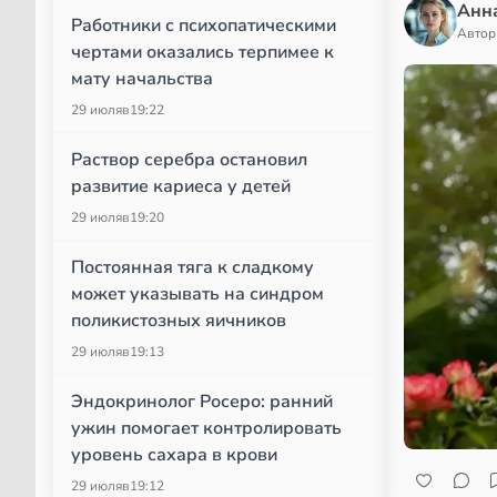
Анн
Работники с психопатическими
Автор
чертами оказались терпимее к
мату начальства
29 июля
в
19:22
Раствор серебра остановил
развитие кариеса у детей
29 июля
в
19:20
Постоянная тяга к сладкому
может указывать на синдром
поликистозных яичников
29 июля
в
19:13
Эндокринолог Росеро: ранний
ужин помогает контролировать
уровень сахара в крови
29 июля
в
19:12