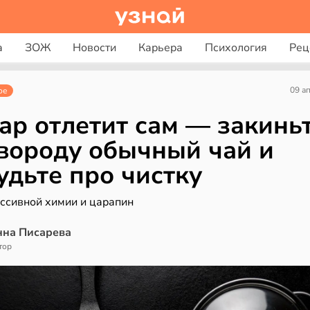
а
ЗОЖ
Новости
Карьера
Психология
Рец
09 а
ое
ар отлетит сам — закиньт
вороду обычный чай и
удьте про чистку
ессивной химии и царапин
нна Писарева
тор