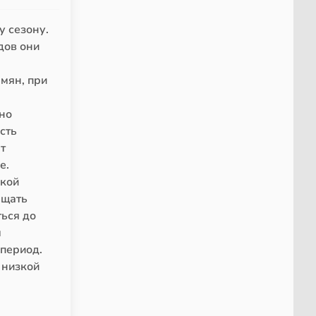
у сезону.
дов они
мян, при
но
сть
т
е.
зкой
ащать
ться до
м
период.
 низкой