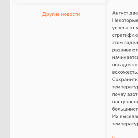
Август да
Другие новости
Некоторые 
успевают 
стратифик
этом заде
развивают
начинаетс
посадочно
всхожесть
Сохранить
температу
почву азот
наступлен
большинст
Их высеваю
температу