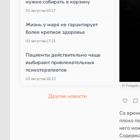
нужно собирать в корзину
03 августа
в
19:27
Жизнь у моря не гарантирует
более крепкое здоровье
03 августа
в
17:21
Пациенты действительно чаще
выбирают привлекательных
психотерапевтов
03 августа
в
16:23
© Freepik
Другие новости
Со врем
плохо п
него мо
Содержа