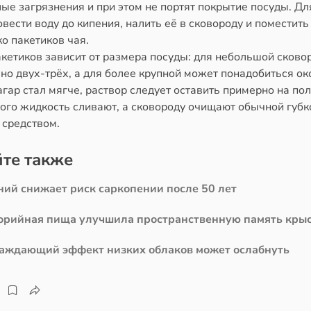
ые загрязнения и при этом не портят покрытие посуды. Дл
вести воду до кипения, налить её в сковороду и поместить
о пакетиков чая.
акетиков зависит от размера посуды: для небольшой сково
но двух-трёх, а для более крупной может понадобиться ок
гар стал мягче, раствор следует оставить примерно на пол
ого жидкость сливают, а сковороду очищают обычной губк
средством.
те также
ний снижает риск саркопении после 50 лет
орийная пища улучшила пространственную память кры
аждающий эффект низких облаков может ослабнуть