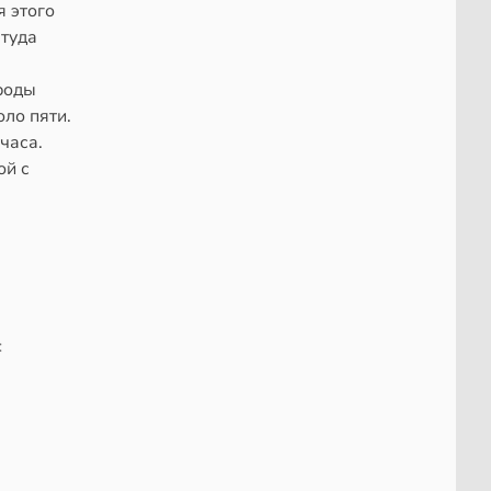
я этого
 туда
роды
оло пяти.
часа.
ой с
с