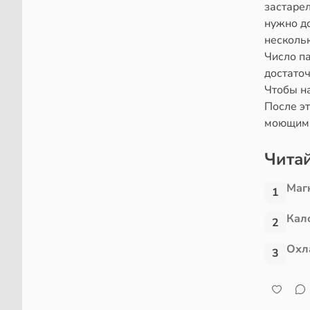
застарел
нужно до
нескольк
Число п
достаточ
Чтобы на
После эт
моющим 
Читай
Маг
1
Кал
2
Охл
3