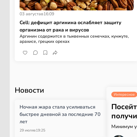
03 августа
в
16:09
Cell: дефицит аргинина ослабляет защиту
организма от рака и вирусов
Аргинин содержится в тыквенных семечках, кунжуте,
арахисе, грецких орехах
Новости
Интересное
Посейт
Ночная жара стала усиливаться
быстрее дневной за последние 70
получи
лет
Минимум у
29 июля
в
19:25