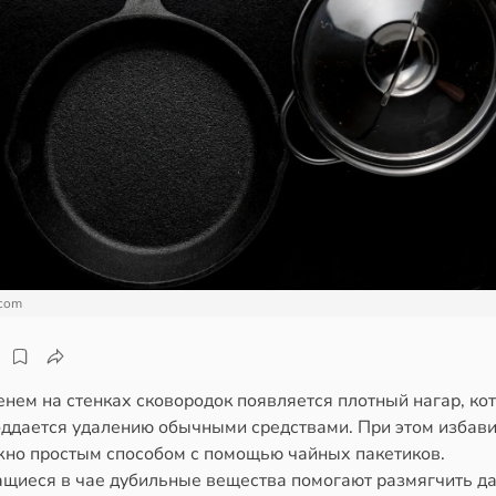
.com
енем на стенках сковородок появляется плотный нагар, ко
оддается удалению обычными средствами. При этом избави
жно простым способом с помощью чайных пакетиков.
щиеся в чае дубильные вещества помогают размягчить д