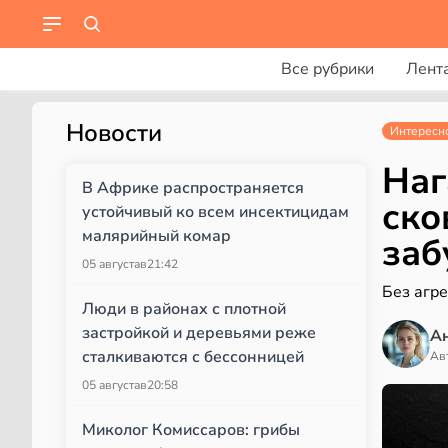
Все рубрики
Лент
Новости
Интересн
Наг
В Африке распространяется
ско
устойчивый ко всем инсектицидам
малярийный комар
заб
05 августа
в
21:42
Без агр
Люди в районах с плотной
застройкой и деревьями реже
А
сталкиваются с бессонницей
Ав
05 августа
в
20:58
Миколог Комиссаров: грибы