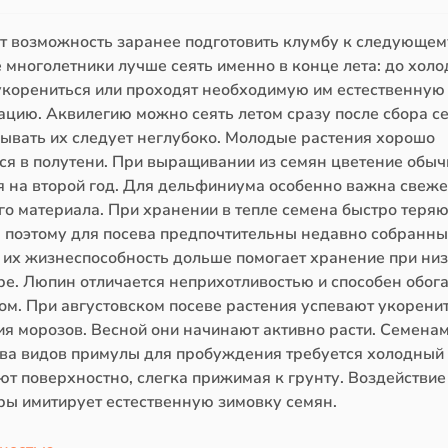
ет возможность заранее подготовить клумбу к следующем
многолетники лучше сеять именно в конце лета: до холо
укорениться или проходят необходимую им естественную
ацию. Аквилегию можно сеять летом сразу после сбора се
лывать их следует неглубоко. Молодые растения хорошо
ся в полутени. При выращивании из семян цветение обыч
я на второй год. Для дельфиниума особенно важна свеже
го материала. При хранении в тепле семена быстро теряю
, поэтому для посева предпочтительны недавно собранны
 их жизнеспособность дольше помогает хранение при ни
ре. Люпин отличается неприхотливостью и способен обог
ом. При августовском посеве растения успевают укорени
ия морозов. Весной они начинают активно расти. Семена
ва видов примулы для пробуждения требуется холодный 
т поверхностно, слегка прижимая к грунту. Воздействие
ры имитирует естественную зимовку семян.