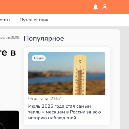
епты
Путешествия
Популярное
преля
в
18:05
е в
Наука
05 августа
в
21:57
Июль 2026 года стал самым
теплым месяцем в России за всю
историю наблюдений