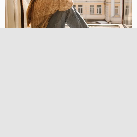
Чувство одиночества связано с ухудшением
психического состояния, снижением общего
благополучия и повышенным риском развития
нескольких хронических заболеваний. Об этом
сообщает Nature Communications. Исследователи
решили установить, связано ли ухудшение здоровья
непосредственно с одиночеством или на результаты
влияют другие обстоятельства, в том числе
социально-экономическое положение и уже
имеющиеся болезни. Для этого они объединили