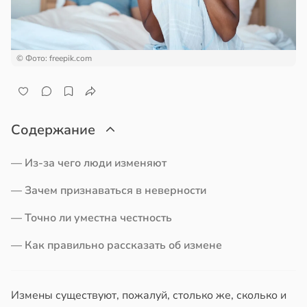
а
чек
ем
сектицидам
ая
м
лярийный
а
мар
а
© Фото: freepik.com
18:48
иваться
в
21:42
ста
рее
чины
ной
ят
ди
огии
Содержание
едние
нее
йонах
щин
— Из-за чего люди изменяют
отной
17:11
стройкой
— Зачем признаваться в неверности
19:25
mberg:
— Точно ли уместна честность
ревьями
вор
а
же
бра
мает
— Как правильно рассказать об измене
алкиваются
новил
итие
лей
ссонницей
еса
ных
Измены существуют, пожалуй, столько же, сколько и