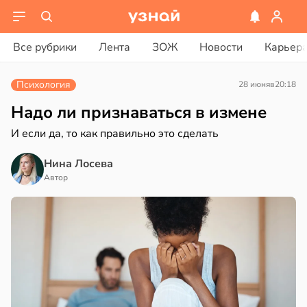
ости
ости
вости
Все рубрики
Лента
ЗОЖ
Новости
Карьер
енты
тия
ериканец
твительно
гают
рвался
Психология
28 июня
в
20:18
ьянам
рают
ть
соты
Надо ли признаваться в измене
лекательных
И если да, то как правильно это сделать
отерапевтов
ажей
и
Нина Лосева
в
16:23
а
жил
Автор
20:37
ая
в
13:55
ста
иянам
ает
ветовали
щение
заться
рике
ной
спространяется
анцев
тойчивый
в
17:40