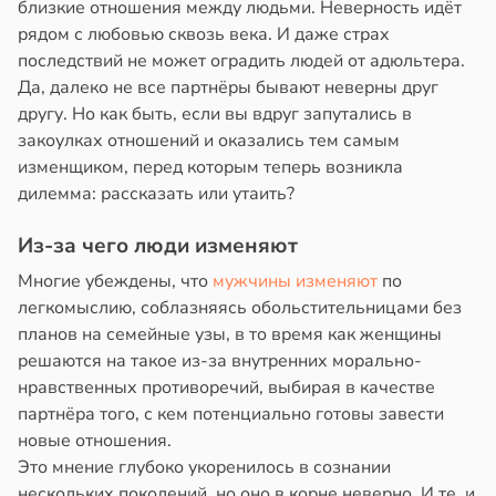
дов
близкие отношения между людьми. Неверность идёт
в
20:58
ста
й
рядом с любовью сквозь века. И даже страх
колог
последствий не может оградить людей от адюльтера.
19:20
в
миссаров:
Да, далеко не все партнёры бывают неверны друг
ибы
другу. Но как быть, если вы вдруг запутались в
оянная
жно
закоулках отношений и оказались тем самым
16:48
бирать
изменщиком, перед которым теперь возникла
дилемма: рассказать или утаить?
кому
ел
рзину
т
олжительности
Из-за чего люди изменяют
ывать
и
в
19:27
ста
века
Многие убеждены, что
мужчины изменяют
по
ром
или
знь
легкомыслию, соблазняясь обольстительницами без
кистозных
планов на семейные узы, в то время как женщины
иков
ря
решаются на такое из-за внутренних морально-
нравственных противоречий, выбирая в качестве
19:13
рантирует
партнёра того, с кем потенциально готовы завести
17:02
лее
новые отношения.
епкое
Это мнение глубоко укоренилось в сознании
оровье
нескольких поколений, но оно в корне неверно. И те, и