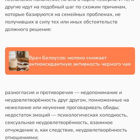
другие идут на подобный шаг по схожим причинам,
в
17:21
ста
которые базируются на семейных проблемах, не
получивших в силу тех или иных обстоятельств
е
должного решения:
и
Врач Белоусов: молоко снижает
антиоксидантную активность черного чая
разногласия и противоречия — недопонимание и
неудовлетворённость друг другом, помноженные на
нежелание или неумение проговаривать обиды;
недостаток эмоций — психологическая холодность,
сексуальная неудовлетворённость, взаимное
отчуждение и, как следствие, неудовлетворённость
отношениями;