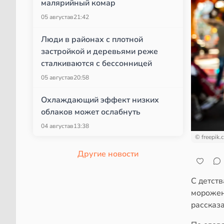
малярийный комар
05 августа
в
21:42
Люди в районах с плотной
застройкой и деревьями реже
сталкиваются с бессонницей
05 августа
в
20:58
Охлаждающий эффект низких
облаков может ослабнуть
04 августа
в
13:38
© freepik.
Другие новости
С детств
морожено
рассказ