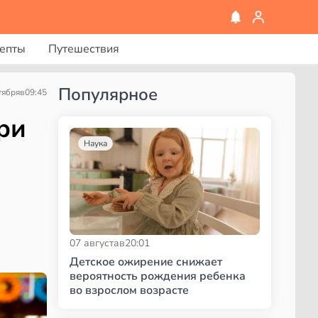
епты
Путешествия
Популярное
тября
в
09:45
ри
Наука
07 августа
в
20:01
Детское ожирение снижает
вероятность рождения ребенка
во взрослом возрасте