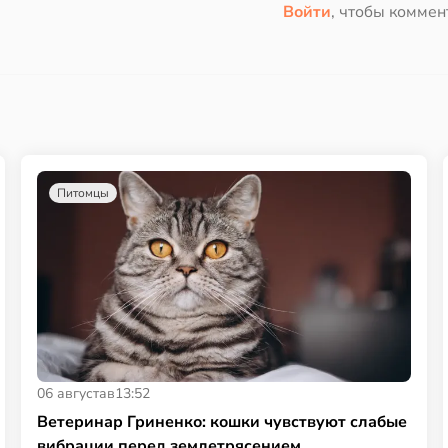
Войти
, чтобы коммен
Питомцы
06 августа
в
13:52
Ветеринар Гриненко: кошки чувствуют слабые
вибрации перед землетрясением