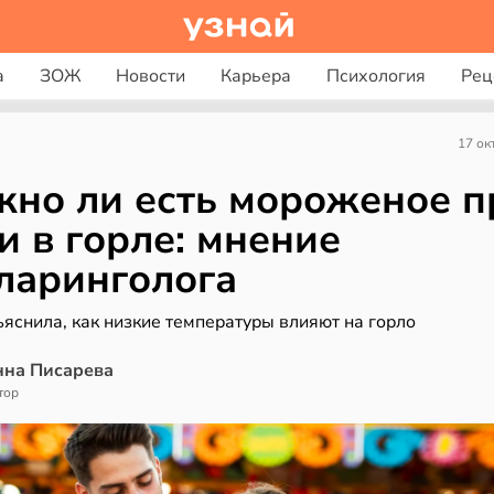
а
ЗОЖ
Новости
Карьера
Психология
Рец
17 ок
но ли есть мороженое п
и в горле: мнение
ларинголога
яснила, как низкие температуры влияют на горло
нна Писарева
тор