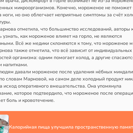
м врача, дискомфорт в горле возникает не из-за морожено
генных микроорганизмов. Конечно, мороженое не поможет
а ноги, но оно облегчает неприятные симптомы за счёт хо
туры.
арнова отметила, что большинство исследований, авторы 
 узнать, как мороженое влияет на горло, не являются
рными. Всё же медики склоняются к тому, что мороженое 
рнова также отметила, что всё зависит от индивидуальных
стей организма: одним помогает холод, а другие спасаютс
и напитками.
людям давали мороженое после удаления нёбных миндали
по словам Марновой, на самом деле холодный продукт ник
на исход оперативного вмешательства. Она упомянула
вание, которое подтвердило, что мороженое после операци
ет боль и кровотечение.
Калорийная пища улучшила пространственную памят