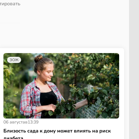
тировать
ЗОЖ
06 августа
в
13:39
Близость сада к дому может влиять на риск
диабета