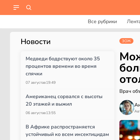
Все рубрики
Лент
Новости
ЗОЖ
Мож
Медведи бодрствуют около 35
бол
процентов времени во время
спячки
ото
07 августа
в
19:49
Врач объ
Американец сорвался с высоты
20 этажей и выжил
А
Ав
06 августа
в
13:55
В Африке распространяется
устойчивый ко всем инсектицидам