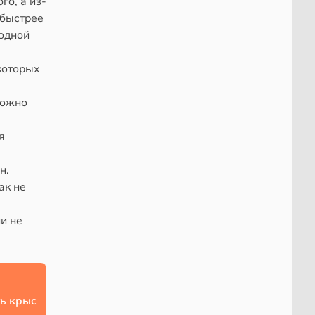
го, а из-
 быстрее
лодной
которых
можно
я
н.
ак не
и не
ь крыс