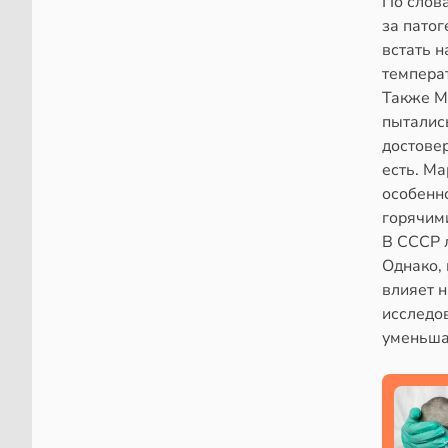
По слова
за пато
встать н
темпера
Также М
пытались
достове
есть. Ма
особенно
горячим
В СССР 
Однако, 
влияет 
исследо
уменьша