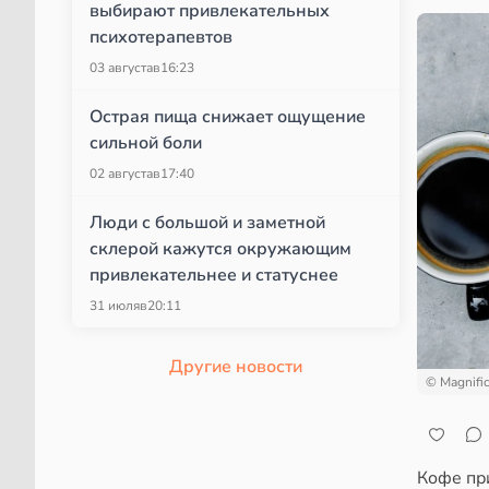
выбирают привлекательных
психотерапевтов
03 августа
в
16:23
Острая пища снижает ощущение
сильной боли
02 августа
в
17:40
Люди с большой и заметной
склерой кажутся окружающим
привлекательнее и статуснее
31 июля
в
20:11
Другие новости
© Magnifi
Кофе пр