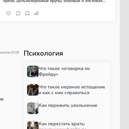
орехи, цельнозерновые крупы, бобовые и листовая
зелень
Психология
 июля
в
10:09
Что такое «оговорка по
Фрейду»
Что такое нервное истощение
и как с ним справиться
ок
Как пережить увольнение
Как перестать врать: