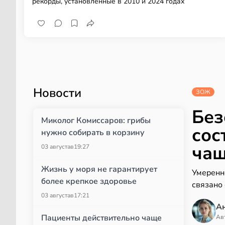
рекорды, установленные в 2010 и 2024 годах
Новости
ЗОЖ
Без
Миколог Комиссаров: грибы
сос
нужно собирать в корзину
чаш
03 августа
в
19:27
Жизнь у моря не гарантирует
Умеренн
более крепкое здоровье
связано
03 августа
в
17:21
А
Пациенты действительно чаще
Ав