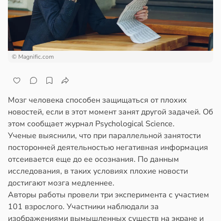
отной
хара
стройкой
ови
ревьями
в
19:12
я
же
© Magnific.com
алкиваются
юквенный
к
ссонницей
учшил
Мозг человека способен защищаться от плохих
казатели
в
20:58
ста
новостей, если в этот момент занят другой задачей. Об
мяти
этом сообщает журнал Psychological Science.
колог
Ученые выяснили, что при параллельной занятости
миссаров:
лодых
посторонней деятельностью негативная информация
ибы
дей
отсеивается еще до ее осознания. По данным
жно
в
19:06
исследования, в таких условиях плохие новости
я
бирать
достигают мозга медленнее.
ач
Авторы работы провели три эксперимента с участием
рзину
рячев:
101 взрослого. Участники наблюдали за
епанцы
в
19:27
изображениями вымышленных существ на экране и
ста