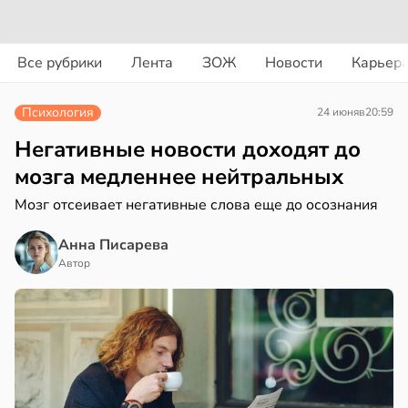
вости
вости
Все рубрики
Лента
ЗОЖ
Новости
Карьер
трая
рике
ща
Психология
24 июня
в
20:59
спространяется
ижает
тойчивый
ущение
Негативные новости доходят до
льной
мозга медленнее нейтральных
ем
ли
Мозг отсеивает негативные слова еще до осознания
сектицидам
в
17:40
ста
лярийный
Анна Писарева
мар
докринолог
Автор
серо:
в
21:42
ста
нний
ди
ин
могает
йонах
нтролировать
овень