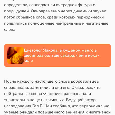
определяли, совпадает ли очередная фигура с
знь
анцы
предыдущей. Одновременно через динамики звучал
полнительно
поток обрывков слов, среди которых периодически
ря
гружают
появлялись полноценные нейтральные и негативные
ставы
слова.
рантирует
лее
звоночник
епкое
в
20:55
я
Диетолог Яакола: в сушеном манго в
оровье
шесть раз больше сахара, чем в кока-
ъятия
в
17:21
коле
ста
могают
циенты
езьянам
йствительно
лить
После каждого настоящего слова добровольцев
ще
щу
спрашивали, заметили ли они его. Оказалось, что
бирают
з
нейтральные слова участники распознавали
ивлекательных
аки
значительно чаще негативных. Ведущий автор
ихотерапевтов
в
20:37
исследования Гал Р. Чен сообщил, что первоначально
я
в
16:23
ученые ожидали повышенного внимания к негативной
ста