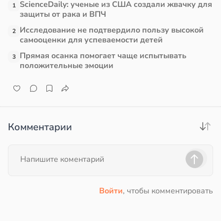
ScienceDaily: ученые из США создали жвачку для
1
млетрясением
защиты от рака и ВПЧ
в
13:52
Исследование не подтвердило пользу высокой
2
ста
самооценки для успеваемости детей
Прямая осанка помогает чаще испытывать
е
3
положительные эмоции
и
Комментарии
Войти
, чтобы комментировать