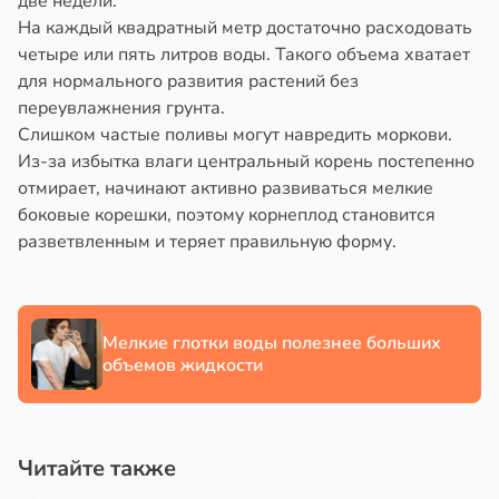
две недели.
века
в
20:41
ста
На каждый квадратный метр достаточно расходовать
четыре или пять литров воды. Такого объема хватает
ериканец
для нормального развития растений без
вность
рвался
переувлажнения грунта.
Слишком частые поливы могут навредить моркови.
соты
Из-за избытка влаги центральный корень постепенно
отмирает, начинают активно развиваться мелкие
ажей
в
18:45
боковые корешки, поэтому корнеплод становится
а
разветвленным и теряет правильную форму.
жил
знательность
в
13:55
ста
шает
итивные
теринар
Мелкие глотки воды полезнее больших
обности
иненко:
объемов жидкости
шки
лом
вствуют
асте
абые
Читайте также
брации
в
18:26
а
ред