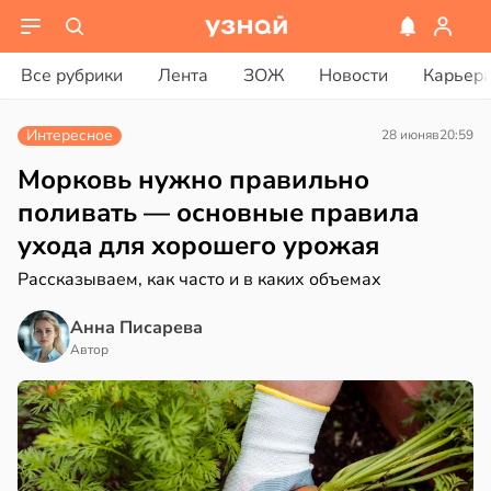
ости
вости
Все рубрики
Лента
ЗОЖ
Новости
Карьер
лог
дведи
ссаров:
дрствуют
Интересное
28 июня
в
20:59
ы
оло
но
Морковь нужно правильно
рать
оцентов
поливать — основные правила
емени
ухода для хорошего урожая
ину
емя
Рассказываем, как часто и в каких объемах
в
19:27
а
ячки
Анна Писарева
нь
в
19:49
Автор
ста
вролог
ександров:
нтирует
и
е
зднем