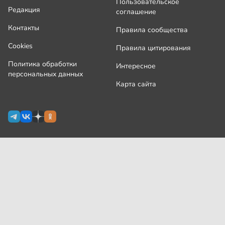
Пользовательское
Редакция
соглашение
Контакты
Правила сообщества
Cookies
Правила цитирования
Политика обработки
Интересное
персональных данных
Карта сайта
Сетевое издание Узнай.ру зарегистрировано
Роскомнадзором 09 июля 2024 г., свидетельство Эл № ФС77-
87644
На сайте применяются
рекомендательные технологии
(информационные технологии предоставления информации
на основе сбора, систематизации и анализа сведений,
относящихся к предпочтениям пользователей сети
«Интернет», находящихся на территории Российской