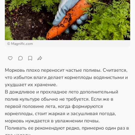
кое
пользовании
овье
джетов
рушается
в
17:21
а
руктура
а
енты
твительно
в
20:45
ста
© Magnific.com
рают
ди
лекательных
отерапевтов
мптомами
Морковь плохо переносит частые поливы. Считается,
прессии
что избыток влаги делает корнеплоды водянистыми и
в
16:23
а
ще
ухудшает их хранение.
общают
В дождливое и прохладное лето дополнительный
полив культуре обычно не требуется. Если же в
ния
удовлетворительном
первой половине лета, когда формируются
т
стоянии
корнеплоды, стоит жаркая и засушливая погода,
ть
лости
морковь нуждается в увлажнении почвы.
а
Поливать ее рекомендуют редко, примерно один раз в
дение