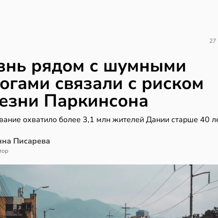
27
нь рядом с шумными
огами связали с риском
езни Паркинсона
вание охватило более 3,1 млн жителей Дании старше 40 л
нна Писарева
тор