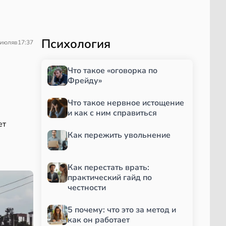
Психология
 июля
в
17:37
Что такое «оговорка по
Фрейду»
Что такое нервное истощение
и как с ним справиться
ет
Как пережить увольнение
Как перестать врать:
практический гайд по
честности
5 почему: что это за метод и
как он работает