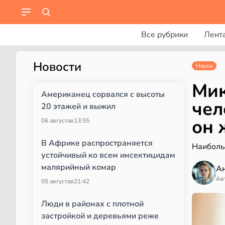
Все рубрики
Лент
Новости
Наука
Мик
Американец сорвался с высоты
чел
20 этажей и выжил
он 
06 августа
в
13:55
В Африке распространяется
Наиболь
устойчивый ко всем инсектицидам
малярийный комар
А
Ав
05 августа
в
21:42
Люди в районах с плотной
застройкой и деревьями реже