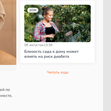
ЗОЖ
06 августа
в
13:39
Близость сада к дому может
влиять на риск диабета
Читать еще
ей по
вместе,