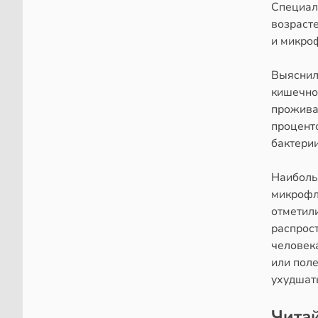
Специал
возраст
и микроф
Выяснил
кишечног
прожива
процент
бактерии
Наиболь
микрофл
отметил
распрос
человек
или пол
ухудшат
Читай