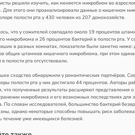
исты решили изучить, как меняется микробиом во взросло
е. Для этого они проанализировали данные о кишечном ми
лоре полости рта у 430 человек из 207 домохозяйств.
ось, что у сожителей совпадало около 19 процентов штам
о микробиома и 26 процентов бактерий в полости рта. У с
вших в разных комнатах, показатели были заметно ниже: 
ов общих штаммов кишечного микробиома, при этом один
 в полости рта отсутствовали.
шее сходство обнаружили у романтических партнёров. Со
оры полости рта у них достигало 44 процентов. Авторы ра
и, что полученные результаты расширяют представления о
транении микробиома и его возможных последствиях для 
а. По словам исследователей, большинство бактерий безв
езны, однако некоторые способны повышать риск заболева
ь течение уже имеющихся болезней.
те также