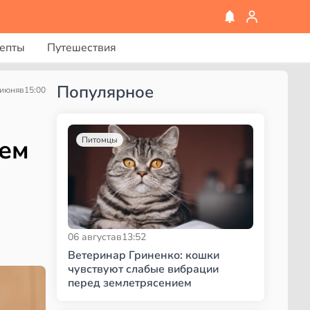
епты
Путешествия
Популярное
 июня
в
15:00
кем
Питомцы
06 августа
в
13:52
Ветеринар Гриненко: кошки
чувствуют слабые вибрации
перед землетрясением