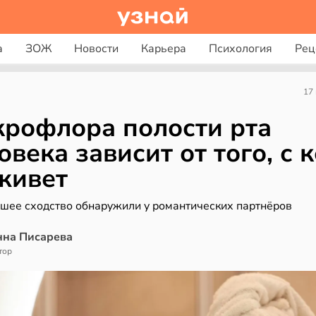
а
ЗОЖ
Новости
Карьера
Психология
Рец
17
рофлора полости рта
овека зависит от того, с 
живет
шее сходство обнаружили у романтических партнёров
нна Писарева
тор