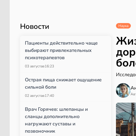
Новости
Наука
Жиз
Пациенты действительно чаще
дор
выбирают привлекательных
психотерапевтов
бол
03 августа
в
16:23
Исследо
Острая пища снижает ощущение
сильной боли
А
Ав
02 августа
в
17:40
Врач Горячев: шлепанцы и
сланцы дополнительно
нагружают суставы и
позвоночник