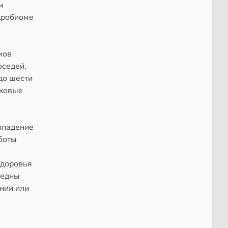
м
кробиоме
мов
оседей,
до шести
аковые
впадение
боты
здоровья
редны
ний или