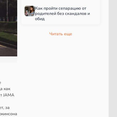
Как пройти сепарацию от
родителей без скандалов и
обид
Читать еще
е
а как
ет JAMA
т, за
ркинсона