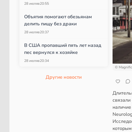
28 июля
в
20:55
Объятия помогают обезьянам
делить пищу без драки
28 июля
в
20:37
В США пропавший пять лет назад
пес вернулся к хозяйке
28 июля
в
20:34
© Magnifi
Другие новости
Длитель
связали
наличие 
Neurolog
Исследов
которым