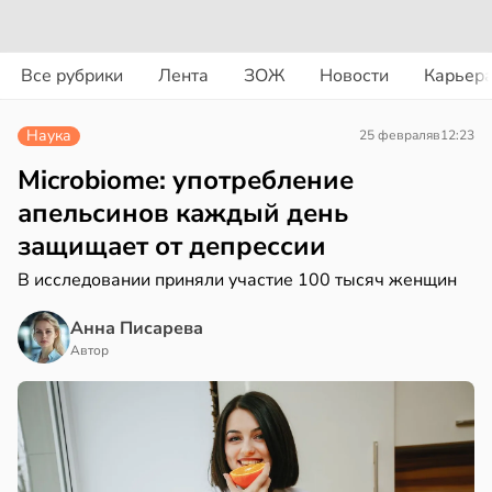
вости
вости
Все рубрики
Лента
ЗОЖ
Новости
Карьер
дведи
дрствуют
рике
Наука
25 февраля
в
12:23
оло
спространяется
тойчивый
Microbiome: употребление
оцентов
апельсинов каждый день
емени
ем
защищает от депрессии
сектицидам
емя
лярийный
В исследовании приняли участие 100 тысяч женщин
ячки
мар
Анна Писарева
в
в
19:49
21:42
Автор
ста
ста
вролог
ди
ександров:
и
йонах
зднем