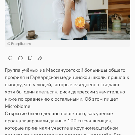
пользовании
отной
джетов
стройкой
рушается
руктура
ревьями
а
же
алкиваются
в
20:45
ста
© Freepik.com
ссонницей
ди
в
20:58
ста
мптомами
Группа учёных из Массачусетской больницы общего
прессии
колог
профиля и Гарвардской медицинской школы пришла к
ще
миссаров:
выводу, что у людей, которые ежедневно съедают
общают
ибы
хотя бы один апельсин, риск депрессии значительно
жно
ниже по сравнению с остальными. Об этом пишет
удовлетворительном
бирать
Microbiome.
стоянии
Открытие было сделано после того, как учёные
лости
рзину
проанализировали данные 100 тысяч женщин,
а
которые принимали участие в крупномасштабном
в
19:27
ста