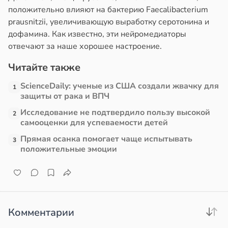
положительно влияют на бактерию Faecalibacterium
млетрясением
prausnitzii,
увеличивающую выработку серотонина и
е
в
13:52
дофамина. Как известно, эти нейромедиаторы
ста
и
отвечают за наше хорошее настроение.
е
Читайте также
и
ScienceDaily: ученые из США создали жвачку для
1
защиты от рака и ВПЧ
Исследование не подтвердило пользу высокой
2
самооценки для успеваемости детей
Прямая осанка помогает чаще испытывать
3
положительные эмоции
Комментарии