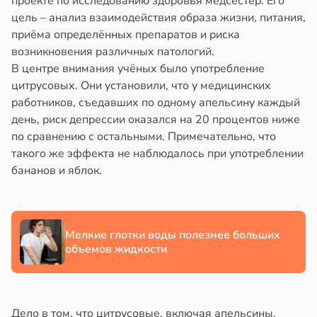
проекте по исследованию здоровья медсестёр. Его
в
20:41
ста
цель – анализ взаимодействия образа жизни, питания,
знь
приёма определённых препаратов и риска
ериканец
возникновения различных патологий.
рвался
ря
В центре внимания учёных было употребление
цитрусовых. Они установили, что у медицинских
соты
рантирует
работников, съедавших по одному апельсину каждый
лее
день, риск депрессии оказался на 20 процентов ниже
ажей
епкое
по сравнению с остальными. Примечательно, что
оровье
такого же эффекта не наблюдалось при употреблении
жил
в
17:21
бананов и яблок.
ста
в
13:55
ста
циенты
теринар
йствительно
иненко:
ще
Мелкие глотки воды полезнее больших
шки
бирают
объемов жидкости
вствуют
ивлекательных
абые
ихотерапевтов
брации
в
16:23
Дело в том, что цитрусовые, включая апельсины,
ста
ред