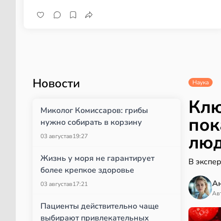
Новости
Наука
Клю
Миколог Комиссаров: грибы
пок
нужно собирать в корзину
лю
03 августа
в
19:27
Жизнь у моря не гарантирует
В экспер
более крепкое здоровье
А
03 августа
в
17:21
Ав
Пациенты действительно чаще
выбирают привлекательных