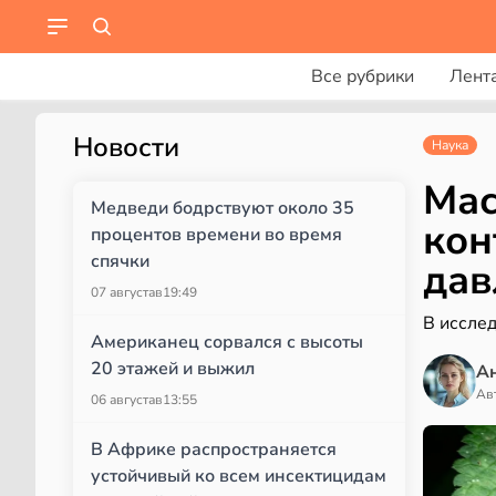
Все рубрики
Лент
Новости
Наука
Мас
Медведи бодрствуют около 35
кон
процентов времени во время
спячки
дав
07 августа
в
19:49
В иссле
Американец сорвался с высоты
20 этажей и выжил
А
Ав
06 августа
в
13:55
В Африке распространяется
устойчивый ко всем инсектицидам