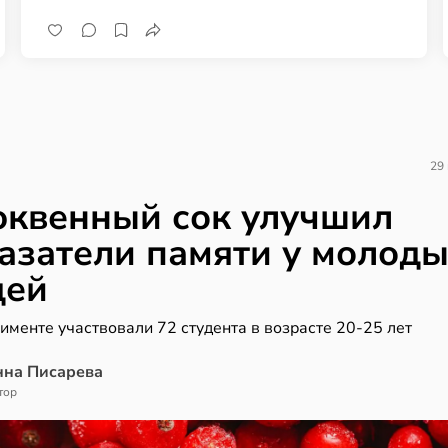
29
квенный сок улучшил
азатели памяти у молод
дей
именте участвовали 72 студента в возрасте 20-25 лет
нна Писарева
тор