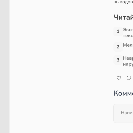
выводов
Читай
Экс
1
тек
Мел
2
Нев
3
нар
Комм