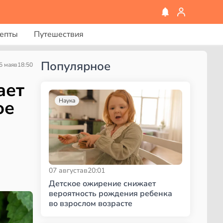
епты
Путешествия
Популярное
5 мая
в
18:50
ает
ое
Наука
07 августа
в
20:01
Детское ожирение снижает
вероятность рождения ребенка
во взрослом возрасте