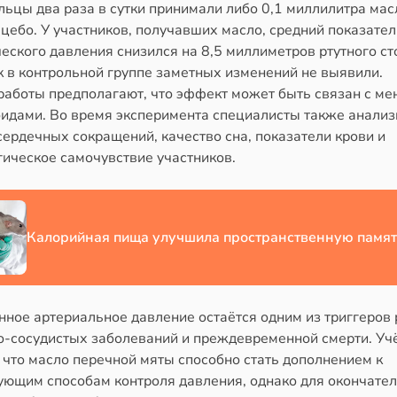
ьцы два раза в сутки принимали либо 0,1 миллилитра мас
цебо. У участников, получавших масло, средний показател
еского давления снизился на 8,5 миллиметров ртутного ст
к в контрольной группе заметных изменений не выявили.
работы предполагают, что эффект может быть связан с ме
идами. Во время эксперимента специалисты также анали
сердечных сокращений, качество сна, показатели крови и
гическое самочувствие участников.
Калорийная пища улучшила пространственную памят
ное артериальное давление остаётся одним из триггеров 
о-сосудистых заболеваний и преждевременной смерти. Уч
 что масло перечной мяты способно стать дополнением к
ующим способам контроля давления, однако для окончате