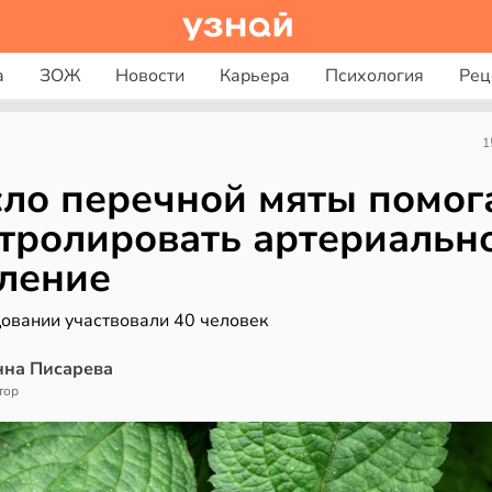
а
ЗОЖ
Новости
Карьера
Психология
Рец
1
ло перечной мяты помог
тролировать артериальн
ление
довании участвовали 40 человек
нна Писарева
тор