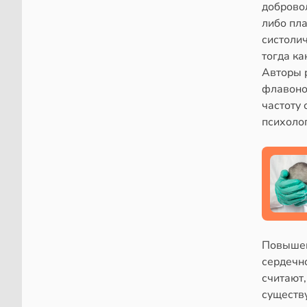
добровол
либо пла
систолич
тогда ка
Авторы 
флавоно
частоту 
психоло
Повышен
сердечн
считают,
существ