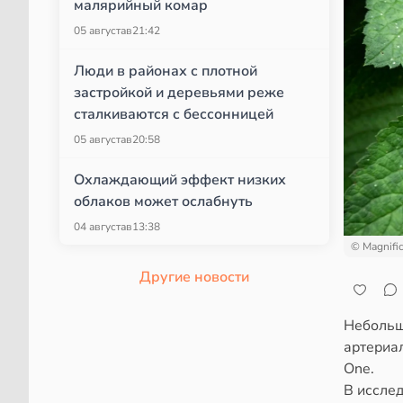
малярийный комар
05 августа
в
21:42
Люди в районах с плотной
застройкой и деревьями реже
сталкиваются с бессонницей
05 августа
в
20:58
Охлаждающий эффект низких
облаков может ослабнуть
04 августа
в
13:38
© Magnifi
Другие новости
Небольш
артериа
One.
В иссле