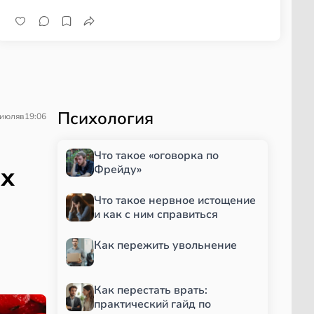
зелень
Психология
 июля
в
19:06
Что такое «оговорка по
ых
Фрейду»
Что такое нервное истощение
и как с ним справиться
Как пережить увольнение
Как перестать врать:
практический гайд по