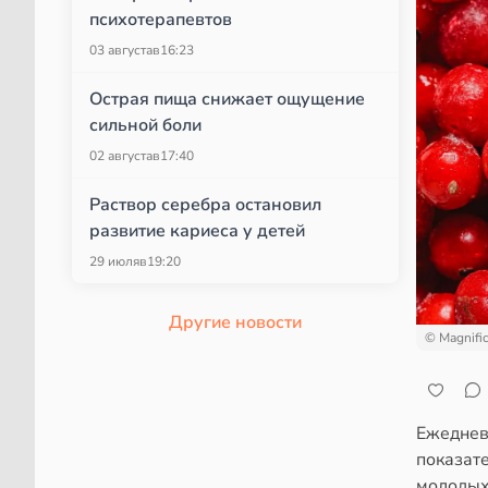
психотерапевтов
03 августа
в
16:23
Острая пища снижает ощущение
сильной боли
02 августа
в
17:40
Раствор серебра остановил
развитие кариеса у детей
29 июля
в
19:20
Другие новости
© Magnifi
Ежеднев
показате
молодых 