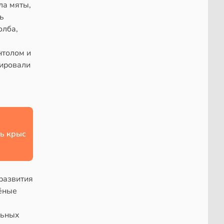
ла мяты,
ь
олба,
нтолом и
зировали
ь крыс
развития
ёные
льных