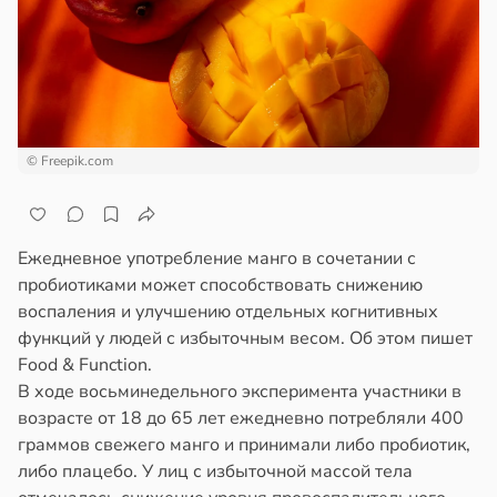
ста
ем
сектицидам
докринолог
лярийный
серо:
мар
нний
ин
в
21:42
ста
могает
© Freepik.com
ди
нтролировать
овень
йонах
хара
Ежедневное употребление манго в сочетании с
отной
ови
пробиотиками может способствовать снижению
стройкой
воспаления и улучшению отдельных когнитивных
в
19:12
я
функций у людей с избыточным весом. Об этом пишет
ревьями
Food & Function.
ач
же
В ходе восьминедельного эксперимента участники в
рячев:
алкиваются
возрасте от 18 до 65 лет ежедневно потребляли 400
епанцы
граммов свежего манго и принимали либо пробиотик,
ссонницей
либо плацебо. У лиц с избыточной массой тела
анцы