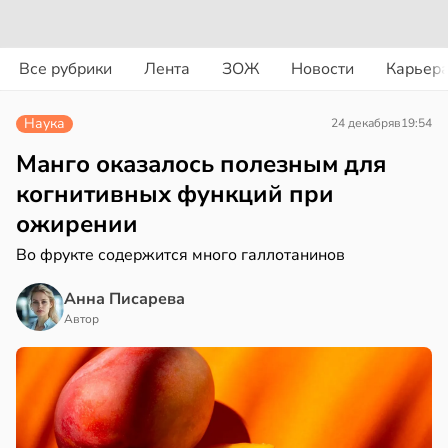
вости
вости
Все рубрики
Лента
ЗОЖ
Новости
Карьер
ериканец
циенты
рвался
йствительно
Наука
24 декабря
в
19:54
ще
соты
бирают
Манго оказалось полезным для
ивлекательных
когнитивных функций при
ажей
ихотерапевтов
ожирении
в
16:23
ста
жил
Во фрукте содержится много галлотанинов
трая
в
13:55
Анна Писарева
ста
ща
Автор
ижает
рике
ущение
спространяется
льной
тойчивый
ли
в
17:40