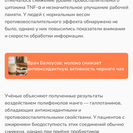
отмечалось снижение уровня провоспалительного
полнительно
в
20:58
ста
цитокина TNF-α и незначительное улучшение рабочей
гружают
памяти. У людей с нормальным весом
колог
ставы
противовоспалительного эффекта обнаружено не
миссаров:
было, однако у них повысились показатели внимания
ибы
звоночник
и скорости обработки информации.
жно
в
20:55
я
бирать
ъятия
рзину
могают
Врач Белоусов: молоко снижает
езьянам
антиоксидантную активность черного чая
в
19:27
ста
лить
знь
щу
з
Учёные объясняют полученные результаты
ря
аки
воздействием полифенолов манго — галлотанинов,
в
20:37
обладающих антиоксидантными и
я
рантирует
противовоспалительными свойствами. У пациентов с
лее
ожирением биодоступность этих соединений обычно
е
епкое
снижена, однако при приёме пробиотиков
и
оровье