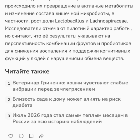
происходило их превращение в активные метаболиты
в
17:21
и изменение состава кишечной микробиоты, в
ста
частности, рост доли Lactobacillus и Lachnospiraceae.
Исследователи отмечают пилотный характер работы,
е
но считают, что её результаты указывают на
и
перспективность комбинации фруктов и пробиотиков
для снижения воспаления и поддержки когнитивных
функций у людей с нарушениями обмена веществ.
Читайте также
Ветеринар Гриненко: кошки чувствуют слабые
1
вибрации перед землетрясением
Близость сада к дому может влиять на риск
2
диабета
Июль 2026 года стал самым теплым месяцем в
3
России за всю историю наблюдений