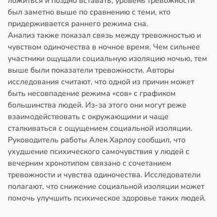
ложиться и поздно вставать, уровень тревожности
в
20:58
ста
был заметно выше по сравнению с теми, кто
тей
придерживается раннего режима сна.
колог
в
19:20
Анализ также показал связь между тревожностью и
я
миссаров:
чувством одиночества в ночное время. Чем сильнее
ибы
стоянная
участники ощущали социальную изоляцию ночью, тем
жно
а
выше были показатели тревожности. Авторы
бирать
исследования считают, что одной из причин может
адкому
быть несовпадение режима «сов» с графиком
рзину
жет
большинства людей. Из-за этого они могут реже
азывать
в
19:27
взаимодействовать с окружающими и чаще
ста
сталкиваться с ощущением социальной изоляции.
знь
ндром
Руководитель работы Алек Харлоу сообщил, что
ликистозных
ухудшение психического самочувствия у людей с
ря
чников
вечерним хронотипом связано с сочетанием
тревожности и чувства одиночества. Исследователи
в
19:13
я
рантирует
полагают, что снижение социальной изоляции может
лее
помочь улучшить психическое здоровье таких людей.
е
епкое
и
оровье