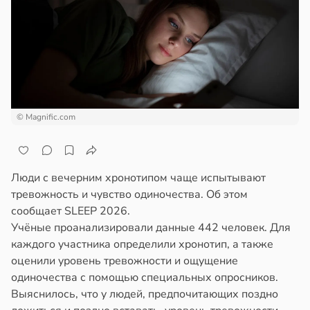
ста
ем
сектицидам
чная
лярийный
ра
мар
ала
иливаться
в
21:42
ста
стрее
ди
евной
© Magnific.com
йонах
следние
отной
т
Люди с вечерним хронотипом чаще испытывают
стройкой
тревожность и чувство одиночества. Об этом
в
19:25
я
сообщает SLEEP 2026.
ревьями
Учёные проанализировали данные 442 человек. Для
створ
же
каждого участника определили хронотип, а также
ребра
алкиваются
оценили уровень тревожности и ощущение
тановил
одиночества с помощью специальных опросников.
звитие
ссонницей
Выяснилось, что у людей, предпочитающих поздно
риеса