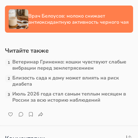
в
17:21
ста
Врач Белоусов: молоко снижает
антиоксидантную активность черного чая
е
и
Читайте также
Ветеринар Гриненко: кошки чувствуют слабые
1
вибрации перед землетрясением
Близость сада к дому может влиять на риск
2
диабета
Июль 2026 года стал самым теплым месяцем в
3
России за всю историю наблюдений