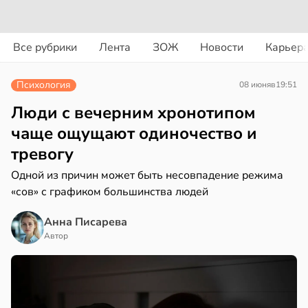
вости
вости
Все рубрики
Лента
ЗОЖ
Новости
Карьер
ериканец
циенты
рвался
йствительно
Психология
08 июня
в
19:51
ще
соты
бирают
Люди с вечерним хронотипом
ивлекательных
чаще ощущают одиночество и
ажей
ихотерапевтов
тревогу
в
16:23
ста
жил
Одной из причин может быть несовпадение режима
«сов» с графиком большинства людей
трая
в
13:55
ста
ща
Анна Писарева
ижает
Автор
рике
ущение
спространяется
льной
тойчивый
ли
в
17:40