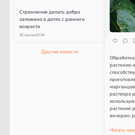
Стремление делать добро
заложено в детях с раннего
возраста
30 июля
в
20:45
Другие новости
Обработка
растения о
способств
приготовл
марганцов
раствора р
использую
растение р
вечером, 
Читать по