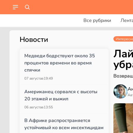
Все рубрики
Лент
Новости
Интересн
Лай
Медведи бодрствуют около 35
убр
процентов времени во время
спячки
Возвращ
07 августа
в
19:49
А
Американец сорвался с высоты
Ав
20 этажей и выжил
06 августа
в
13:55
В Африке распространяется
устойчивый ко всем инсектицидам