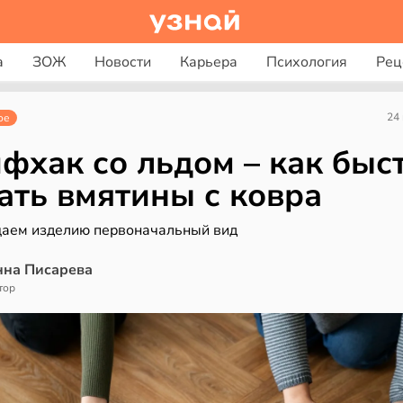
а
ЗОЖ
Новости
Карьера
Психология
Рец
24
ое
фхак со льдом – как быс
ать вмятины с ковра
аем изделию первоначальный вид
нна Писарева
тор