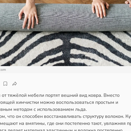
.com
 от тяжёлой мебели портят вешний вид ковра. Вместо
тоящей химчистки можно воспользоваться простым и
вным методом с использованием льда.
ом, что он способен восстанавливать структуру волокон. К
змещают на вмятины, где они постепенно тают, увлажняя 
ага делает материал эластичным и волокна постепенно