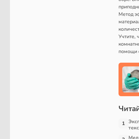
приподн
Метод э
материа
количест
Учтите, 
комнатно
помощи 
Читай
Экс
1
тек
Мел