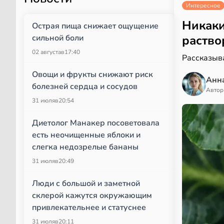
Интересное
Никаки
Острая пища снижает ощущение
сильной боли
раство
02 августа
в
17:40
Рассказыва
Овощи и фрукты снижают риск
Анн
болезней сердца и сосудов
Автор
31 июля
в
20:54
Диетолог Манакер посоветовала
есть неочищенные яблоки и
слегка недозрелые бананы
31 июля
в
20:49
Люди с большой и заметной
склерой кажутся окружающим
привлекательнее и статуснее
31 июля
в
20:11