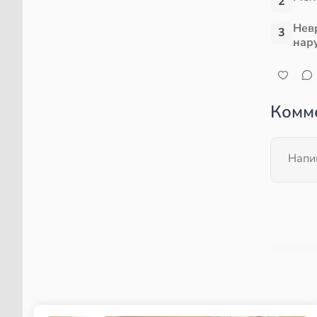
2
Нев
3
нар
Комм