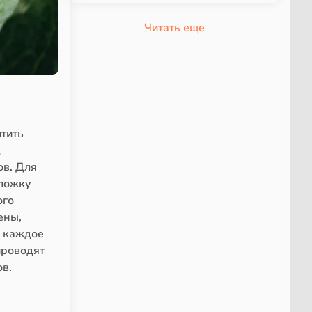
Читать еще
итить
д
ов. Для
 ложку
ого
ены,
а каждое
проводят
в.