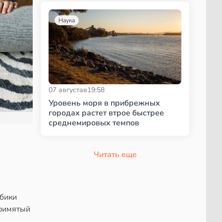
Наука
07 августа
в
19:58
Уровень моря в прибрежных
городах растет втрое быстрее
среднемировых темпов
Читать еще
убики
примятый