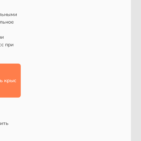
альными
альное
ри
сс при
ь крыс
чить