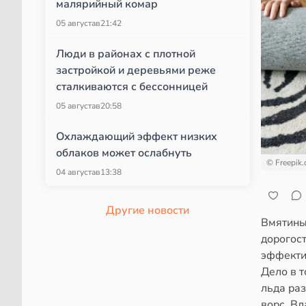
малярийный комар
05 августа
в
21:42
Люди в районах с плотной
застройкой и деревьями реже
сталкиваются с бессонницей
05 августа
в
20:58
Охлаждающий эффект низких
облаков может ослабнуть
© Freepik
04 августа
в
13:38
Другие новости
Вмятины
дорогос
эффекти
Дело в т
льда ра
ворс. Вл