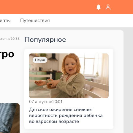
епты
Путешествия
Популярное
 июня
в
20:33
тро
Наука
07 августа
в
20:01
Детское ожирение снижает
вероятность рождения ребенка
во взрослом возрасте