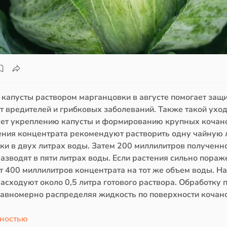
 капусты раствором марганцовки в августе помогает защ
т вредителей и грибковых заболеваний. Также такой ухо
ует укреплению капусты и формированию крупных кочан
ения концентрата рекомендуют растворить одну чайную
ки в двух литрах воды. Затем 200 миллилитров полученн
азводят в пяти литрах воды. Если растения сильно пораж
т 400 миллилитров концентрата на тот же объем воды. Н
асходуют около 0,5 литра готового раствора. Обработку 
равномерно распределяя жидкость по поверхности кочано
лностью