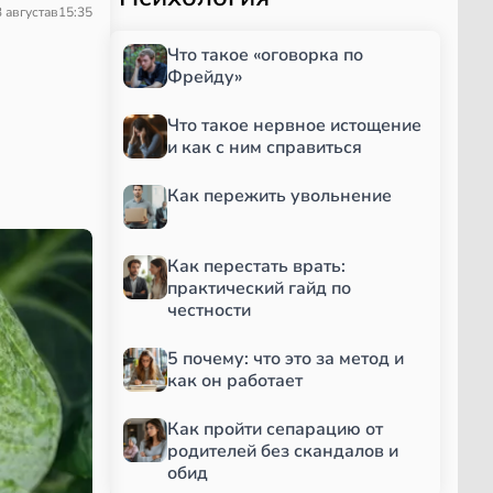
 августа
в
15:35
Что такое «оговорка по
Фрейду»
Что такое нервное истощение
и как с ним справиться
Как пережить увольнение
Как перестать врать:
практический гайд по
честности
5 почему: что это за метод и
как он работает
Как пройти сепарацию от
родителей без скандалов и
обид