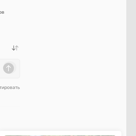
ов
тировать