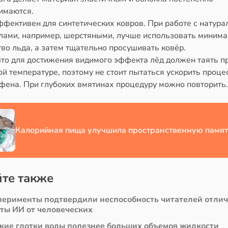
имаются.
ффективен для синтетических ковров. При работе с натур
лами, например, шерстяными, лучше использовать миним
во льда, а затем тщательно просушивать ковёр.
что для достижения видимого эффекта лёд должен таять п
й температуре, поэтому не стоит пытаться ускорить проце
фена. При глубоких вмятинах процедуру можно повторить.
Калорийная пища улучшила пространственную памят
те также
перименты подтвердили неспособность читателей отли
сты ИИ от человеческих
кие глотки воды полезнее больших объемов жидкости