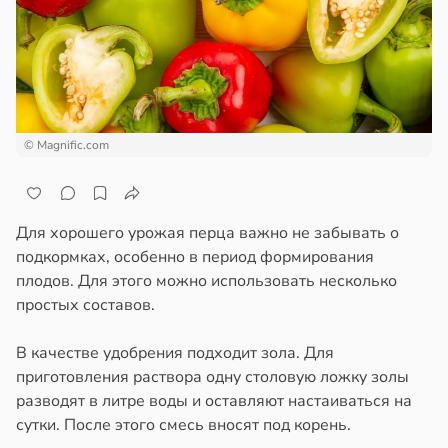
ем
сектицидам
лых
лярийный
мар
20:38
в
21:42
ста
родная
© Magnific.com
ь
ди
щает
й
йонах
Для хорошего урожая перца важно не забывать о
ы
отной
подкормках, особенно в период формирования
стройкой
плодов. Для этого можно использовать несколько
ргии
простых составов.
ревьями
20:34
же
В качестве удобрения подходит зола. Для
алкиваются
приготовления раствора одну столовую ложку золы
разводят в литре воды и оставляют настаиваться на
к
ссонницей
сутки. После этого смесь вносят под корень.