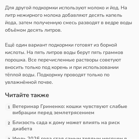
в
20:58
ста
Для другой подкормки используют молоко и йод. На
литр нежирного молока добавляют десять капель
али
колог
йода, затем полученную смесь разводят в ведре воды
миссаров:
объёмом десять литров.
ением
ибы
а
жно
Ещё один вариант подкормки готовят из борной
бирать
кислоты. На пять литров воды берут пять граммов
ни
порошка. Все перечисленные растворы советуют
рзину
19:31
вносить только под корень и при использовании
в
19:27
тёплой воды. Подкормку проводят только по
ста
ая
увлажнённой почве.
а
знь
а
Читайте также
иваться
ря
Ветеринар Гриненко: кошки чувствуют слабые
1
рее
вибрации перед землетрясением
ной
рантирует
Близость сада к дому может влиять на риск
лее
2
диабета
едние
епкое
оровье
Июль 2026 года стал самым теплым месяцем в