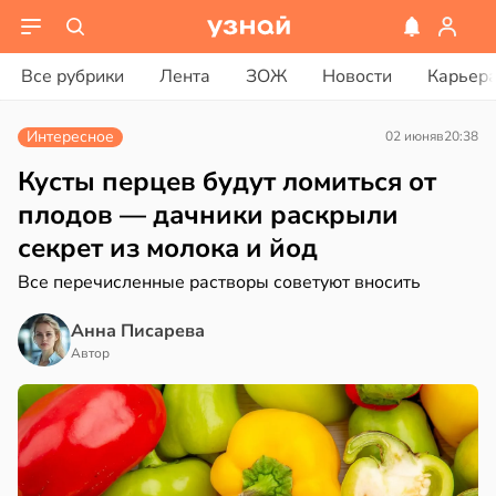
ости
вости
Все рубрики
Лента
ЗОЖ
Новости
Карьер
мление
ериканец
ть
рвался
Интересное
02 июня
в
20:38
о
жено
соты
Кусты перцев будут ломиться от
плодов — дачники раскрыли
х
ажей
секрет из молока и йод
его
жил
Все перечисленные растворы советуют вносить
аста
в
13:55
Анна Писарева
ста
20:45
Автор
юдение
рике
има
спространяется
тойчивый
гчает