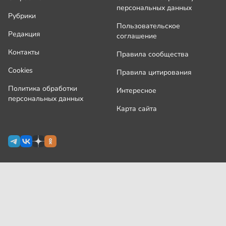
персональных данных
Рубрики
Пользовательское
Редакция
соглашение
Контакты
Правила сообщества
Cookies
Правила цитирования
Политика обработки
Интересное
персональных данных
Карта сайта
Сетевое издание Узнай.ру зарегистрировано
Роскомнадзором 09 июля 2024 г., свидетельство Эл № ФС77-
87644
На сайте применяются
рекомендательные технологии
(информационные технологии предоставления информации
на основе сбора, систематизации и анализа сведений,