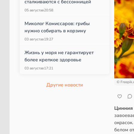
сталкиваются с бессонницей
05 августа
в
20:58
Миколог Комиссаров: грибы
нужно собирать в корзину
03 августа
в
19:27
Жизнь у моря не гарантирует
более крепкое здоровье
03 августа
в
17:21
© Freepik
Другие новости
Цинния
завоева
окрасок
белом от