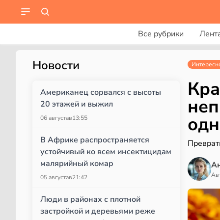
Все рубрики
Лент
Новости
Интересн
Кра
Американец сорвался с высоты
неп
20 этажей и выжил
одн
06 августа
в
13:55
В Африке распространяется
Преврати
устойчивый ко всем инсектицидам
малярийный комар
А
Ав
05 августа
в
21:42
Люди в районах с плотной
застройкой и деревьями реже