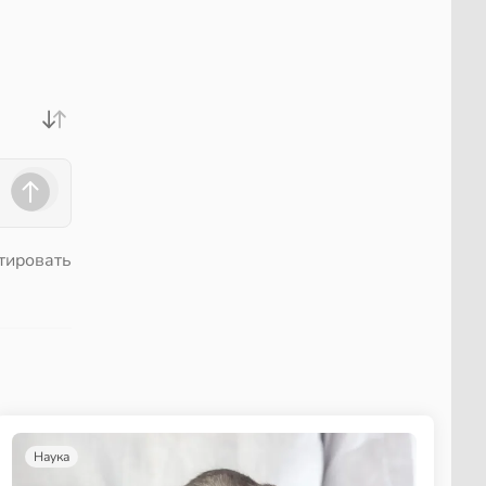
тировать
Наука