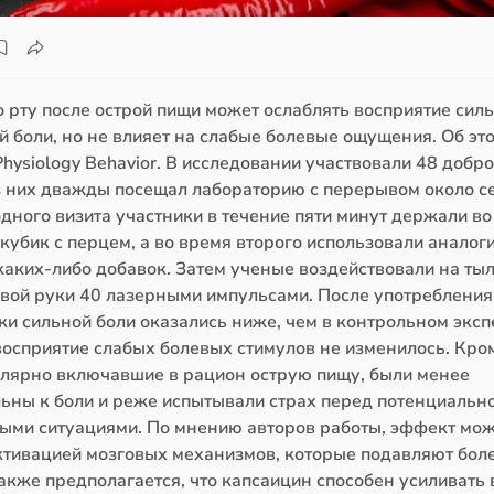
 рту после острой пищи может ослаблять восприятие сил
 боли, но не влияет на слабые болевые ощущения. Об эт
hysiology Behavior. В исследовании участвовали 48 добр
 них дважды посещал лабораторию с перерывом около се
дного визита участники в течение пяти минут держали во
кубик с перцем, а во время второго использовали аналог
 каких-либо добавок. Затем ученые воздействовали на ты
евой руки 40 лазерными импульсами. После употребления
ки сильной боли оказались ниже, чем в контрольном эксп
восприятие слабых болевых стимулов не изменилось. Кром
улярно включавшие в рацион острую пищу, были менее
льны к боли и реже испытывали страх перед потенциальн
ыми ситуациями. По мнению авторов работы, эффект мож
активацией мозговых механизмов, которые подавляют бол
акже предполагается, что капсаицин способен усиливать