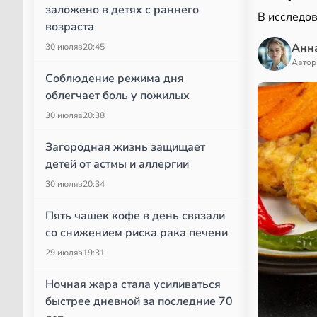
заложено в детях с раннего
В исследо
возраста
Анн
30 июля
в
20:45
Автор
Соблюдение режима дня
облегчает боль у пожилых
30 июля
в
20:38
Загородная жизнь защищает
детей от астмы и аллергии
30 июля
в
20:34
Пять чашек кофе в день связали
со снижением риска рака печени
29 июля
в
19:31
Ночная жара стала усиливаться
быстрее дневной за последние 70