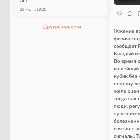
лет
29 июля
в
19:25
Другие новости
Жжение во
физической
сообщает P
Каждый из
Во время о
желейный 
кубик без
сторону л
желе оцен
тогда как 
люди, рег
чувствите
болезненн
связан с 
сигналы. Т