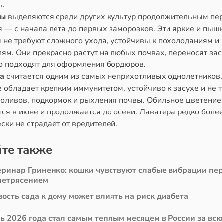
ь.
цы
выделяются среди других культур продолжительным пе
я — с начала лета до первых заморозков. Эти яркие и пы
 не требуют сложного ухода, устойчивы к похолоданиям и
ям. Они прекрасно растут на любых почвах, переносят зас
о подходят для оформления бордюров.
а
считается одним из самых неприхотливых однолетников.
 обладает крепким иммунитетом, устойчиво к засухе и не 
поливов, подкормок и рыхления почвы. Обильное цветение
ся в июне и продолжается до осени. Лаватера редко более
ски не страдает от вредителей.
те также
еринар Гриненко: кошки чувствуют слабые вибрации пе
летрясением
ость сада к дому может влиять на риск диабета
ь 2026 года стал самым теплым месяцем в России за вс