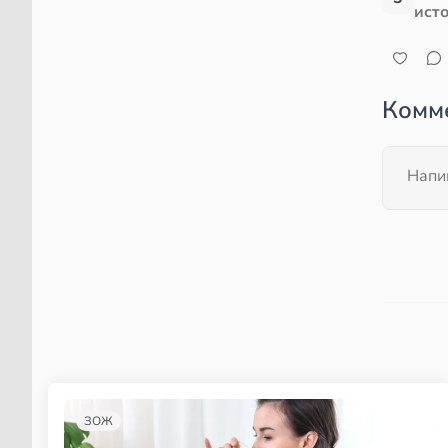
ист
Комм
ЗОЖ