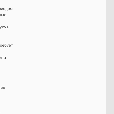
риодом
шные
уху и
требует
т и
ред
ю