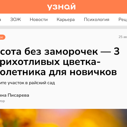
а
ЗОЖ
Новости
Карьера
Психология
Рец
25 ав
ое
сота без заморочек — 3
рихотливых цветка-
олетника для новичков
те участок в райский сад
нна Писарева
тор