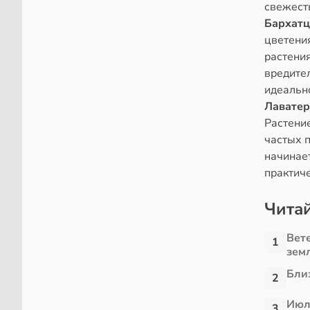
свежест
Бархат
цветени
растения
вредител
идеальн
Лаватер
Растение
частых 
начинает
практиче
Читай
Вет
1
зем
Близ
2
Июл
3