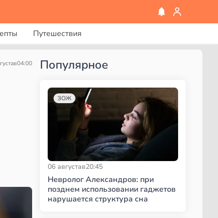
епты
Путешествия
Популярное
густа
в
04:00
ЗОЖ
06 августа
в
20:45
Невролог Александров: при
позднем использовании гаджетов
нарушается структура сна