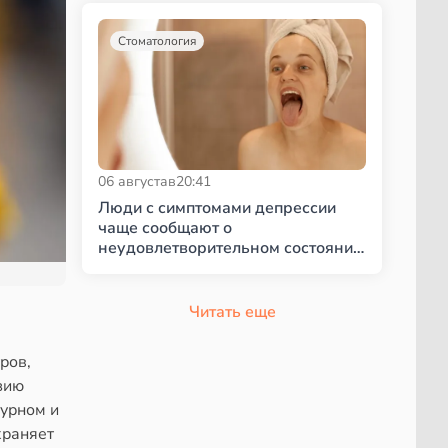
Стоматология
06 августа
в
20:41
Люди с симптомами депрессии
чаще сообщают о
неудовлетворительном состоянии
полости рта
Читать еще
ров,
зию
пурном и
храняет