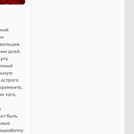
ьной
ом
овольцев.
ми дней.
 рту
ичный
льную
 острого
ерименте,
е того,
о
ет быть
евые
 выработку