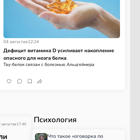
04 августа
в
12:24
Дефицит витамина D усиливает накопление
опасного для мозга белка
Тау-белок связан с болезнью Альцгеймера
Психология
 августа
в
17:40
ли
Что такое «оговорка по