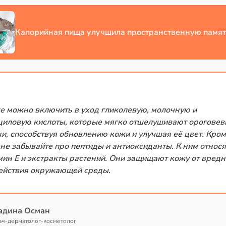
Калорийная пища улучшила пространственную памят
е можно включить в уход гликолевую, молочную и
циловую кислоты, которые мягко отшелушивают орогове
ки, способствуя обновлению кожи и улучшая её цвет. Кро
, не забывайте про пептиды и антиоксиданты. К ним относя
мин E и экстракты растений. Они защищают кожу от вредн
ействия окружающей среды.
адина Осман
ач-дерматолог-косметолог