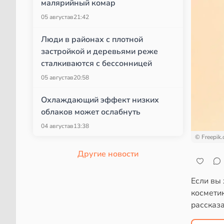
малярийный комар
05 августа
в
21:42
Люди в районах с плотной
застройкой и деревьями реже
сталкиваются с бессонницей
05 августа
в
20:58
Охлаждающий эффект низких
облаков может ослабнуть
04 августа
в
13:38
© Freepik
Другие новости
Если вы 
косметик
рассказа