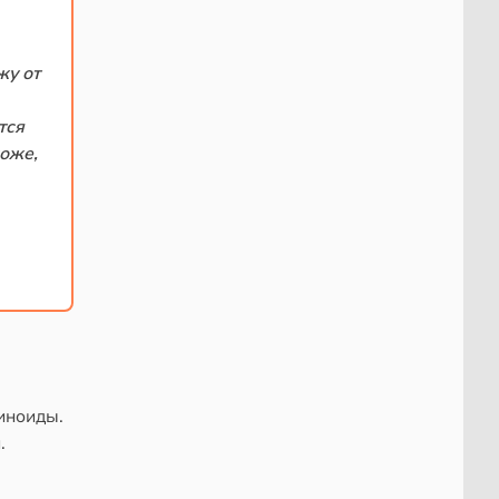
жу от
тся
коже,
иноиды.
.