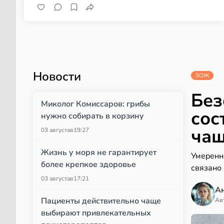
Новости
ЗОЖ
Без
Миколог Комиссаров: грибы
сос
нужно собирать в корзину
чаш
03 августа
в
19:27
Жизнь у моря не гарантирует
Умеренн
более крепкое здоровье
связано
03 августа
в
17:21
А
Пациенты действительно чаще
Ав
выбирают привлекательных