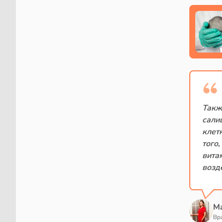
Такж
сали
клет
того
вита
возд
М
Вр