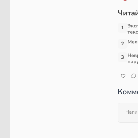
Читай
Экс
1
тек
Мел
2
Нев
3
нар
Комм