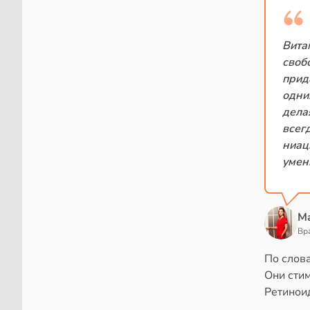
Вита
своб
прид
одни
дела
всег
ниац
умен
М
Вр
По слов
Они стим
Ретинои