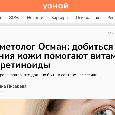
а
ЗОЖ
Новости
Карьера
Психология
Рец
20 н
метолог Осман: добиться
ния кожи помогают вита
 ретиноиды
рассказала, что должно быть в составе косметики
нна Писарева
тор