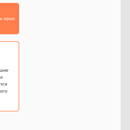
ь крыс
вшие
ме
тся
ого