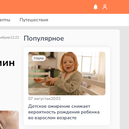
епты
Путешествия
Популярное
оября
в
12:22
мин
Наука
07 августа
в
20:01
Детское ожирение снижает
вероятность рождения ребенка
во взрослом возрасте