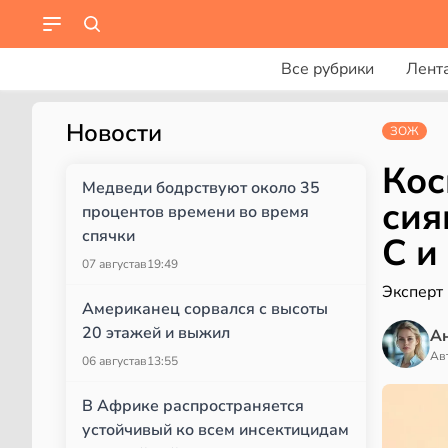
Все рубрики
Лент
Новости
ЗОЖ
Кос
Медведи бодрствуют около 35
сия
процентов времени во время
спячки
C и
07 августа
в
19:49
Эксперт 
Американец сорвался с высоты
20 этажей и выжил
А
Ав
06 августа
в
13:55
В Африке распространяется
устойчивый ко всем инсектицидам