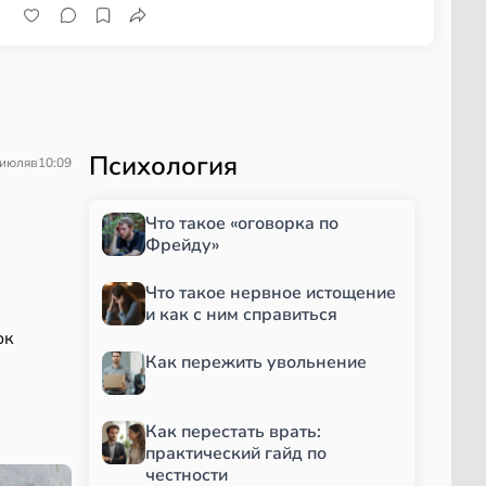
Психология
 июля
в
10:09
Что такое «оговорка по
Фрейду»
Что такое нервное истощение
и как с ним справиться
ок
Как пережить увольнение
Как перестать врать:
практический гайд по
честности