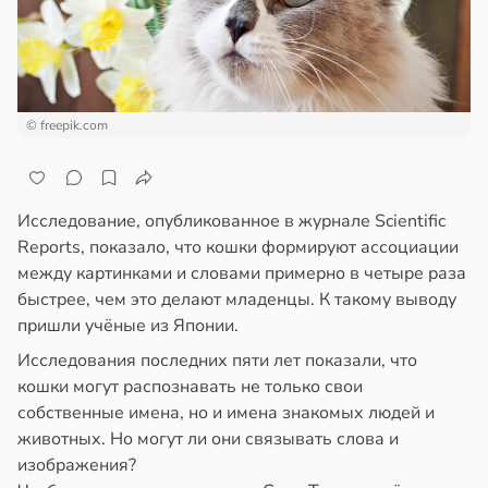
ста
ем
сектицидам
докринолог
лярийный
серо:
мар
нний
ин
в
21:42
© freepik.com
ста
могает
ди
нтролировать
овень
Исследование, опубликованное в журнале Scientific
йонах
хара
Reports, показало, что кошки формируют ассоциации
между картинками и словами примерно в четыре раза
отной
ови
быстрее, чем это делают младенцы. К такому выводу
стройкой
в
19:12
пришли учёные из Японии.
я
ревьями
Исследования последних пяти лет показали, что
ач
же
кошки могут распознавать не только свои
рячев:
алкиваются
собственные имена, но и имена знакомых людей и
епанцы
животных. Но могут ли они связывать слова и
ссонницей
изображения?
анцы