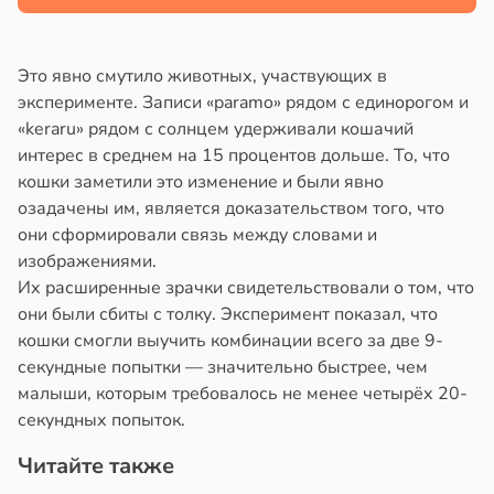
в
17:21
ста
Это явно смутило животных, участвующих в
е
эксперименте. Записи «paramo» рядом с единорогом и
и
«keraru» рядом с солнцем удерживали кошачий
интерес в среднем на 15 процентов дольше. То, что
кошки заметили это изменение и были явно
озадачены им, является доказательством того, что
они сформировали связь между словами и
изображениями.
Их расширенные зрачки свидетельствовали о том, что
они были сбиты с толку. Эксперимент показал, что
кошки смогли выучить комбинации всего за две 9-
секундные попытки — значительно быстрее, чем
малыши, которым требовалось не менее четырёх 20-
секундных попыток.
Читайте также