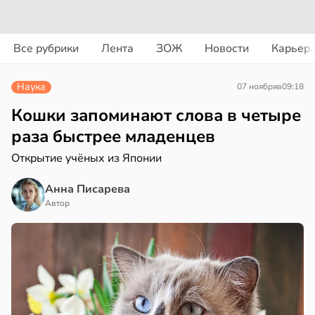
вости
вости
Все рубрики
Лента
ЗОЖ
Новости
Карьер
ериканец
циенты
рвался
йствительно
Наука
07 ноября
в
09:18
ще
соты
бирают
Кошки запоминают слова в четыре
ивлекательных
раза быстрее младенцев
ажей
ихотерапевтов
Открытие учёных из Японии
в
16:23
ста
жил
Анна Писарева
трая
в
13:55
Автор
ста
ща
ижает
рике
ущение
спространяется
льной
тойчивый
ли
в
17:40