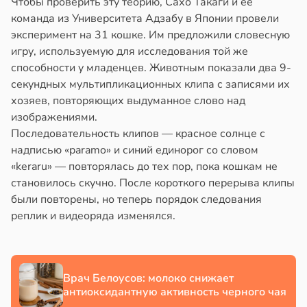
Чтобы проверить эту теорию, Сахо Такаги и её
полнительно
в
20:58
ста
команда из Университета Адзабу в Японии провели
гружают
эксперимент на 31 кошке. Им предложили словесную
колог
ставы
игру, используемую для исследования той же
миссаров:
способности у младенцев. Животным показали два 9-
ибы
звоночник
секундных мультипликационных клипа с записями их
жно
в
20:55
хозяев, повторяющих выдуманное слово над
я
бирать
изображениями.
ъятия
Последовательность клипов — красное солнце с
рзину
могают
надписью «paramo» и синий единорог со словом
езьянам
в
19:27
«keraru» — повторялась до тех пор, пока кошкам не
ста
лить
становилось скучно. После короткого перерыва клипы
знь
щу
были повторены, но теперь порядок следования
з
реплик и видеоряда изменялся.
ря
аки
в
20:37
я
рантирует
лее
Врач Белоусов: молоко снижает
е
епкое
антиоксидантную активность черного чая
и
оровье