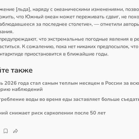
жение [льда], наряду с океаническими изменениями, позв
ожить, что Южный океан может переживать сдвиг, не пох
наблюдавшееся за последнее столетие», — отметили автор
вания.
предупреждают, что экстремальные погодные явления в р
аститься. К сожалению, пока нет никаких предпосылок, что
Антарктиде приостановится в ближайшие годы.
те также
ь 2026 года стал самым теплым месяцем в России за вс
орию наблюдений
требление воды во время еды заставляет больше съедат
ний снижает риск саркопении после 50 лет