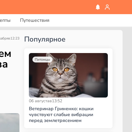
епты
Путешествия
Популярное
кабря
в
12:23
чем
за
Питомцы
06 августа
в
13:52
Ветеринар Гриненко: кошки
чувствуют слабые вибрации
перед землетрясением