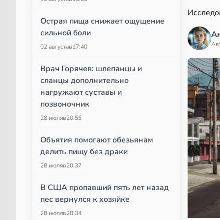
Исследо
Острая пища снижает ощущение
сильной боли
А
Ав
02 августа
в
17:40
Врач Горячев: шлепанцы и
сланцы дополнительно
нагружают суставы и
позвоночник
28 июля
в
20:55
Объятия помогают обезьянам
делить пищу без драки
28 июля
в
20:37
В США пропавший пять лет назад
пес вернулся к хозяйке
28 июля
в
20:34