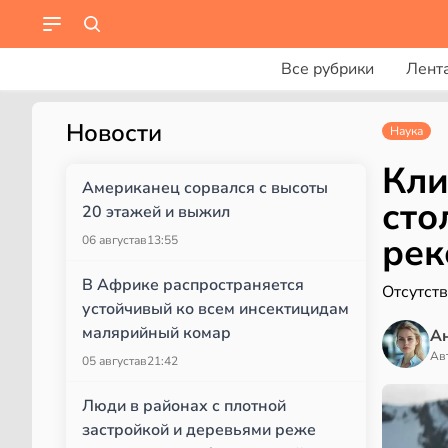
Все рубрики
Лент
Новости
Наука
Кли
Американец сорвался с высоты
сто
20 этажей и выжил
рек
06 августа
в
13:55
В Африке распространяется
Отсутств
устойчивый ко всем инсектицидам
малярийный комар
А
Ав
05 августа
в
21:42
Люди в районах с плотной
застройкой и деревьями реже