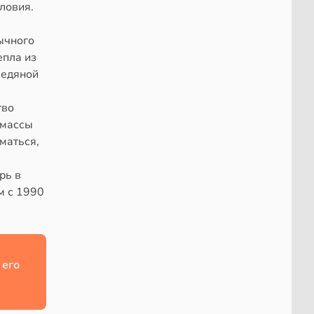
ловия.
ычного
епла из
ледяной
тво
 массы
маться,
рь в
м с 1990
 его