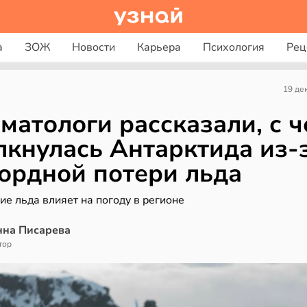
а
ЗОЖ
Новости
Карьера
Психология
Рец
19 де
матологи рассказали, с 
лкнулась Антарктида из-
ордной потери льда
ие льда влияет на погоду в регионе
нна Писарева
тор