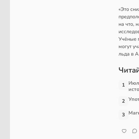
«Это сни
предпол
на что, 
исследо
Учёные 
могут уч
льда в 
Читай
Июл
1
ист
Упо
2
Маг
3