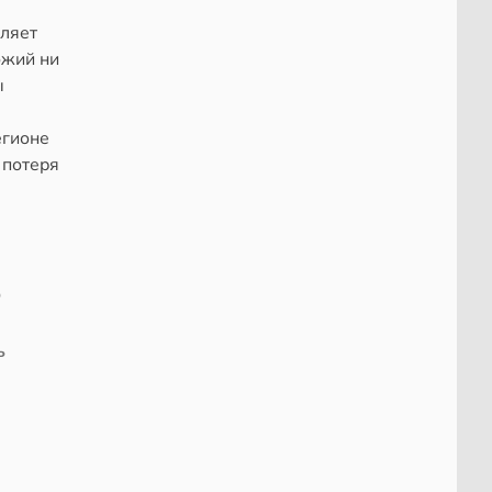
оляет
ожий ни
ы
егионе
 потеря
ю
ь