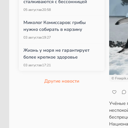
сталкиваются с бессонницей
05 августа
в
20:58
Миколог Комиссаров: грибы
нужно собирать в корзину
03 августа
в
19:27
Жизнь у моря не гарантирует
более крепкое здоровье
03 августа
в
17:21
© Freepik
Другие новости
Учёные 
неспоко
беспрец
Национа