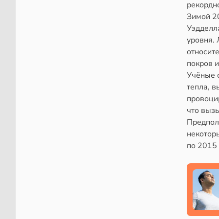
рекордно
Зимой 2
Уэдделл
уровня. 
относите
покров и
Учёные о
тепла, 
провоцир
что выз
Предпола
некоторы
по 2015 