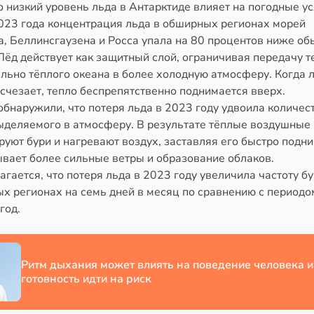
 низкий уровень льда в Антарктиде влияет на погодные ус
023 года концентрация льда в обширных регионах морей
а, Беллинсгаузена и Росса упала на 80 процентов ниже об
Лёд действует как защитный слой, ограничивая передачу т
льно тёплого океана в более холодную атмосферу. Когда 
счезает, тепло беспрепятственно поднимается вверх.
бнаружили, что потеря льда в 2023 году удвоила количес
выделяемого в атмосферу. В результате тёплые воздушные
уют бури и нагревают воздух, заставляя его быстро подни
ывает более сильные ветры и образование облаков.
гается, что потеря льда в 2023 году увеличила частоту бу
х регионах на семь дней в месяц по сравнению с периодо
год.
Ритм дыхания может влиять на поведение человека и
готовность идти на риск