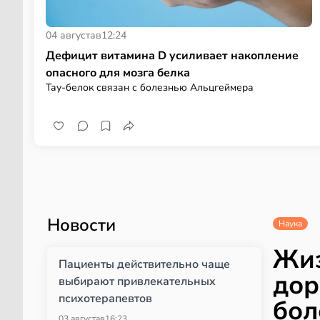
04 августа
в
12:24
Дефицит витамина D усиливает накопление
опасного для мозга белка
Тау-белок связан с болезнью Альцгеймера
Новости
Наука
Жиз
Пациенты действительно чаще
дор
выбирают привлекательных
психотерапевтов
бол
03 августа
в
16:23