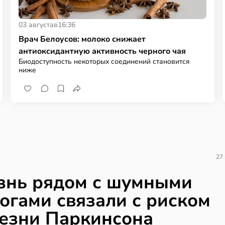
03 августа
в
16:36
Врач Белоусов: молоко снижает
антиоксидантную активность черного чая
Биодоступность некоторых соединений становится
ниже
27
нь рядом с шумными
огами связали с риском
езни Паркинсона