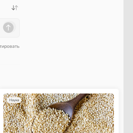
тировать
Наука