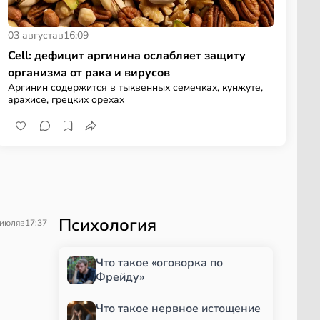
03 августа
в
16:09
Cell: дефицит аргинина ослабляет защиту
организма от рака и вирусов
Аргинин содержится в тыквенных семечках, кунжуте,
арахисе, грецких орехах
Психология
 июля
в
17:37
Что такое «оговорка по
Фрейду»
Что такое нервное истощение