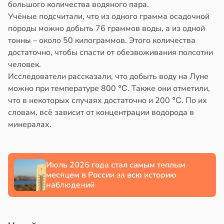
ды
большого количества водяного пара.
в
17:40
ста
Учёные подсчитали, что из одного грамма осадочной
емя
породы можно добыть 76 граммов воды, а из одной
чная
ы
тонны – около 50 килограммов. Этого количества
ра
ставляет
достаточно, чтобы спасти от обезвоживания полсотни
ала
льше
человек.
иливаться
едать
Исследователи рассказали, что добыть воду на Луне
стрее
можно при температуре 800 ℃. Также они отметили,
евной
в
20:59
ста
что в некоторых случаях достаточно и 200 ℃. По их
словам, всё зависит от концентрации водорода в
ди
следние
минералах.
йонах
т
в
19:25
я
отной
Июль 2026 года стал самым теплым
стройкой
месяцем в России за всю историю
наблюдений
е
и
ревьями
же
алкиваются