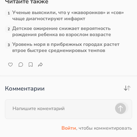
Читайте также
Ученые выяснили, что у «жаворонков» и «сов»
ссонницей
1
чаще диагностируют инфаркт
в
20:58
ста
Детское ожирение снижает вероятность
2
рождения ребенка во взрослом возрасте
е
Уровень моря в прибрежных городах растет
3
и
втрое быстрее среднемировых темпов
Комментарии
Войти
, чтобы комментировать