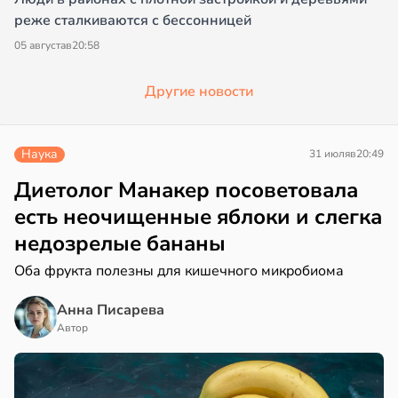
реже сталкиваются с бессонницей
05 августа
в
20:58
Другие новости
Наука
31 июля
в
20:49
Диетолог Манакер посоветовала
есть неочищенные яблоки и слегка
недозрелые бананы
Оба фрукта полезны для кишечного микробиома
Анна Писарева
Автор