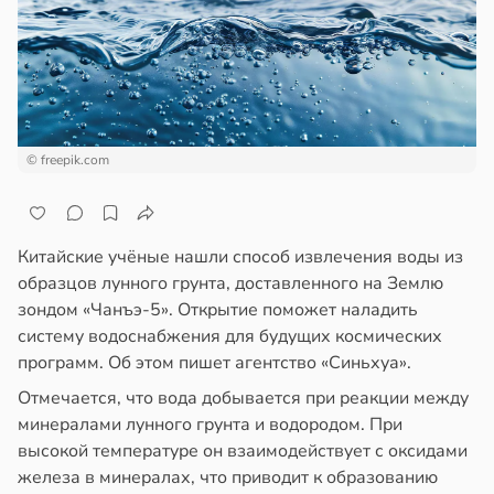
епкое
ажей
оровье
в
17:21
ста
жил
циенты
в
13:55
ста
йствительно
© freepik.com
ще
рике
бирают
спространяется
ивлекательных
тойчивый
ихотерапевтов
Китайские учёные нашли способ извлечения воды из
образцов лунного грунта, доставленного на Землю
в
16:23
ста
ем
зондом «Чанъэ-5». Открытие поможет наладить
сектицидам
систему водоснабжения для будущих космических
трая
лярийный
программ. Об этом пишет агентство «Синьхуа».
ща
мар
ижает
Отмечается, что вода добывается при реакции между
ущение
минералами лунного грунта и водородом. При
в
21:42
ста
льной
высокой температуре он взаимодействует с оксидами
отребление
ли
железа в минералах, что приводит к образованию