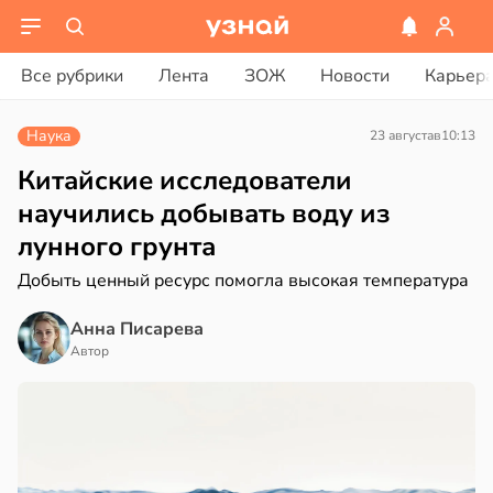
вости
вости
Все рубрики
Лента
ЗОЖ
Новости
Карьер
дведи
колог
дрствуют
миссаров:
Наука
23 августа
в
10:13
оло
ибы
жно
Китайские исследователи
оцентов
бирать
научились добывать воду из
емени
лунного грунта
рзину
емя
Добыть ценный ресурс помогла высокая температура
в
19:27
ста
ячки
Анна Писарева
знь
в
19:49
Автор
ста
ериканец
ря
рвался
рантирует
соты
лее