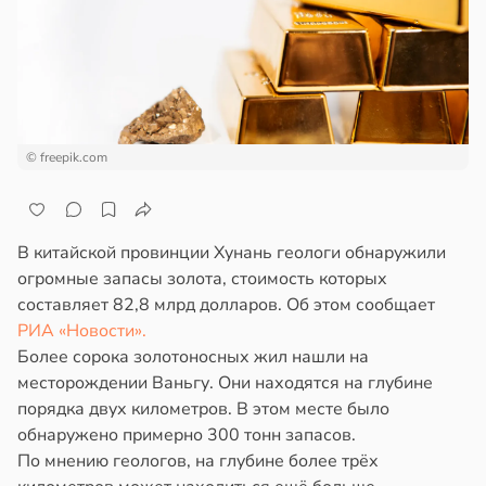
ста
ем
сектицидам
докринолог
лярийный
серо:
мар
нний
ин
в
21:42
ста
могает
© freepik.com
ди
нтролировать
овень
йонах
хара
В китайской провинции Хунань геологи обнаружили
отной
ови
огромные запасы золота, стоимость которых
стройкой
составляет 82,8 млрд долларов. Об этом сообщает
в
19:12
я
РИА «Новости».
ревьями
Более сорока золотоносных жил нашли на
ач
же
месторождении Ваньгу. Они находятся на глубине
рячев:
алкиваются
порядка двух километров. В этом месте было
епанцы
обнаружено примерно 300 тонн запасов.
ссонницей
По мнению геологов, на глубине более трёх
анцы