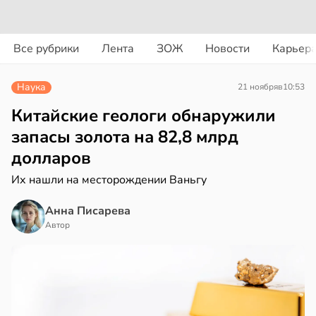
вости
вости
Все рубрики
Лента
ЗОЖ
Новости
Карьер
ериканец
циенты
рвался
йствительно
Наука
21 ноября
в
10:53
ще
соты
бирают
Китайские геологи обнаружили
ивлекательных
запасы золота на 82,8 млрд
ажей
ихотерапевтов
долларов
в
16:23
ста
жил
Их нашли на месторождении Ваньгу
трая
в
13:55
Анна Писарева
ста
ща
Автор
ижает
рике
ущение
спространяется
льной
тойчивый
ли
в
17:40