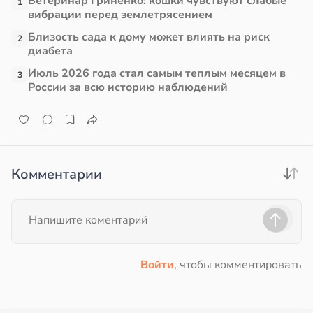
Ветеринар Гриненко: кошки чувствуют слабые
1
вибрации перед землетрясением
в
17:21
ста
Близость сада к дому может влиять на риск
2
диабета
е
Июль 2026 года стал самым теплым месяцем в
3
и
России за всю историю наблюдений
Комментарии
Войти
, чтобы комментировать