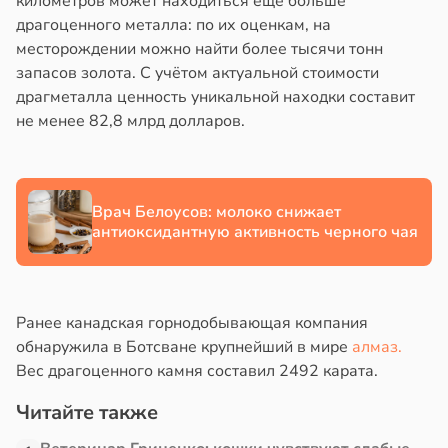
километров может находиться ещё больше
полнительно
в
20:58
ста
драгоценного металла: по их оценкам, на
гружают
месторождении можно найти более тысячи тонн
колог
ставы
запасов золота. С учётом актуальной стоимости
миссаров:
драгметалла ценность уникальной находки составит
ибы
звоночник
не менее 82,8 млрд долларов.
жно
в
20:55
я
бирать
ъятия
рзину
могают
Врач Белоусов: молоко снижает
езьянам
антиоксидантную активность черного чая
в
19:27
ста
лить
знь
щу
з
Ранее канадская горнодобывающая компания
ря
аки
обнаружила в Ботсване крупнейший в мире
алмаз.
в
20:37
Вес драгоценного камня составил 2492 карата.
я
рантирует
лее
Читайте также
е
епкое
и
оровье