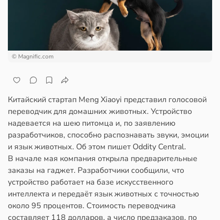
отной
ижением
стройкой
ска
ка
ревьями
чени
же
в
19:31
© Magnific.com
я
алкиваются
чная
ссонницей
ра
Китайский стартап Meng Xiaoyi представил голосовой
ала
в
20:58
ста
переводчик для домашних животных. Устройство
иливаться
надевается на шею питомца и, по заявлению
колог
стрее
разработчиков, способно распознавать звуки, эмоции
миссаров:
евной
и язык животных. Об этом пишет Oddity Central.
ибы
В начале мая компания открыла предварительные
жно
следние
заказы на гаджет. Разработчики сообщили, что
бирать
устройство работает на базе искусственного
т
интеллекта и передаёт язык животных с точностью
рзину
в
19:25
около 95 процентов. Стоимость переводчика
я
в
19:27
составляет 118 долларов, а число предзаказов, по
ста