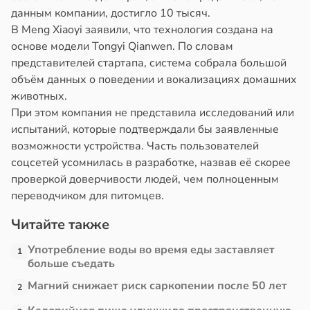
ботники
данным компании, достигло 10 тысяч.
знь
В Meng Xiaoyi заявили, что технология создана на
ихопатическими
основе модели Tongyi Qianwen. По словам
ря
ртами
представителей стартапа, система собрала большой
азались
объём данных о поведении и вокализациях домашних
рантирует
рпимее
животных.
лее
При этом компания не представила исследований или
епкое
ту
испытаний, которые подтверждали бы заявленные
оровье
чальства
возможности устройства. Часть пользователей
соцсетей усомнилась в разработке, назвав её скорее
в
19:22
в
17:21
ста
я
проверкой доверчивости людей, чем полноценным
циенты
створ
переводчиком для питомцев.
йствительно
ребра
Читайте также
ще
тановил
бирают
звитие
Употребление воды во время еды заставляет
1
ивлекательных
риеса
больше съедать
ихотерапевтов
Магний снижает риск саркопении после 50 лет
2
тей
в
16:23
ста