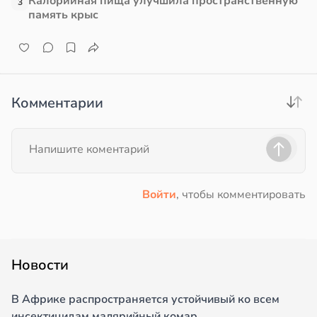
Калорийная пища улучшила пространственную
3
в
19:20
я
память крыс
е
и
е
и
Комментарии
Войти
, чтобы комментировать
Новости
В Африке распространяется устойчивый ко всем
инсектицидам малярийный комар