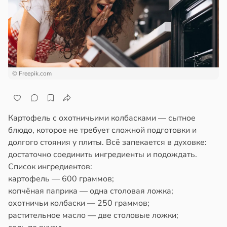
а
ажей
щи
жил
ты
ают
в
13:55
ста
© Freepik.com
зней
ца
рике
спространяется
дов
тойчивый
Картофель с охотничьими колбасками — сытное
блюдо, которое не требует сложной подготовки и
20:54
ем
долгого стояния у плиты. Всё запекается в духовке:
сектицидам
достаточно соединить ингредиенты и подождать.
олог
лярийный
Список ингредиентов:
кер
мар
картофель — 600 граммов;
ветовала
копчёная паприка — одна столовая ложка;
в
21:42
ста
охотничьи колбаски — 250 граммов;
ищенные
растительное масло — две столовые ложки;
ки
ди