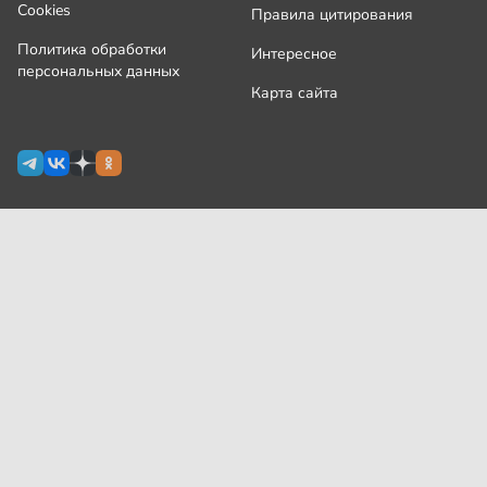
Cookies
Правила цитирования
Политика обработки
Интересное
персональных данных
Карта сайта
Сетевое издание Узнай.ру зарегистрировано
Роскомнадзором 09 июля 2024 г., свидетельство Эл № ФС77-
87644
На сайте применяются
рекомендательные технологии
(информационные технологии предоставления информации
на основе сбора, систематизации и анализа сведений,
относящихся к предпочтениям пользователей сети
«Интернет», находящихся на территории Российской
Федерации)
Все права защищены © ООО «Узнай.ру», 2024
18+