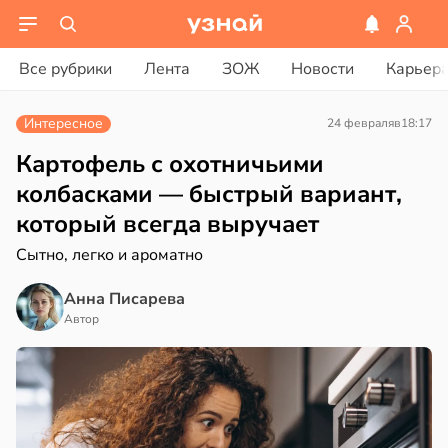
ости
вости
Все рубрики
Лента
ЗОЖ
Новости
Карьер
енты
дведи
твительно
дрствуют
Интересное
24 февраля
в
18:17
оло
рают
Картофель с охотничьими
лекательных
оцентов
колбасками — быстрый вариант,
отерапевтов
емени
который всегда выручает
в
16:23
а
емя
Сытно, легко и ароматно
ячки
ая
Анна Писарева
в
19:49
Автор
ста
ает
щение
ериканец
ной
рвался
соты
в
17:40