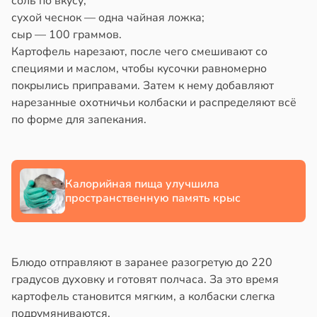
соль по вкусу;
сухой чеснок — одна чайная ложка;
ка
йонах
сыр — 100 граммов.
зрелые
Картофель нарезают, после чего смешивают со
ны
отной
специями и маслом, чтобы кусочки равномерно
стройкой
20:49
покрылись приправами. Затем к нему добавляют
нарезанные охотничьи колбаски и распределяют всё
ревьями
и
по форме для запекания.
же
алкиваются
шой
ссонницей
тной
Калорийная пища улучшила
рой
пространственную память крыс
в
20:58
ста
тся
ужающим
лаждающий
лекательнее
фект
Блюдо отправляют в заранее разогретую до 220
зких
градусов духовку и готовят полчаса. За это время
уснее
лаков
картофель становится мягким, а колбаски слегка
жет
20:11
подрумяниваются.
лабнуть