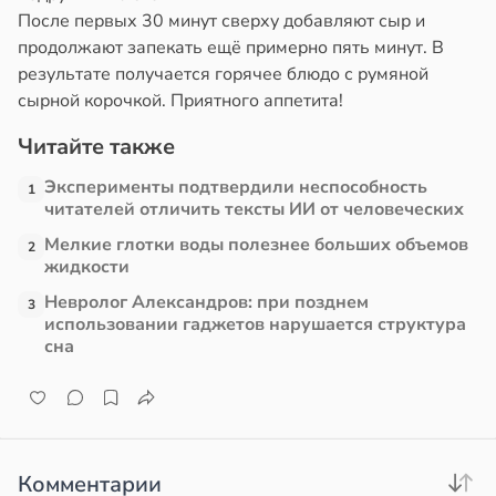
После первых 30 минут сверху добавляют сыр и
в
13:38
продолжают запекать ещё примерно пять минут. В
ста
результате получается горячее блюдо с румяной
сырной корочкой. Приятного аппетита!
е
и
Читайте также
Эксперименты подтвердили неспособность
1
читателей отличить тексты ИИ от человеческих
Мелкие глотки воды полезнее больших объемов
2
жидкости
Невролог Александров: при позднем
3
использовании гаджетов нарушается структура
сна
Комментарии