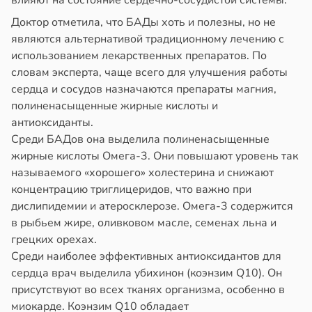
влияют на состояние сердечно-сосудистой системы.
жилых
в
20:58
ста
Доктор отметила, что БАДы хоть и полезны, но не
в
20:38
я
колог
являются альтернативой традиционному лечению с
миссаров:
использованием лекарственных препаратов. По
городная
ибы
словам эксперта, чаще всего для улучшения работы
знь
жно
сердца и сосудов назначаются препараты магния,
щищает
бирать
полиненасыщенные жирные кислоты и
тей
антиоксиданты.
рзину
Среди БАДов она выделила полиненасыщенные
тмы
жирные кислоты Омега-3. Они повышают уровень так
в
19:27
ста
называемого «хорошего» холестерина и снижают
лергии
концентрацию триглицеридов, что важно при
знь
в
20:34
дислипидемии и атеросклерозе. Омега-3 содержится
я
в рыбьем жире, оливковом масле, семенах льна и
ря
грецких орехах.
е
Среди наиболее эффективных антиоксидантов для
и
рантирует
сердца врач выделила убихинон (коэнзим Q10). Он
лее
присутствуют во всех тканях организма, особенно в
епкое
миокарде. Коэнзим Q10 обладает
оровье