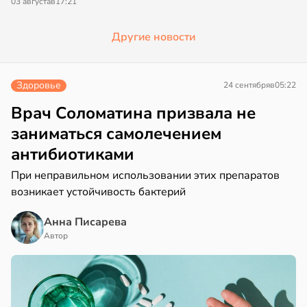
03 августа
в
17:21
Другие новости
Здоровье
24 сентября
в
05:22
Врач Соломатина призвала не
заниматься самолечением
антибиотиками
При неправильном использовании этих препаратов
возникает устойчивость бактерий
Анна Писарева
Автор