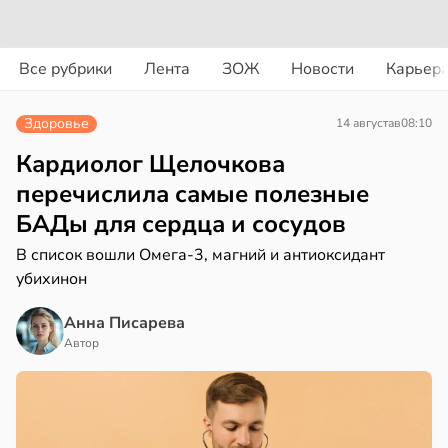
вости
вости
Все рубрики
Лента
ЗОЖ
Новости
Карьер
ериканец
циенты
рвался
йствительно
Здоровье
14 августа
в
08:10
ще
соты
бирают
Кардиолог Щелочкова
ивлекательных
перечислила самые полезные
ажей
ихотерапевтов
БАДы для сердца и сосудов
в
16:23
ста
жил
В список вошли Омега-3, магний и антиоксидант
убихинон
трая
в
13:55
ста
ща
Анна Писарева
ижает
Автор
рике
ущение
спространяется
льной
тойчивый
ли
в
17:40