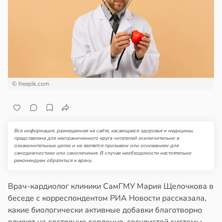
ста
ем
сектицидам
ремление
лярийный
лать
мар
бро
ложено
в
21:42
ста
ди
тях
© freepik.com
йонах
ннего
зраста
отной
в
20:45
Вся информация, размещенная на сайте, касающаяся здоровья и медицины,
я
стройкой
представлена для неограниченного круга читателей исключительно в
ознакомительных целях и не является призывом или основанием для
блюдение
самодиагностики или самолечения. В случае необходимости настоятельно
ревьями
рекомендуем обратиться к врачу.
жима
же
я
алкиваются
Врач-кардиолог клиники СамГМУ Мария Щелочкова в
легчает
беседе с корреспондентом РИА Новости рассказала,
ль
ссонницей
какие биологически активные добавки благотворно