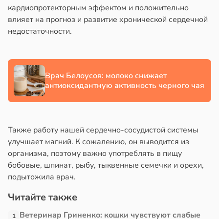
кардиопротекторным эффектом и положительно
в
17:21
влияет на прогноз и развитие хронической сердечной
ста
недостаточности.
е
и
Врач Белоусов: молоко снижает
антиоксидантную активность черного чая
Также работу нашей сердечно-сосудистой системы
улучшает магний. К сожалению, он выводится из
организма, поэтому важно употреблять в пищу
бобовые, шпинат, рыбу, тыквенные семечки и орехи,
подытожила врач.
Читайте также
Ветеринар Гриненко: кошки чувствуют слабые
1