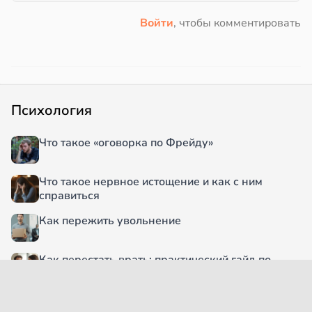
Войти
, чтобы комментировать
Психология
Что такое «оговорка по Фрейду»
Что такое нервное истощение и как с ним
справиться
Как пережить увольнение
Как перестать врать: практический гайд по
честности
5 почему: что это за метод и как он работает