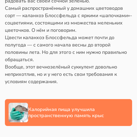
радовать вас своей сочной зеленью.
Самый распространённый у домашних цветоводов
ка
йонах
сорт — каланхоэ Блоссфельда с яркими «шапочками»-
зрелые
соцветиями, состоящими из множества меленьких
ны
отной
цветочков. О нём и поговорим.
стройкой
20:49
Цвести каланхоэ Блоссфельда может почти до
полугода — с самого начала весны до второй
ревьями
и
половины лета. Но для этого с ним нужно правильно
же
обращаться.
алкиваются
шой
Вообще, этот вечнозелёный суккулент довольно
неприхотлив, но и у него есть свои требования к
ссонницей
тной
условиям содержания.
рой
в
20:58
ста
тся
ужающим
лаждающий
лекательнее
фект
Калорийная пища улучшила
зких
пространственную память крыс
уснее
лаков
жет
20:11
лабнуть