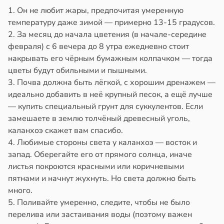
1. Он не любит жары, предпочитая умеренную
в
13:38
ста
температуру даже зимой — примерно 13-15 градусов.
2. За месяц до начала цветения (в начале-середине
е
февраля) с 6 вечера до 8 утра ежедневно стоит
и
накрывать его чёрным бумажным колпачком — тогда
цветы будут обильными и пышными.
3. Почва должна быть лёгкой, с хорошим дренажем —
идеально добавить в неё крупный песок, а ещё лучше
— купить специальный грунт для суккулентов. Если
замешаете в землю толчёный древесный уголь,
каланхоэ скажет вам спасибо.
4. Любимые стороны света у каланхоэ — восток и
запад. Оберегайте его от прямого солнца, иначе
листья покроются красными или коричневыми
пятнами и начнут жухнуть. Но света должно быть
много.
5. Поливайте умеренно, следите, чтобы не было
перелива или застаивания воды (поэтому важен