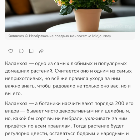
а
ажей
щи
жил
ты
ают
в
13:55
Каланхоэ
© Изображение создано нейросетью Midjourney
ста
зней
ца
рике
Каланхоэ — одно из самых любимых и популярных
спространяется
домашних растений. Считается оно и одним из самых
дов
тойчивый
неприхотливых, но всё же правила ухода за ним
20:54
важно знать, чтобы радовало не только оно вас, но и
ем
вы его.
сектицидам
олог
лярийный
Каланхоэ — а ботаники насчитывают порядка 200 его
кер
мар
видов — бывает чисто декоративным или целебным,
ветовала
но, какой бы сорт вы ни выбрали, ухаживать за ним
в
21:42
ста
придётся по всем правилам. Тогда растение будет
ищенные
регулярно цвести, оставаться бодрым и нарядным и
ки
ди