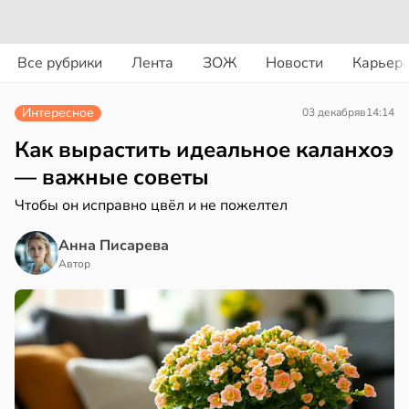
ости
вости
Все рубрики
Лента
ЗОЖ
Новости
Карьер
енты
дведи
твительно
дрствуют
Интересное
03 декабря
в
14:14
оло
рают
Как вырастить идеальное каланхоэ
лекательных
оцентов
— важные советы
отерапевтов
емени
Чтобы он исправно цвёл и не пожелтел
в
16:23
а
емя
Анна Писарева
ячки
ая
Автор
в
19:49
ста
ает
щение
ериканец
ной
рвался
соты
в
17:40