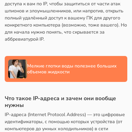
доступа к вам по IP, чтобы защититься от части атак
млетрясением
шпионов и злоумышленников, или напротив, открыть
в
13:52
полный удалённый доступ к вашему ПК для другого
ста
конкретного компьютера (возможно, тоже вашего). Но
для начала нужно понять, что скрывается за
е
аббревиатурой IP.
и
Мелкие глотки воды полезнее больших
объемов жидкости
Что такое IP-адреса и зачем они вообще
нужны
IP-адреса (Internet Protocol Address) — это цифровые
идентификаторы, с помощью которых устройства (от
компьютеров до умных холодильников) в сети