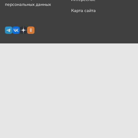
персональных данных
Карта сайта
Сетевое издание Узнай.ру зарегистрировано
Роскомнадзором 09 июля 2024 г., свидетельство Эл № ФС77-
87644
На сайте применяются
рекомендательные технологии
(информационные технологии предоставления информации
на основе сбора, систематизации и анализа сведений,
относящихся к предпочтениям пользователей сети
«Интернет», находящихся на территории Российской
Федерации)
Все права защищены © ООО «Узнай.ру», 2024
18+