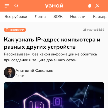
ости
вости
Все рубрики
Лента
ЗОЖ
Новости
Карьер
дведи
ике
дрствуют
Технологии
28 марта
в
15:39
ространяется
оло
йчивый
Как узнать IP-адрес компьютера и
оцентов
разных других устройств
емени
Рассказываем, без какой информации не обойтись
ктицидам
при создании и защите домашних сетей
рийный
емя
р
ячки
Анатолий Савельев
в
21:42
в
19:49
Автор
а
ста
и
вролог
ександров:
нах
и
зднем