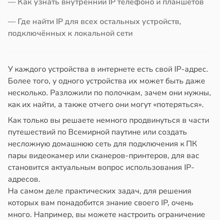
— Как узнать внутренний IP телефоно и планшетов
в
20:41
ста
нь
— Где найти IP для всех остальных устройств,
ериканец
подключённых к локальной сети
рвался
нтирует
соты
У каждого устройства в интернете есть свой IP-адрес.
е
Более того, у одного устройства их может быть даже
кое
ажей
несколько. Разложили по полочкам, зачем они нужны,
овье
как их найти, а также отчего они могут «потеряться».
жил
в
17:21
а
Как только вы решаете немного продвинуться в части
в
13:55
ста
путешествий по Всемирной паутине или создать
енты
несложную домашнюю сеть для подключения к ПК
твительно
теринар
пары видеокамер или сканеров-принтеров, для вас
иненко:
становится актуальным вопрос использования IP-
рают
шки
адресов.
лекательных
вствуют
На самом деле практических задач, для решения
отерапевтов
абые
которых вам понадобится знание своего IP, очень
брации
в
16:23
много. Например, вы можете настроить ограничение
а
ред