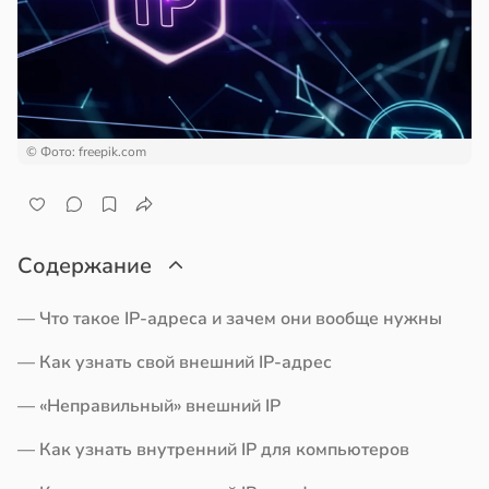
ной
пользовании
ройкой
джетов
рушается
вьями
руктура
е
а
киваются
в
20:45
© Фото: freepik.com
ста
онницей
ди
в
20:58
а
мптомами
Содержание
лог
прессии
ссаров:
ще
— Что такое IP-адреса и зачем они вообще нужны
ы
общают
но
— Как узнать свой внешний IP-адрес
рать
удовлетворительном
— «Неправильный» внешний IP
стоянии
ину
лости
— Как узнать внутренний IP для компьютеров
а
в
19:27
а