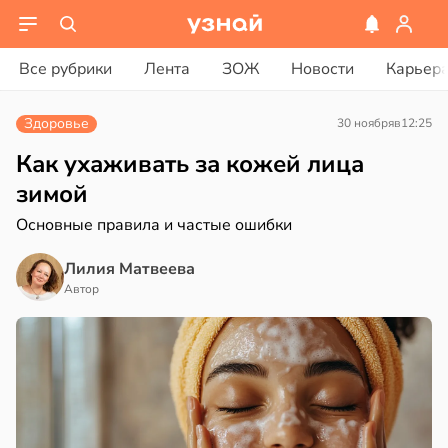
ости
вости
Все рубрики
Лента
ЗОЖ
Новости
Карьер
дведи
ике
дрствуют
Здоровье
30 ноября
в
12:25
ространяется
оло
йчивый
Как ухаживать за кожей лица
оцентов
зимой
емени
Основные правила и частые ошибки
ктицидам
рийный
емя
Лилия Матвеева
р
ячки
Автор
в
21:42
в
19:49
а
ста
и
вролог
ександров:
нах
и
зднем