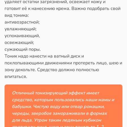
удаляет остатки загрязнений, освежает кожу и
готовит её к нанесению крема. Важно подобрать свой
вид тоника:
антивозрастной;
увлажняющий;
успокаивающий,
освежающий;
сужающий поры.
Тоник надо нанести на ватный диск и
похлопывающими движениями протереть лицо, шею и
зону декольте. Средство должно полностью
впитаться.
Отличный тонизирующий эффект имеет
средство, которым пользовались наши мамы и
бабушки. Чистую воду или отвар ромашки,
череды, зверобоя замораживали в формах
для льда. Утром таким ледяным кубиком