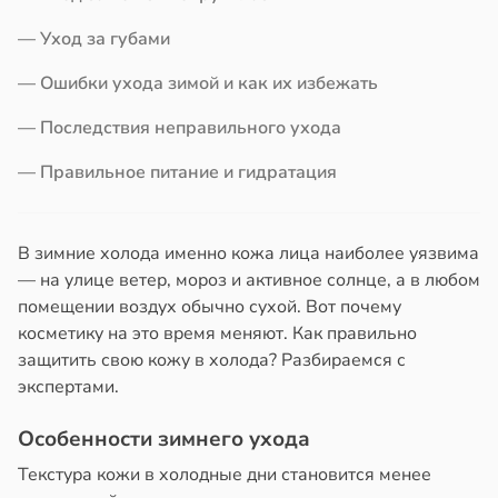
в
20:41
ста
нь
— Уход за губами
ериканец
— Ошибки ухода зимой и как их избежать
рвался
— Последствия неправильного ухода
нтирует
соты
е
— Правильное питание и гидратация
кое
ажей
овье
жил
В зимние холода именно кожа лица наиболее уязвима
в
17:21
а
— на улице ветер, мороз и активное солнце, а в любом
в
13:55
ста
помещении воздух обычно сухой. Вот почему
енты
косметику на это время меняют. Как правильно
твительно
теринар
защитить свою кожу в холода? Разбираемся с
иненко:
экспертами.
рают
шки
лекательных
вствуют
Особенности зимнего ухода
отерапевтов
абые
брации
Текстура кожи в холодные дни становится менее
в
16:23
а
ред