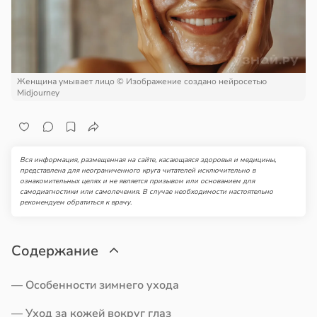
ной
пользовании
ройкой
джетов
рушается
вьями
руктура
е
а
Женщина умывает лицо
© Изображение создано нейросетью
киваются
Midjourney
в
20:45
ста
онницей
ди
в
20:58
а
мптомами
Вся информация, размещенная на сайте, касающаяся здоровья и медицины,
представлена для неограниченного круга читателей исключительно в
лог
прессии
ознакомительных целях и не является призывом или основанием для
самодиагностики или самолечения. В случае необходимости настоятельно
ссаров:
ще
рекомендуем обратиться к врачу.
ы
общают
но
рать
удовлетворительном
Содержание
стоянии
ину
лости
— Особенности зимнего ухода
а
в
19:27
— Уход за кожей вокруг глаз
а