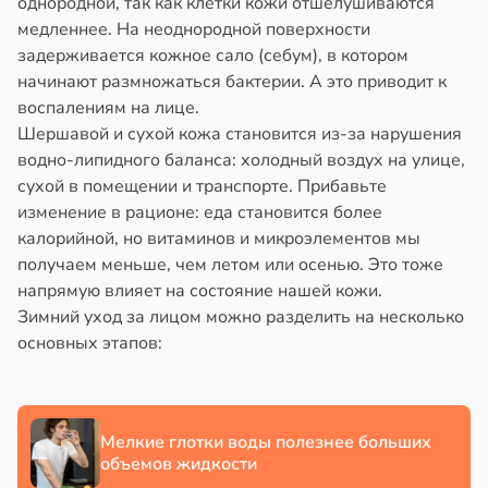
однородной, так как клетки кожи отшелушиваются
млетрясением
медленнее. На неоднородной поверхности
задерживается кожное сало (себум), в котором
в
13:52
ста
начинают размножаться бактерии. А это приводит к
воспалениям на лице.
е
Шершавой и сухой кожа становится из-за нарушения
и
водно-липидного баланса: холодный воздух на улице,
сухой в помещении и транспорте. Прибавьте
изменение в рационе: еда становится более
калорийной, но витаминов и микроэлементов мы
получаем меньше, чем летом или осенью. Это тоже
напрямую влияет на состояние нашей кожи.
Зимний уход за лицом можно разделить на несколько
основных этапов:
Мелкие глотки воды полезнее больших
объемов жидкости