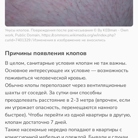
Укусы клопов. Повреждения после расчесывания
© By KEBman - Own
work, Public Domain, https://commons.wikimedia.org/w/index.php?
curid=7401329 / Изменения в изображение не вносились
Причины появления клопов
В целом, санитарные условия клопам не так важны.
Основное интересующее их условие — возможность
поживиться человеческой кровью.
Обычно клопы переползают через вентиляционные
шахты от соседей. За сутки они способны
преодолевать расстояние в 2-3 метра (впрочем, если
им угрожает опасность, перемещаются намного
быстрее). Чтобы перейти из одной квартиры в другую,
клопам достаточно 7 дней.
Также насекомые нередко попадают в квартиры с
комиссионной мебелью и одеждой. Бывали и случаи,