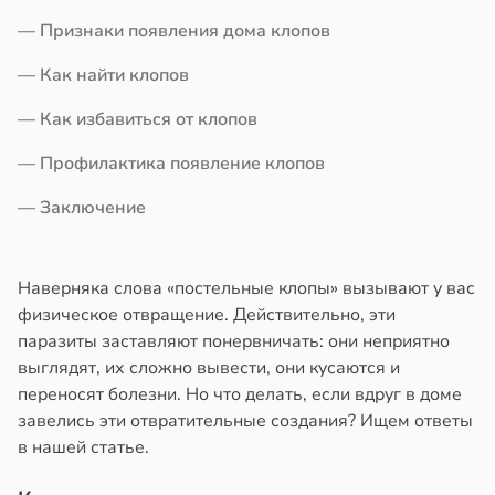
новил
— Признаки появления дома клопов
итие
знь
еса
— Как найти клопов
ря
й
— Как избавиться от клопов
рантирует
19:20
— Профилактика появление клопов
лее
епкое
оянная
— Заключение
оровье
в
17:21
ста
кому
Наверняка слова «постельные клопы» вызывают у вас
т
циенты
физическое отвращение. Действительно, эти
ывать
йствительно
паразиты заставляют понервничать: они неприятно
ще
выглядят, их сложно вывести, они кусаются и
ром
бирают
переносят болезни. Но что делать, если вдруг в доме
кистозных
ивлекательных
завелись эти отвратительные создания? Ищем ответы
иков
ихотерапевтов
в нашей статье.
19:13
в
16:23
ста