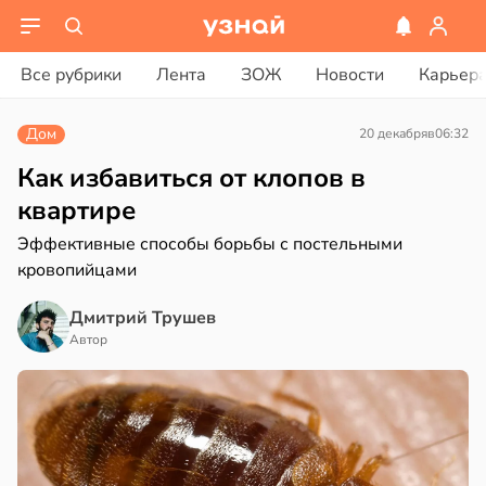
ости
вости
Все рубрики
Лента
ЗОЖ
Новости
Карьер
ая
рике
Дом
20 декабря
в
06:32
ает
спространяется
щение
тойчивый
Как избавиться от клопов в
ной
квартире
ем
Эффективные способы борьбы с постельными
сектицидам
в
17:40
кровопийцами
а
лярийный
мар
ая
Дмитрий Трушев
а
в
21:42
Автор
ста
а
иваться
ди
рее
ной
йонах