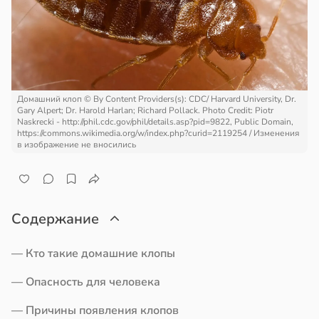
едние
отной
стройкой
ревьями
19:25
же
алкиваются
тники
Домашний клоп
© By Content Providers(s): CDC/ Harvard University, Dr.
Gary Alpert; Dr. Harold Harlan; Richard Pollack. Photo Credit: Piotr
ссонницей
Naskrecki - http://phil.cdc.gov/phil/details.asp?pid=9822, Public Domain,
опатическими
https://commons.wikimedia.org/w/index.php?curid=2119254 / Изменения
ами
в изображение не вносились
в
20:58
ста
ались
имее
колог
миссаров:
ибы
Содержание
льства
жно
бирать
— Кто такие домашние клопы
19:22
— Опасность для человека
рзину
вор
бра
в
19:27
— Причины появления клопов
ста