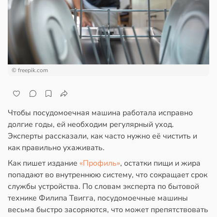
епкое
ажей
оровье
в
17:21
ста
жил
циенты
в
13:55
ста
йствительно
© freepik.com
ще
рике
бирают
спространяется
ивлекательных
тойчивый
ихотерапевтов
Чтобы посудомоечная машина работала исправно
долгие годы, ей необходим регулярный уход.
в
16:23
ста
ем
Эксперты рассказали, как часто нужно её чистить и
сектицидам
как правильно ухаживать.
трая
лярийный
ща
Как пишет издание
«Профиль»
, остатки пищи и жира
мар
ижает
попадают во внутреннюю систему, что сокращает срок
ущение
службы устройства. По словам эксперта по бытовой
в
21:42
ста
льной
технике Филипа Твигга, посудомоечные машины
ди
ли
весьма быстро засоряются, что может препятствовать