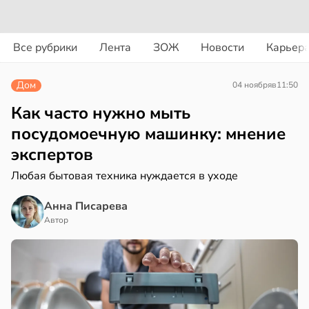
вости
вости
Все рубрики
Лента
ЗОЖ
Новости
Карьер
дведи
колог
дрствуют
миссаров:
Дом
04 ноября
в
11:50
оло
ибы
жно
Как часто нужно мыть
оцентов
бирать
посудомоечную машинку: мнение
емени
экспертов
рзину
емя
Любая бытовая техника нуждается в уходе
в
19:27
ста
ячки
Анна Писарева
знь
в
19:49
Автор
ста
ериканец
ря
рвался
рантирует
соты
лее