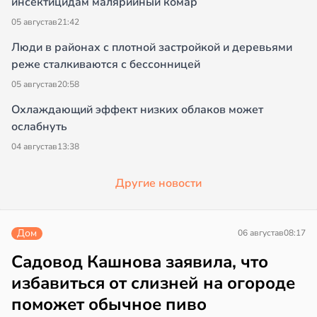
инсектицидам малярийный комар
05 августа
в
21:42
Люди в районах с плотной застройкой и деревьями
реже сталкиваются с бессонницей
05 августа
в
20:58
Охлаждающий эффект низких облаков может
ослабнуть
04 августа
в
13:38
Другие новости
Дом
06 августа
в
08:17
Садовод Кашнова заявила, что
избавиться от слизней на огороде
поможет обычное пиво