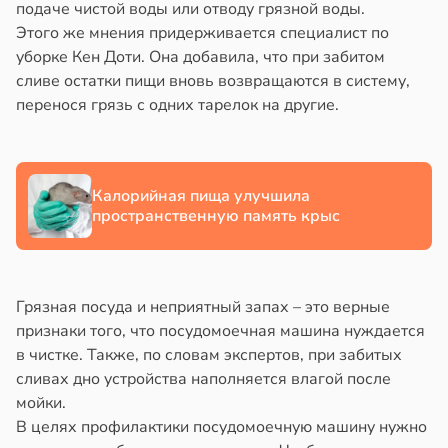
подаче чистой воды или отводу грязной воды.
в
17:40
ста
йонах
Этого же мнения придерживается специалист по
уборке Кен Доти. Она добавила, что при забитом
ощи
отной
сливе остатки пищи вновь возвращаются в систему,
стройкой
перенося грязь с одних тарелок на другие.
укты
ижают
ревьями
ск
же
лезней
Калорийная пища улучшила
алкиваются
рдца
пространственную память крыс
ссонницей
судов
в
20:58
ста
в
20:54
я
Грязная посуда и неприятный запах – это верные
лаждающий
признаки того, что посудомоечная машина нуждается
е
фект
в чистке. Также, по словам экспертов, при забитых
и
зких
сливах дно устройства наполняется влагой после
лаков
мойки.
жет
В целях профилактики посудомоечную машину нужно
лабнуть