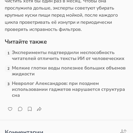
чистить хотя бы один раз в месяц. Чтобы она
прослужила дольше, эксперты советуют убирать
в
13:38
ста
крупные куски пищи перед мойкой, после каждого
цикла проветривать её изнутри и периодически
е
проверять исправность фильтров.
и
Читайте также
Эксперименты подтвердили неспособность
1
читателей отличить тексты ИИ от человеческих
Мелкие глотки воды полезнее больших объемов
2
жидкости
Невролог Александров: при позднем
3
использовании гаджетов нарушается структура
сна
Комментарии