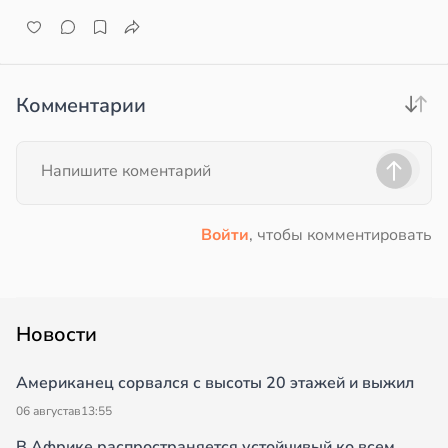
Комментарии
Войти
, чтобы комментировать
Новости
Американец сорвался с высоты 20 этажей и выжил
06 августа
в
13:55
В Африке распространяется устойчивый ко всем