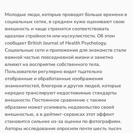
Молодые люди, которые проводят больше времени в
социальных сетях, в среднем хуже оценивают свою
внешность и чаще стремятся соответствовать
идеалам стройности или мускулистости. Об этом
сообщает British Journal of Health Psychology.
Социальные сети и приложения для знакомств стали
важной частью повседневной жизни и заметно
влияют на восприятие собственного тела.
Пользователи регулярно видят тщательно
отобранные и обработанные изображения
знаменитостей, блогеров и других людей, которые
нередко транслируют недостижимые стандарты
внешности. Постоянное сравнение с такими
образами может усиливать недовольство своей
внешностью, а в дейтинг-сервисах этот эффект
становится сильнее из-за оценки по фотографиям.
Авторы исследования опросили почти шесть тысяч