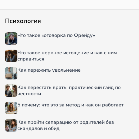
Психология
Что такое «оговорка по Фрейду»
Что такое нервное истощение и как с ним
справиться
Как пережить увольнение
Как перестать врать: практический гайд по
честности
5 почему: что это за метод и как он работает
Как пройти сепарацию от родителей без
скандалов и обид