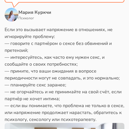
Мария Куркчи
Психолог
Если это вызывает напряжение в отношениях, не
игнорируйте проблему:
— говорите с партнёром о сексе без обвинений и
претензий;
— интересуйтесь, как часто ему нужен секс, и
сообщайте о своих потребностях;
— примите, что ваши ожидания в вопросе
периодичности могут не совпадать, и это нормально;
— планируйте секс заранее;
— не огорчайтесь и не принимайте на свой счёт, если
партнёр не хочет интима;
— если вы понимаете, что проблема не только в сексе,
или напряжение продолжает нарастать, обратитесь к
психологу, сексологу или психотерапевту.