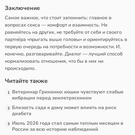
Заключение
Самое важное, что стоит запомнить: главное в
вопросах секса — комфорт и взаимность. Не
равняйтесь на других, не требуйте от себя и своего
партнёра «прыгать выше головы» и ориентируйтесь в
первую очередь на потребности и возможности. И,
конечно, разговаривайте. Диалог — лучший способ
нормализовать отношения, что бы в них ни
происходило.
Читайте также
Ветеринар Гриненко: кошки чувствуют слабые
1
вибрации перед землетрясением
Близость сада к дому может влиять на риск
2
диабета
Июль 2026 года стал самым теплым месяцем в
3
России за всю историю наблюдений