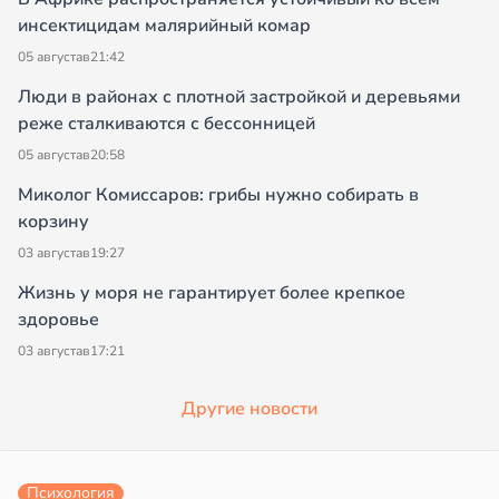
инсектицидам малярийный комар
05 августа
в
21:42
Люди в районах с плотной застройкой и деревьями
реже сталкиваются с бессонницей
05 августа
в
20:58
Миколог Комиссаров: грибы нужно собирать в
корзину
03 августа
в
19:27
Жизнь у моря не гарантирует более крепкое
здоровье
03 августа
в
17:21
Другие новости
Психология