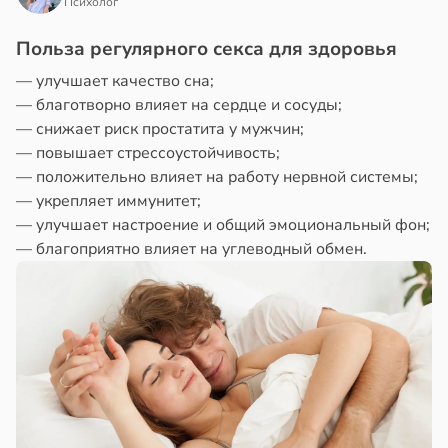
Психолог
Польза регулярного секса для здоровья
— улучшает качество сна;
— благотворно влияет на сердце и сосуды;
— снижает риск простатита у мужчин;
— повышает стрессоустойчивость;
— положительно влияет на работу нервной системы;
— укрепляет иммунитет;
— улучшает настроение и общий эмоциональный фон;
— благоприятно влияет на углеводный обмен.