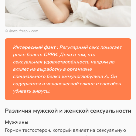
© Фото: freepik.com
Интересный факт :
Регулярный секс помогает
реже болеть ОРВИ. Дело в том, что
сексуальная удовлетворённость напрямую
влияет на выработку в организме
специального белка иммуноглобулина А. Он
содержится в человеческой слюне и способен
убивать вирусы.
Различия мужской и женской сексуальности
Мужчины
Гормон тестостерон, который влияет на сексуальную