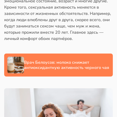
эмоциональное состояние, возраст и многие другие.
Кроме того, сексуальная активность меняется в
в
17:21
ста
зависимости от жизненных обстоятельств. Например,
когда люди влюблены друг в друга, скорее всего, они
е
будут заниматься сексом чаще, чем муж и жена,
и
которые прожили вместе 20 лет. Главное здесь —
личный комфорт обоих партнёров.
Врач Белоусов: молоко снижает
антиоксидантную активность черного чая