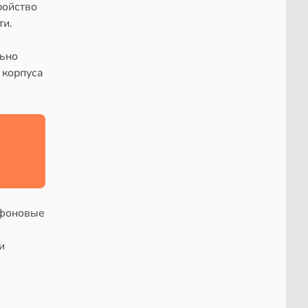
ройство
ти.
льно
 корпуса
 фоновые
и