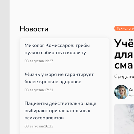
Новости
Технолог
Учё
Миколог Комиссаров: грибы
для
нужно собирать в корзину
сма
03 августа
в
19:27
Жизнь у моря не гарантирует
Средств
более крепкое здоровье
А
03 августа
в
17:21
Ав
Пациенты действительно чаще
выбирают привлекательных
психотерапевтов
03 августа
в
16:23