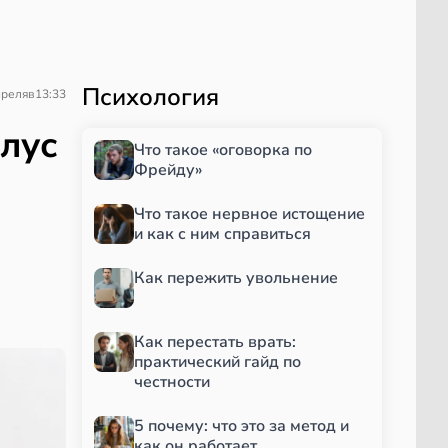
Психология
преля
в
13:33
лус
Что такое «оговорка по
Фрейду»
Что такое нервное истощение
и как с ним справиться
Как пережить увольнение
Как перестать врать:
практический гайд по
честности
5 почему: что это за метод и
как он работает