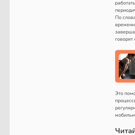
работать
периоди
По слов
временн
завершаю
говорят 
Это пом
процессы
регуляр
мобильн
Читай