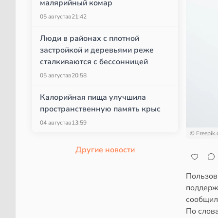
малярийный комар
05 августа
в
21:42
Люди в районах с плотной
застройкой и деревьями реже
сталкиваются с бессонницей
05 августа
в
20:58
Калорийная пища улучшила
пространственную память крыс
04 августа
в
13:59
© Freepik
Другие новости
Пользов
поддерж
сообщил 
По слов