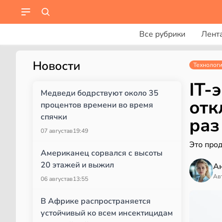
Все рубрики
Лент
Новости
Технолог
IT-
Медведи бодрствуют около 35
отк
процентов времени во время
спячки
раз
07 августа
в
19:49
Это прод
Американец сорвался с высоты
20 этажей и выжил
А
Ав
06 августа
в
13:55
В Африке распространяется
устойчивый ко всем инсектицидам