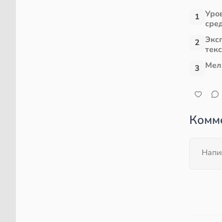
Уро
1
сре
Экс
2
тек
Мел
3
Комм