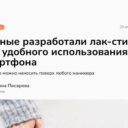
20 а
ии
ные разработали лак-сти
 удобного использования
ртфона
о можно наносить поверх любого маникюра
нна Писарева
тор