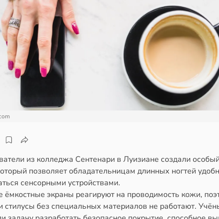
.com
ватели из колледжа Сентенари в Луизиане создали особый
 который позволяет обладательницам длинных ногтей удоб
аться сенсорными устройствами.
 ёмкостные экраны реагируют на проводимость кожи, поэ
ли стилусы без специальных материалов не работают. Учён
ли задачу разработать безопасное покрытие, способное в