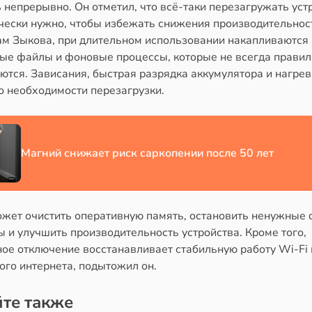
 непрерывно. Он отметил, что всё-таки перезагружать уст
чески нужно, чтобы избежать снижения производительнос
ам Зыкова, при длительном использовании накапливаются
ые файлы и фоновые процессы, которые не всегда прави
тся. Зависания, быстрая разрядка аккумулятора и нагрев
о необходимости перезагрузки.
Магний снижает риск саркопении после 50 лет
ожет очистить оперативную память, остановить ненужные
 и улучшить производительность устройства. Кроме того,
ное отключение восстанавливает стабильную работу Wi-Fi 
ого интернета, подытожил он.
те также