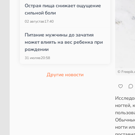
Острая пища снижает ощущение
сильной боли
02 августа
в
17:40
Питание мужчины до зачатия
может влиять на вес ребенка при
рождении
31 июля
в
20:58
© Freepik
Другие новости
Исследо
ногтей,
пользов
Обычные
ногти и
постави