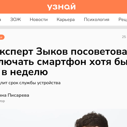
а
ЗОЖ
Новости
Карьера
Психология
Рец
25
ии
эксперт Зыков посоветов
лючать смартфон хотя б
 в неделю
лит срок службы устройства
нна Писарева
тор