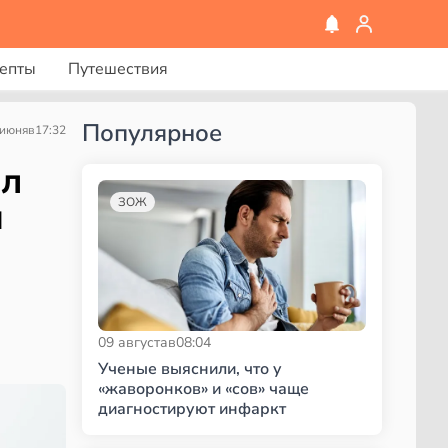
епты
Путешествия
Популярное
 июня
в
17:32
ал
ы
ЗОЖ
09 августа
в
08:04
Ученые выяснили, что у
«жаворонков» и «сов» чаще
диагностируют инфаркт