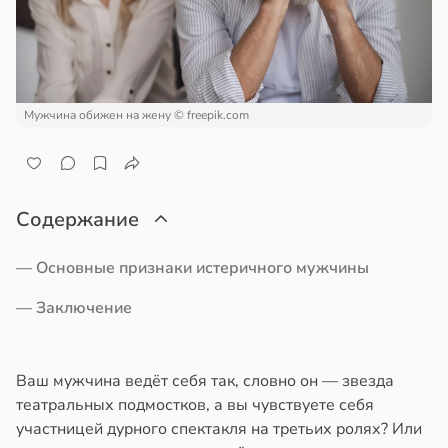
ра
отной
стройкой
и
ревьями
19:12
же
Мужчина обижен на жену
© freepik.com
алкиваются
квенный
ссонницей
шил
затели
в
20:58
Содержание
ста
ти
колог
— Основные признаки истеричного мужчины
дых
миссаров:
й
ибы
— Заключение
жно
19:06
бирать
Ваш мужчина ведёт себя так, словно он — звезда
рзину
чев:
театральных подмостков, а вы чувствуете себя
панцы
участницей дурного спектакля на третьих ролях? Или
в
19:27
ста