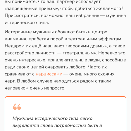
вы понимаете, что ваш партнёр использует
цы
знь
«запрещённые приёмы», чтобы добиться желаемого?
лнительно
Присмотритесь: возможно, ваш избранник — мужчина
ужают
ря
истерического типа.
авы
Истеричные мужчины обожают быть в центре
рантирует
внимания, прибегая порой к театральным эффектам.
оночник
лее
Недаром их ещё называют «королями драмы», а такое
епкое
расстройство личности — «театральным». Нередко это
20:55
оровье
очень интересные, привлекательные люди, способные
тия
ради своих целей очаровать любого. Часто их
в
17:21
ста
гают
сравнивают с
нарциссами
— очень много схожих
ьянам
циенты
черт. В любом случае находиться рядом с таким
ть
йствительно
человеком очень непросто.
ще
бирают
и
ивлекательных
ихотерапевтов
Мужчина истерического типа легко
20:37
выделяется своей потребностью быть в
в
16:23
ста