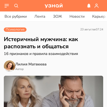
ости
вости
Все рубрики
Лента
ЗОЖ
Новости
Карьер
ая
рике
Психология
23 августа
в
07:24
ает
спространяется
щение
тойчивый
Истеричный мужчина: как
ной
распознать и общаться
ем
16 признаков и правила взаимодействия
сектицидам
в
17:40
а
лярийный
Лилия Матвеева
мар
кринолог
Автор
ро:
в
21:42
ста
ий
н
ди
гает
ролировать
йонах
ень