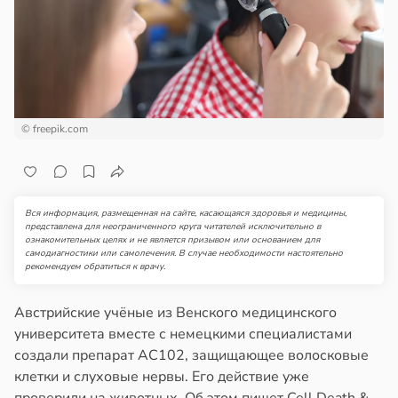
епкое
ажей
оровье
в
17:21
ста
жил
циенты
в
13:55
ста
йствительно
© freepik.com
ще
рике
бирают
спространяется
ивлекательных
тойчивый
ихотерапевтов
Вся информация, размещенная на сайте, касающаяся здоровья и медицины,
представлена для неограниченного круга читателей исключительно в
в
16:23
ознакомительных целях и не является призывом или основанием для
ста
ем
самодиагностики или самолечения. В случае необходимости настоятельно
сектицидам
рекомендуем обратиться к врачу.
трая
лярийный
ща
мар
Австрийские учёные из Венского медицинского
ижает
университета вместе с немецкими специалистами
ущение
в
21:42
ста
создали препарат AC102, защищающее волосковые
льной
клетки и слуховые нервы. Его действие уже
ди
ли