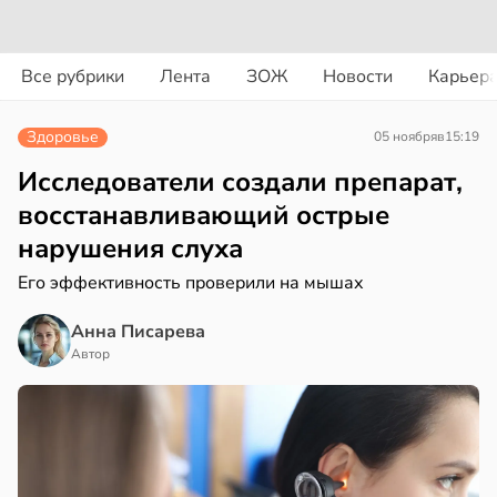
вости
вости
Все рубрики
Лента
ЗОЖ
Новости
Карьер
дведи
колог
дрствуют
миссаров:
Здоровье
05 ноября
в
15:19
оло
ибы
жно
Исследователи создали препарат,
оцентов
бирать
восстанавливающий острые
емени
нарушения слуха
рзину
емя
Его эффективность проверили на мышах
в
19:27
ста
ячки
Анна Писарева
знь
в
19:49
Автор
ста
ериканец
ря
рвался
рантирует
соты
лее