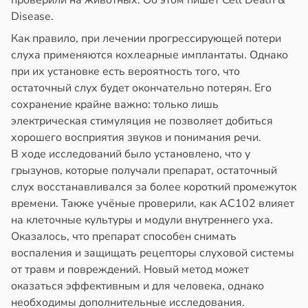
проверили на животных. Об этом пишет Cell Death &
в
17:40
Disease.
ста
йонах
Как правило, при лечении прогрессирующей потери
ощи
отной
слуха применяются кохлеарные имплантаты. Однако
стройкой
при их установке есть вероятность того, что
укты
остаточный слух будет окончательно потерян. Его
ижают
ревьями
сохранение крайне важно: только лишь
ск
же
электрическая стимуляция не позволяет добиться
лезней
алкиваются
хорошего восприятия звуков и понимания речи.
рдца
В ходе исследований было установлено, что у
ссонницей
грызунов, которые получали препарат, остаточный
судов
слух восстанавливался за более короткий промежуток
в
20:58
ста
в
20:54
времени. Также учёные проверили, как AC102 влияет
я
на клеточные культуры и модули внутреннего уха.
лаждающий
Оказалось, что препарат способен снимать
е
фект
воспаления и защищать рецепторы слуховой системы
и
зких
от травм и повреждений. Новый метод может
лаков
оказаться эффективным и для человека, однако
жет
необходимы дополнительные исследования.
лабнуть