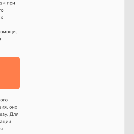
зм при
го
ых
помощи,
я
ного
вия, оно
езу. Для
кации
ия