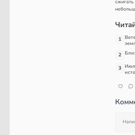
сжигать
небольшо
Читай
Вет
1
зем
Близ
2
Июл
3
ист
Комм