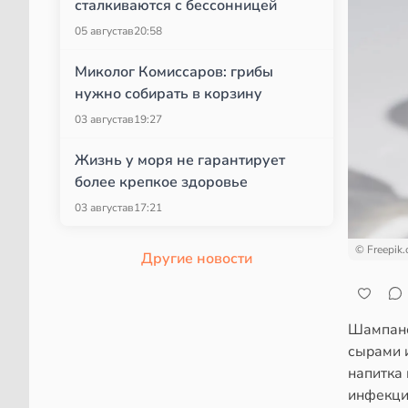
сталкиваются с бессонницей
05 августа
в
20:58
Миколог Комиссаров: грибы
нужно собирать в корзину
03 августа
в
19:27
Жизнь у моря не гарантирует
более крепкое здоровье
03 августа
в
17:21
© Freepik
Другие новости
Шампанс
сырами и
напитка 
инфекци