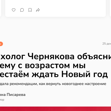
25 де
и
холог Чернякова объясн
ему с возрастом мы
естаём ждать Новый год
дала рекомендации, как вернуть новогоднее настроение
нна Писарева
тор