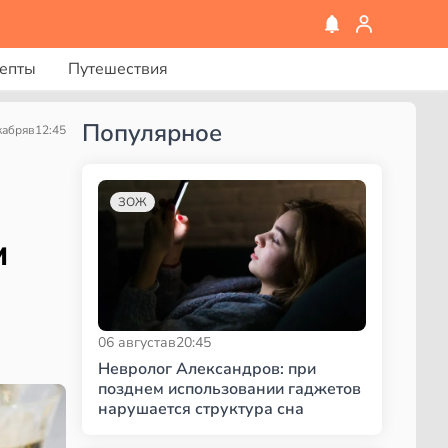
епты
Путешествия
Популярное
кабря
в
12:45
ЗОЖ
м
06 августа
в
20:45
Невролог Александров: при
позднем использовании гаджетов
нарушается структура сна