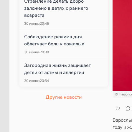
Стремление делать добро
заложено в детях с раннего
возраста
30 июля
в
20:45
Соблюдение режима дня
облегчает боль у пожилых
30 июля
в
20:38
Загородная жизнь защищает
детей от астмы и аллергии
30 июля
в
20:34
© Freepik
Другие новости
Взрослые
году и ж