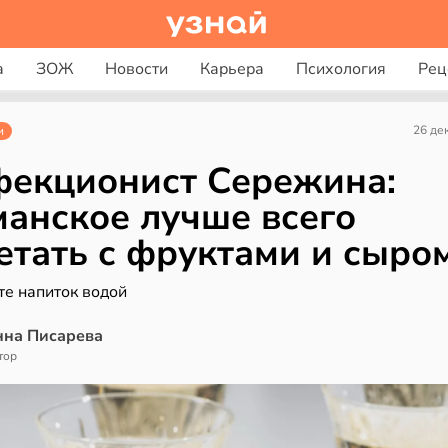
а
ЗОЖ
Новости
Карьера
Психология
Рец
26 де
и
екционист Сережина:
анское лучше всего
етать с фруктами и сыро
те напиток водой
нна Писарева
тор