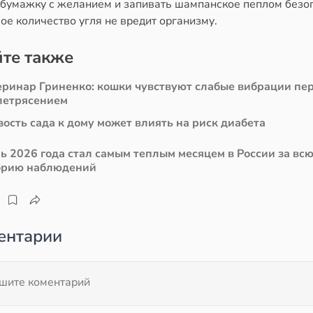
 бумажку с желанием и запивать шампанское пеплом безо
е количество угля не вредит организму.
те также
еринар Гриненко: кошки чувствуют слабые вибрации пе
летрясением
ость сада к дому может влиять на риск диабета
ь 2026 года стал самым теплым месяцем в России за вс
орию наблюдений
ентарии