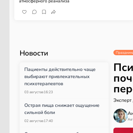
атмосферного реанализа
Новости
Праздник
Пси
Пациенты действительно чаще
поч
выбирают привлекательных
психотерапевтов
пер
03 августа
в
16:23
Эксперт 
Острая пища снижает ощущение
сильной боли
А
Ав
02 августа
в
17:40