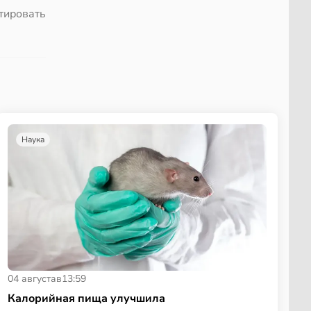
тировать
Наука
04 августа
в
13:59
Калорийная пища улучшила