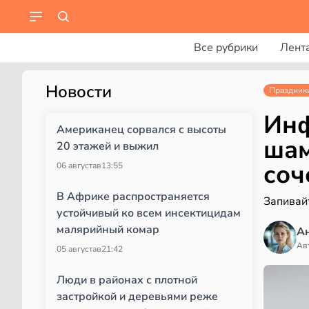
Все рубрики
Лент
Новости
Праздник
Инф
Американец сорвался с высоты
шам
20 этажей и выжил
соч
06 августа
в
13:55
В Африке распространяется
Запивай
устойчивый ко всем инсектицидам
малярийный комар
А
Ав
05 августа
в
21:42
Люди в районах с плотной
застройкой и деревьями реже