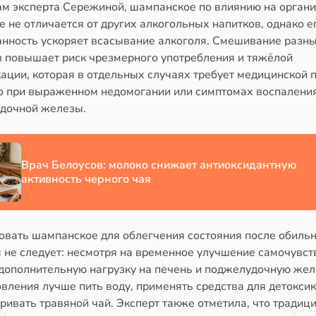
ам эксперта Сережиной, шампанское по влиянию на органи
 не отличается от других алкогольных напитков, однако е
анность ускоряет всасывание алкоголя. Смешивание разн
в повышает риск чрезмерного употребления и тяжёлой
кации, которая в отдельных случаях требует медицинской 
о при выраженном недомогании или симптомах воспалени
дочной железы.
Врач Белоусов: молоко снижает антиоксидантную
активность черного чая
овать шампанское для облегчения состояния после обиль
 не следует: несмотря на временное улучшение самочувст
 дополнительную нагрузку на печень и поджелудочную жел
вления лучше пить воду, применять средства для детокси
ривать травяной чай. Эксперт также отметила, что традиц