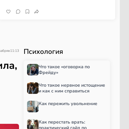
Психология
кабря
в
11:13
ила,
Что такое «оговорка по
Фрейду»
Что такое нервное истощение
и как с ним справиться
Как пережить увольнение
Как перестать врать:
практический гайд по