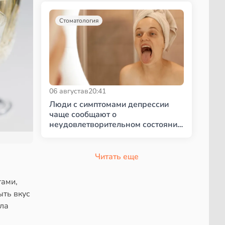
Стоматология
06 августа
в
20:41
Люди с симптомами депрессии
чаще сообщают о
неудовлетворительном состоянии
полости рта
Читать еще
тами,
ыть вкус
ала