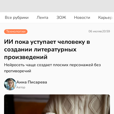
вости
вости
Все рубрики
Лента
ЗОЖ
Новости
Карьер
ериканец
циенты
рвался
йствительно
Технологии
06 июля
в
20:59
ще
соты
бирают
ИИ пока уступает человеку в
ивлекательных
создании литературных
ажей
ихотерапевтов
произведений
в
16:23
ста
жил
Нейросеть чаще создает плоских персонажей без
противоречий
трая
в
13:55
ста
ща
Анна Писарева
ижает
Автор
рике
ущение
спространяется
льной
тойчивый
ли
в
17:40