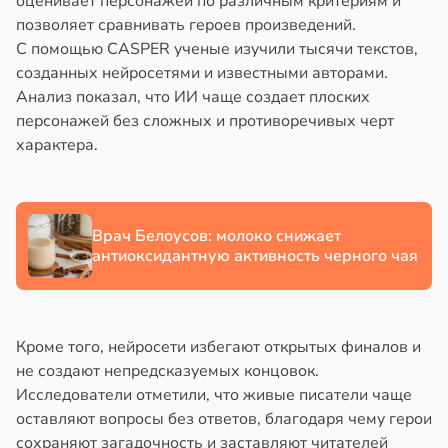
оценивает персонажей по различным критериям и
жилых
в
20:58
ста
позволяет сравнивать героев произведений.
в
20:38
С помощью CASPER ученые изучили тысячи текстов,
я
колог
созданных нейросетями и известными авторами.
миссаров:
городная
Анализ показал, что ИИ чаще создает плоских
ибы
знь
персонажей без сложных и противоречивых черт
жно
щищает
характера.
бирать
тей
рзину
тмы
в
19:27
Врач Белоусов: молоко снижает
ста
лергии
антиоксидантную активность черного чая
знь
в
20:34
я
ря
Кроме того, нейросети избегают открытых финалов и
е
не создают непредсказуемых концовок.
и
рантирует
Исследователи отметили, что живые писатели чаще
лее
оставляют вопросы без ответов, благодаря чему герои
епкое
сохраняют загадочность и заставляют читателей
оровье