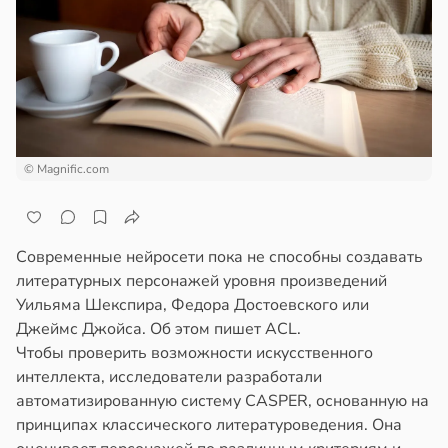
ста
ем
сектицидам
ремление
лярийный
лать
мар
бро
ложено
в
21:42
ста
ди
тях
© Magnific.com
йонах
ннего
зраста
отной
Современные нейросети пока не способны создавать
в
20:45
я
стройкой
литературных персонажей уровня произведений
Уильяма Шекспира, Федора Достоевского или
блюдение
ревьями
Джеймс Джойса. Об этом пишет ACL.
жима
же
Чтобы проверить возможности искусственного
я
алкиваются
интеллекта, исследователи разработали
легчает
автоматизированную систему CASPER, основанную на
ль
ссонницей
принципах классического литературоведения. Она