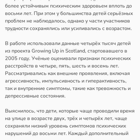
циенты
более устойчивым психическим здоровьем вплоть до
йствительно
в
21:57
восьми лет. При этом у большинства детей серьёзных
ста
ще
проблем не наблюдалось, однако у части участников
бирают
трудности сохранялись или усиливались с возрастом.
рике
ивлекательных
спространяется
ихотерапевтов
В работе использовали данные четырёх тысяч детей
тойчивый
из проекта Growing Up in Scotland, стартовавшего в
в
16:23
ста
2005 году. Учёные оценивали признаки психических
ем
трая
расстройств в четыре, пять, шесть и восемь лет.
сектицидам
ща
Рассматривались как внешние проявления, включая
лярийный
ижает
агрессивность, импульсивность и гиперактивность,
мар
ущение
так и внутренние симптомы, такие как тревожность и
льной
депрессивные состояния.
в
21:42
ста
ли
отребление
Выяснилось, что дети, которые чаще проводили время
в
17:40
ста
ды
на улице в возрасте двух, трёх и четырёх лет, чаще
сохраняли низкий уровень симптомов психических
е
емя
нарушений до восьми лет. Каждый дополнительный
и
ы