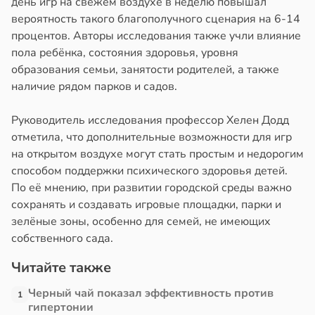
день игр на свежем воздухе в неделю повышал
ставляет
вероятность такого благополучного сценария на 6-14
льше
процентов. Авторы исследования также учли влияние
едать
пола ребёнка, состояния здоровья, уровня
образования семьи, занятости родителей, а также
в
20:59
ста
наличие рядом парков и садов.
е
Руководитель исследования профессор Хелен Додд
и
отметила, что дополнительные возможности для игр
на открытом воздухе могут стать простым и недорогим
способом поддержки психического здоровья детей.
По её мнению, при развитии городской среды важно
сохранять и создавать игровые площадки, парки и
зелёные зоны, особенно для семей, не имеющих
собственного сада.
Читайте также
Черный чай показал эффективность против
1
гипертонии