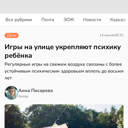
вости
вости
Все рубрики
Лента
ЗОЖ
Новости
Карьер
дведи
ди
дрствуют
Дети
14 июня
в
08:32
оло
йонах
Игры на улице укрепляют психику
оцентов
отной
ребёнка
емени
стройкой
Регулярные игры на свежем воздухе связаны с более
устойчивым психическим здоровьем вплоть до восьми
емя
ревьями
лет
ячки
же
алкиваются
в
19:49
Анна Писарева
ста
Автор
ссонницей
ериканец
рвался
в
20:58
ста
соты
колог