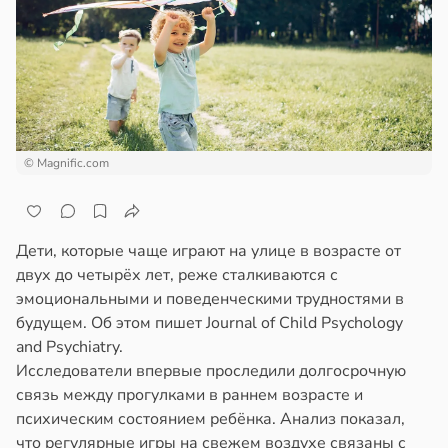
миссаров:
ажей
ибы
жно
жил
бирать
в
13:55
ста
рзину
ль
в
19:27
© Magnific.com
ста
26
да
знь
ал
Дети, которые чаще играют на улице в возрасте от
мым
ря
двух до четырёх лет, реже сталкиваются с
плым
эмоциональными и поведенческими трудностями в
сяцем
рантирует
будущем. Об этом пишет Journal of Child Psychology
лее
and Psychiatry.
ссии
епкое
Исследователи впервые проследили долгосрочную
оровье
связь между прогулками в раннем возрасте и
ю
в
17:21
психическим состоянием ребёнка. Анализ показал,
ста
торию
что регулярные игры на свежем воздухе связаны с
блюдений