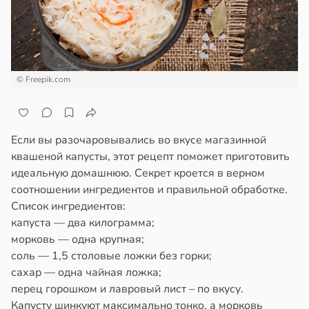
ами
отной
ались
стройкой
имее
ревьями
же
© Freepik.com
льства
алкиваются
19:22
ссонницей
Если вы разочаровывались во вкусе магазинной
вор
в
20:58
ста
квашеной капусты, этот рецепт поможет приготовить
бра
идеальную домашнюю. Секрет кроется в верном
новил
колог
соотношении ингредиентов и правильной обработке.
итие
миссаров:
Список ингредиентов:
еса
ибы
капуста — два килограмма;
жно
морковь — одна крупная;
й
бирать
соль — 1,5 столовые ложки без горки;
19:20
сахар — одна чайная ложка;
рзину
перец горошком и лавровый лист – по вкусу.
оянная
в
19:27
Капусту шинкуют максимально тонко, а морковь
ста