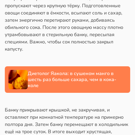
пропускают через крупную тёрку. Подготовленные
знь
овощи соединяют в ёмкости, всыпают соль и сахар,
кому
затем энергично перетирают руками, добиваясь
т
ря
обильного сока. После этого овощную массу плотно
ывать
утрамбовывают в стерильную банку, пересыпая
рантирует
специями. Важно, чтобы сок полностью закрыл
ром
лее
капусту.
кистозных
епкое
иков
оровье
19:13
в
17:21
Диетолог Яакола: в сушеном манго в
ста
шесть раз больше сахара, чем в кока-
кринолог
циенты
коле
ро:
йствительно
ий
ще
н
бирают
Банку прикрывают крышкой, не закручивая, и
гает
ивлекательных
оставляют при комнатной температуре на примерно
ролировать
ихотерапевтов
полтора дня. Затем банку перемещают в холодильник
ень
в
16:23
ещё на трое суток. В итоге выходит хрустящая,
ста
ра