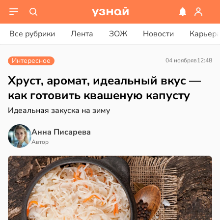
ости
вости
Все рубрики
Лента
ЗОЖ
Новости
Карьер
ая
а
рике
Интересное
04 ноября
в
12:48
а
спространяется
иваться
тойчивый
Хруст, аромат, идеальный вкус —
рее
как готовить квашеную капусту
ной
ем
Идеальная закуска на зиму
сектицидам
едние
лярийный
Анна Писарева
мар
Автор
в
21:42
ста
19:25
ди
тники
йонах
опатическими