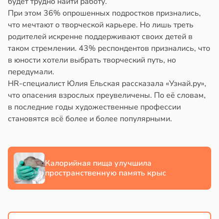
будет трудно найти работу.
При этом 36% опрошенных подростков признались,
йонах
в
19:22
я
что мечтают о творческой карьере. Но лишь треть
родителей искренне поддерживают своих детей в
отной
створ
таком стремлении. 43% респондентов признались, что
стройкой
ребра
в юности хотели выбрать творческий путь, но
тановил
передумали.
ревьями
звитие
HR-специалист Юлия Ельская рассказала «Узнай.ру»,
же
риеса
что опасения взрослых преувеличены. По её словам,
алкиваются
в последние годы художественные профессии
тей
становятся всё более и более популярными.
ссонницей
в
19:20
я
в
20:58
ста
стоянная
лаждающий
а
Калорийная пища улучшила
фект
пространственную память крыс
зких
адкому
лаков
жет
жет
азывать
лабнуть