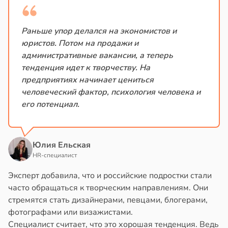
ндром
в
13:38
ста
ликистозных
Раньше упор делался на экономистов и
чников
юристов. Потом на продажи и
е
в
19:13
административные вакансии, а теперь
я
и
тенденция идет к творчеству. На
предприятиях начинает цениться
е
человеческий фактор, психология человека и
и
его потенциал.
Юлия Ельская
HR-специалист
Эксперт добавила, что и российские подростки стали
часто обращаться к творческим направлениям. Они
стремятся стать дизайнерами, певцами, блогерами,
фотографами или визажистами.
Специалист считает, что это хорошая тенденция. Ведь