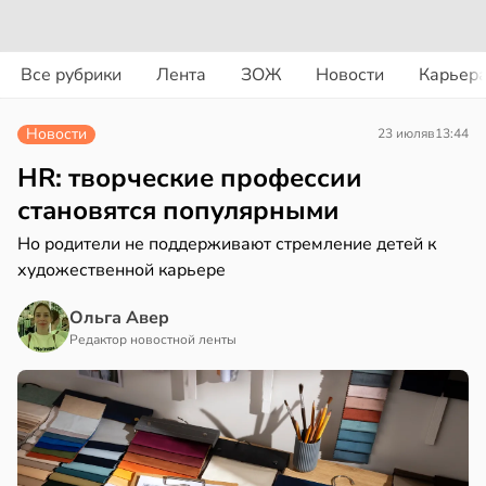
вости
вости
Все рубрики
Лента
ЗОЖ
Новости
Карьер
дведи
ть
дрствуют
шек
Новости
23 июля
в
13:44
оло
фе
HR: творческие профессии
оцентов
нь
становятся популярными
емени
язали
Но родители не поддерживают стремление детей к
художественной карьере
емя
ижением
ячки
ска
Ольга Авер
ка
в
19:49
Редактор новостной ленты
ста
чени
ериканец
в
19:31
я
рвался
чная
соты
ра