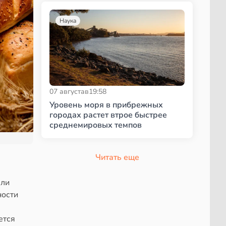
Наука
07 августа
в
19:58
Уровень моря в прибрежных
городах растет втрое быстрее
среднемировых темпов
Читать еще
ели
ности
ется