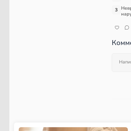
Нев
3
нар
Комм