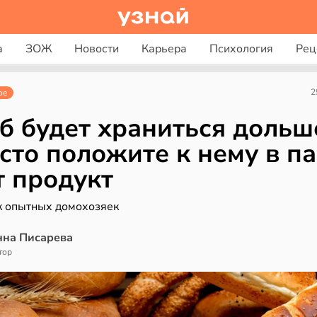
а
ЗОЖ
Новости
Карьера
Психология
Рец
2
ое
б будет храниться дольш
сто положите к нему в па
т продукт
 опытных домохозяек
нна Писарева
тор