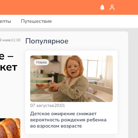
епты
Путешествия
Популярное
9 мая
в
11:10
е –
кет
Наука
07 августа
в
20:01
Детское ожирение снижает
вероятность рождения ребенка
во взрослом возрасте