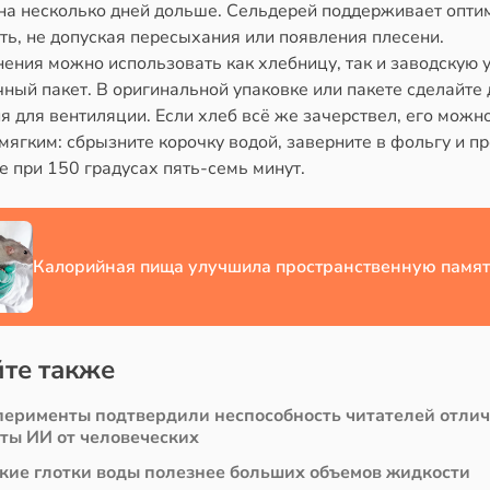
на несколько дней дольше. Сельдерей поддерживает опт
ть, не допуская пересыхания или появления плесени.
ения можно использовать как хлебницу, так и заводскую 
ный пакет. В оригинальной упаковке или пакете сделайте 
я для вентиляции. Если хлеб всё же зачерствел, его можн
мягким: сбрызните корочку водой, заверните в фольгу и п
е при 150 градусах пять-семь минут.
Калорийная пища улучшила пространственную памят
те также
перименты подтвердили неспособность читателей отли
сты ИИ от человеческих
кие глотки воды полезнее больших объемов жидкости