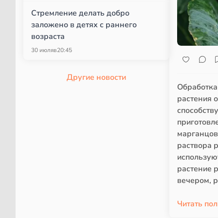
Стремление делать добро
заложено в детях с раннего
возраста
30 июля
в
20:45
Другие новости
Обработка
растения о
способств
приготовл
марганцов
раствора р
использую
растение р
вечером, 
Читать по