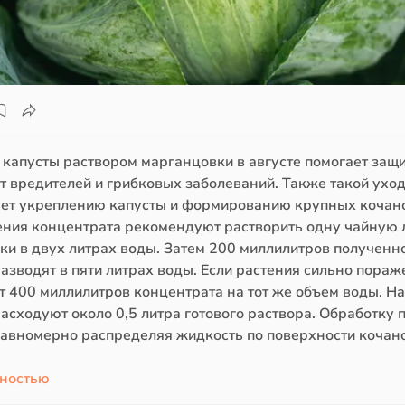
 капусты раствором марганцовки в августе помогает защ
т вредителей и грибковых заболеваний. Также такой ухо
ует укреплению капусты и формированию крупных кочан
ения концентрата рекомендуют растворить одну чайную
ки в двух литрах воды. Затем 200 миллилитров полученн
азводят в пяти литрах воды. Если растения сильно пораж
т 400 миллилитров концентрата на тот же объем воды. Н
асходуют около 0,5 литра готового раствора. Обработку 
равномерно распределяя жидкость по поверхности кочано
лностью