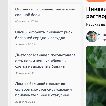
Никаки
Острая пища снижает ощущение
сильной боли
раство
02 августа
в
17:40
Рассказыва
Овощи и фрукты снижают риск
Анн
болезней сердца и сосудов
Автор
31 июля
в
20:54
Диетолог Манакер посоветовала
есть неочищенные яблоки и
слегка недозрелые бананы
31 июля
в
20:49
Люди с большой и заметной
склерой кажутся окружающим
привлекательнее и статуснее
31 июля
в
20:11