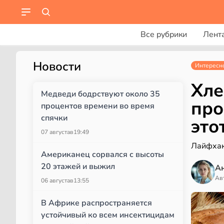
Все рубрики
Лент
Новости
Интересн
Хле
Медведи бодрствуют около 35
про
процентов времени во время
спячки
это
07 августа
в
19:49
Лайфхак
Американец сорвался с высоты
20 этажей и выжил
А
Ав
06 августа
в
13:55
В Африке распространяется
устойчивый ко всем инсектицидам