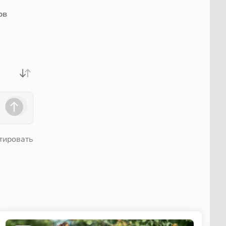
ов
тировать