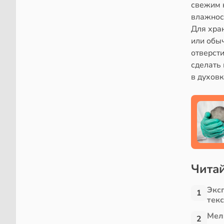
свежим 
влажнос
Для хран
или обыч
отверсти
сделать 
в духовк
Читай
Экс
1
тек
Мел
2