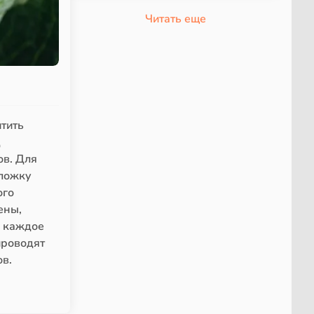
Читать еще
итить
д
ов. Для
 ложку
ого
ены,
а каждое
проводят
в.