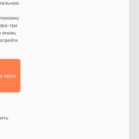
имальную
упаковку
два-три
о вновь
рогрейте
ь крыс
чить