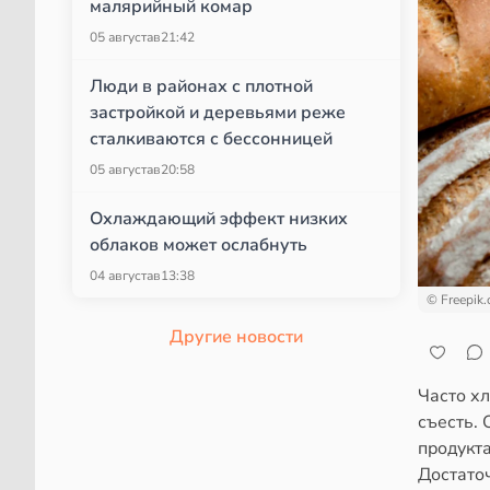
малярийный комар
05 августа
в
21:42
Люди в районах с плотной
застройкой и деревьями реже
сталкиваются с бессонницей
05 августа
в
20:58
Охлаждающий эффект низких
облаков может ослабнуть
04 августа
в
13:38
© Freepik
Другие новости
Часто хл
съесть. 
продукт
Достаточ