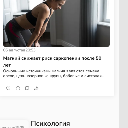
05 августа
в
20:53
Магний снижает риск саркопении после 50
лет
Основными источниками магния являются семена,
орехи, цельнозерновые крупы, бобовые и листовая
зелень
Психология
 августа
в
15:35