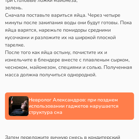
три столовые ложки майонеза;
лом
зелень.
асте
теринар
Сначала поставьте вариться яйца. Через четыре
иненко:
в
18:26
минуты после закипания воды они будут готовы. Пока
а
шки
яйца варятся, нарежьте помидоры средними
вствуют
ая
кусочками и разложите их на широкой плоской
абые
тарелке.
брации
ает
После того как яйца остыну, почистите их и
ред
щение
измельчите в блендере вместе с плавленым сырком,
млетрясением
ной
чесноком, майонезом, специями и солью. Полученная
в
13:52
масса должна получиться однородной.
ста
в
17:40
а
изость
да
Невролог Александров: при позднем
использовании гаджетов нарушается
му
структура сна
жет
иять
Затем переложите яичную смесь в кондитерский
ск