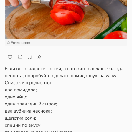
кое
ще
овье
общают
в
17:21
а
удовлетворительном
стоянии
енты
лости
твительно
© Freepik.com
а
рают
в
20:41
ста
лекательных
отерапевтов
ериканец
Если вы ожидаете гостей, а готовить сложные блюда
рвался
неохота, попробуйте сделать помидорную закуску.
в
16:23
а
Список ингредиентов:
соты
два помидора;
знательность
одно яйцо;
ажей
один плавленый сырок;
шает
два зубчика чеснока;
итивные
жил
щепотка соли;
обности
специи по вкусу;
в
13:55
ста