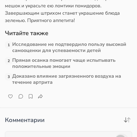
мешок и украсьте ею ломтики помидоров.
абета
Завершающим штрихом станет украшение блюда
в
13:39
зеленью. Приятного аппетита!
ста
Читайте также
е
и
Исследование не подтвердило пользу высокой
1
самооценки для успеваемости детей
Прямая осанка помогает чаще испытывать
2
положительные эмоции
Доказано влияние загрязненного воздуха на
3
течение артрита
Комментарии