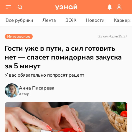
ости
вости
Все рубрики
Лента
ЗОЖ
Новости
Карьер
лог
дведи
ссаров:
дрствуют
Интересное
23 октября
в
19:37
ы
оло
но
Гости уже в пути, а сил готовить
рать
оцентов
нет — спасет помидорная закуска
емени
за 5 минут
ину
емя
У вас обязательно попросят рецепт
в
19:27
а
ячки
Анна Писарева
нь
в
19:49
Автор
ста
ди
нтирует
мптомами
е
прессии