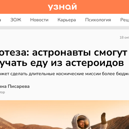
а
ЗОЖ
Новости
Карьера
Психология
Рец
18 ок
отеза: астронавты смогут
учать еду из астероидов
ожет сделать длительные космические миссии более бюд
нна Писарева
тор