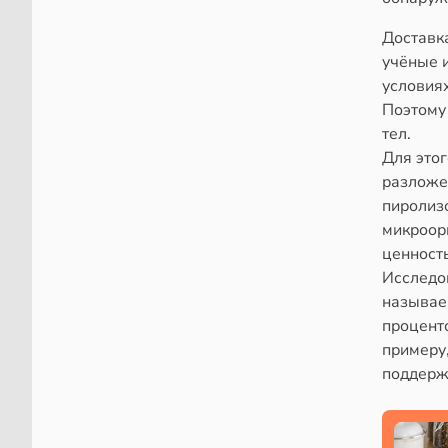
Доставк
учёные 
условиях
Поэтому
тел.
Для это
разложе
пиролиз
микроор
ценность
Исследо
называе
процент
примеру,
поддержа