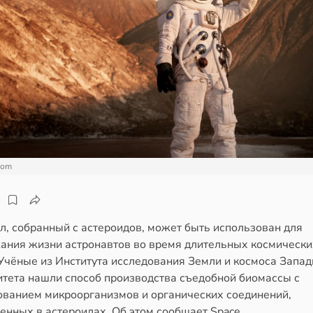
com
л, собранный с астероидов, может быть использован для
ания жизни астронавтов во время длительных космически
 Учёные из Института исследования Земли и космоса Запад
итета нашли способ производства съедобной биомассы с
ованием микроорганизмов и органических соединений,
енных в астероидах. Об этом сообщает Space.