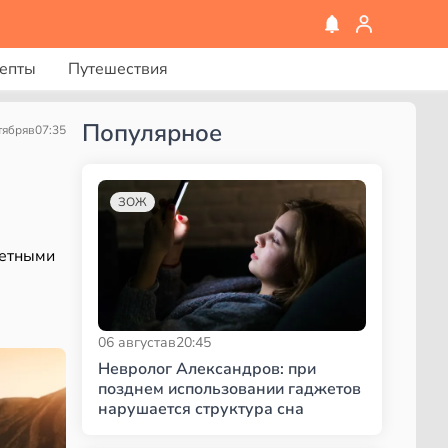
епты
Путешествия
Популярное
тября
в
07:35
ЗОЖ
жетными
06 августа
в
20:45
Невролог Александров: при
позднем использовании гаджетов
нарушается структура сна