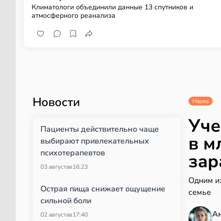
Климатологи объединили данные 13 спутников и
атмосферного реанализа
Новости
Наука
Уче
Пациенты действительно чаще
в м
выбирают привлекательных
психотерапевтов
зар
03 августа
в
16:23
Одним и
Острая пища снижает ощущение
семье
сильной боли
А
02 августа
в
17:40