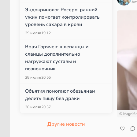
Ав
Эндокринолог Росеро: ранний
ужин помогает контролировать
уровень сахара в крови
29 июля
в
19:12
Врач Горячев: шлепанцы и
сланцы дополнительно
нагружают суставы и
позвоночник
28 июля
в
20:55
Объятия помогают обезьянам
делить пищу без драки
28 июля
в
20:37
© Magnifi
Другие новости