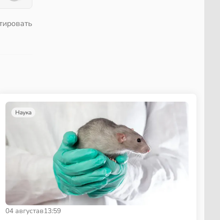
тировать
Наука
04 августа
в
13:59