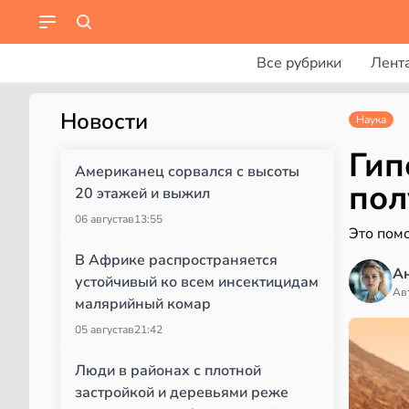
Все рубрики
Лент
Новости
Наука
Гип
Американец сорвался с высоты
пол
20 этажей и выжил
06 августа
в
13:55
Это пом
В Африке распространяется
А
устойчивый ко всем инсектицидам
Ав
малярийный комар
05 августа
в
21:42
Люди в районах с плотной
застройкой и деревьями реже