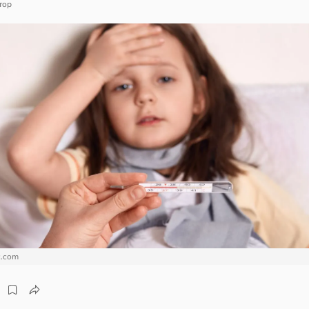
тор
c.com