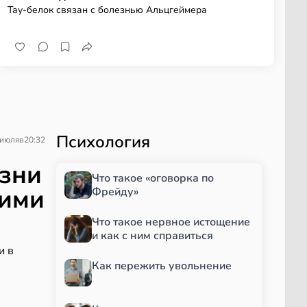
Тау-белок связан с болезнью Альцгеймера
Психология
 июля
в
20:32
езни
Что такое «оговорка по
кими
Фрейду»
Что такое нервное истощение
и как с ним справиться
и в
Как пережить увольнение