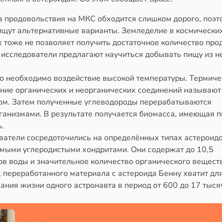
а продовольствия на МКС обходится слишком дорого, поэт
ищут альтернативные варианты. Земледелие в космически
 тоже не позволяет получить достаточное количество прод
 исследователи предлагают научиться добывать пищу из 
го необходимо воздействие высокой температуры. Термиче
ние органических и неорганических соединений называют
ом. Затем полученные углеводороды перерабатываются
ганизмами. В результате получается биомасса, имеющая 
.
ватели сосредоточились на определённых типах астероидо
мыми углеродистыми хондритами. Они содержат до 10,5
ов воды и значительное количество органического веществ
 переработанного материала с астероида Бенну хватит дл
ния жизни одного астронавта в период от 600 до 17 тысяч