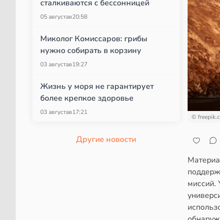
сталкиваются с бессонницей
05 августа
в
20:58
Миколог Комиссаров: грибы
нужно собирать в корзину
03 августа
в
19:27
Жизнь у моря не гарантирует
более крепкое здоровье
03 августа
в
17:21
© freepik.
Другие новости
Материа
поддерж
миссий.
универс
использ
обнаруж