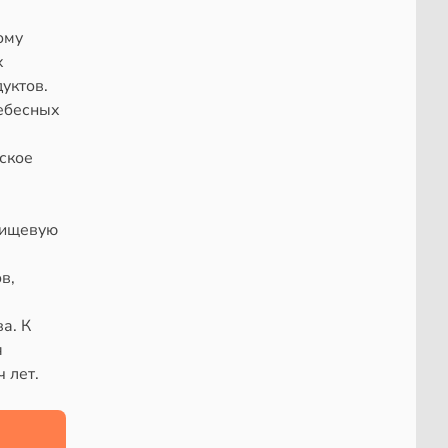
ому
х
уктов.
небесных
ское
пищевую
в,
а. К
я
 лет.