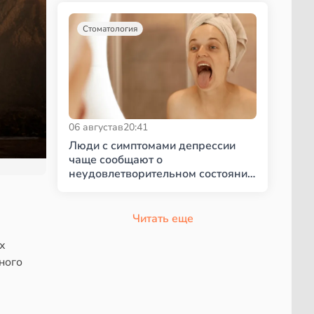
Стоматология
06 августа
в
20:41
Люди с симптомами депрессии
чаще сообщают о
неудовлетворительном состоянии
полости рта
Читать еще
х
ного