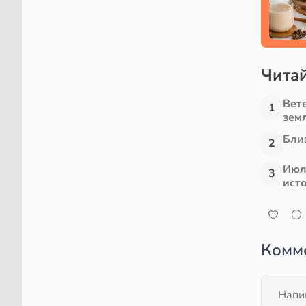
Читай
Вет
1
зем
Близ
2
Июл
3
ист
Комм